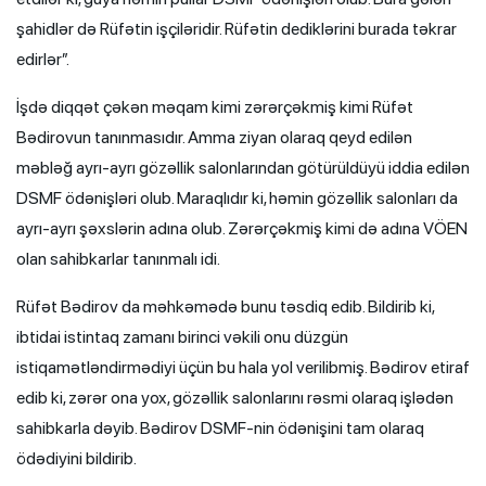
şahidlər də Rüfətin işçiləridir. Rüfətin dediklərini burada təkrar
edirlər”.
İşdə diqqət çəkən məqam kimi zərərçəkmiş kimi Rüfət
Bədirovun tanınmasıdır. Amma ziyan olaraq qeyd edilən
məbləğ ayrı-ayrı gözəllik salonlarından götürüldüyü iddia edilən
DSMF ödənişləri olub. Maraqlıdır ki, həmin gözəllik salonları da
ayrı-ayrı şəxslərin adına olub. Zərərçəkmiş kimi də adına VÖEN
olan sahibkarlar tanınmalı idi.
Rüfət Bədirov da məhkəmədə bunu təsdiq edib. Bildirib ki,
ibtidai istintaq zamanı birinci vəkili onu düzgün
istiqamətləndirmədiyi üçün bu hala yol verilibmiş. Bədirov etiraf
edib ki, zərər ona yox, gözəllik salonlarını rəsmi olaraq işlədən
sahibkarla dəyib. Bədirov DSMF-nin ödənişini tam olaraq
ödədiyini bildirib.