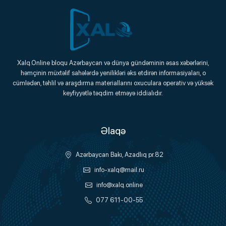
Xalq.Online
Xalq.Online bloqu Azərbaycan və dünya gündəminin əsas xəbərlərini,
həmçinin müxtəlif sahələrdə yenilikləri əks etdirən informasiyaları, o
Onlayn Platforma
cümlədən, təhlil və araşdırma materiallarını oxuculara operativ və yüksək
keyfiyyətlə təqdim etməyə iddialıdır.
Əlaqə
Azərbaycan Bakı, Azadlıq pr.82
info-xalq@mail.ru
info@xalq.online
077 611-00-55