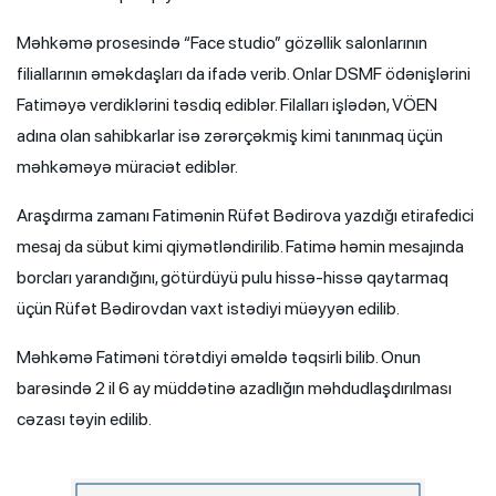
Məhkəmə prosesində “Face studio” gözəllik salonlarının
filiallarının əməkdaşları da ifadə verib. Onlar DSMF ödənişlərini
Fatiməyə verdiklərini təsdiq ediblər. Filalları işlədən, VÖEN
adına olan sahibkarlar isə zərərçəkmiş kimi tanınmaq üçün
məhkəməyə müraciət ediblər.
Araşdırma zamanı Fatimənin Rüfət Bədirova yazdığı etirafedici
mesaj da sübut kimi qiymətləndirilib. Fatimə həmin mesajında
borcları yarandığını, götürdüyü pulu hissə-hissə qaytarmaq
üçün Rüfət Bədirovdan vaxt istədiyi müəyyən edilib.
Məhkəmə Fatiməni törətdiyi əməldə təqsirli bilib. Onun
barəsində 2 il 6 ay müddətinə azadlığın məhdudlaşdırılması
cəzası təyin edilib.