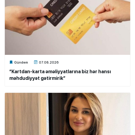
Xalq.Online
Gündəm
07.08.2026
“Kartdan-karta əməliyyatlarına biz hər hansı
məhdudiyyət gətirmirik”