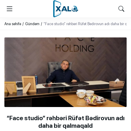
XALQ.ONLINE
ONLAYN PLATFORMA
Ana səhifə
Gündəm
“Face studio” rəhbəri Rüfət Bədirovun adı daha bir q
“Face studio” rəhbəri Rüfət Bədirovun adı
daha bir qalmaqald