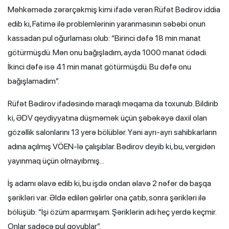
Məhkəmədə zərərçəkmiş kimi ifadə verən Rüfət Bədirov iddia
edib ki, Fatimə ilə problemlərinin yaranmasının səbəbi onun
kassadan pul oğurlaması olub: “Birinci dəfə 18 min manat
götürmüşdü. Mən onu bağışladım, ayda 1000 manat ödədi.
İkinci dəfə isə 41 min manat götürmüşdü. Bu dəfə onu
bağışlamadım”.
Rüfət Bədirov ifadəsində maraqlı məqama da toxunub. Bildirib
ki, ƏDV qeydiyyatına düşməmək üçün şəbəkəyə daxil olan
gözəllik salonlarını 13 yerə bölüblər. Yəni ayrı-ayrı sahibkarların
adına açılmış VÖEN-lə çalışıblar. Bədirov deyib ki, bu, vergidən
yayınmaq üçün olmayıbmış…
İş adamı əlavə edib ki, bu işdə ondan əlavə 2 nəfər də başqa
şərikləri var. Əldə edilən gəlirlər ona çatıb, sonra şərikləri ilə
bölüşüb: “İşi özüm aparmışam. Şəriklərin adı heç yerdə keçmir.
Onlar sadəcə pul qoyublar”.