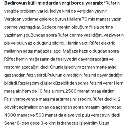
Bədirovun külli miqdarda vergi borcu yaranıb:
“Rüfətin
vergidə problemi var idi. İndiyə kimi də vergidən yayınır.
Vergidən yoxlama gələrək bütün filiallara 70 min manata yaxın
cərimə yazmışdılar. Sadəcə mənim olduğum filiala cərimə
yazılmamışdı. Bundan sonra Rüfət cərimə yazıldığını, vəziyyətin
pis və pulun az olduğunu bildirdi. Həmin vaxtı Rüfət elektrik
mallarının satışı mağazası açdı. Mağaza hazır olduqdan sonra
Rüfət həmin mağazanın da fəaliyyətini dayandıracağını və
restoran açacağını dedi. Onunla işlədiyim zaman mənə aylıq
qazancdan faiz verirdi. Pulunun olmadığını faizimi dayandırdığını
bildirdi. Razılaşdım ki, işlər düzəldikdən sonra faizimi verər. Həm
maaş alır, həm də 10 faiz alırdım. 2500 manat maaş alırdım.
Faizi verməyəndə maaşımı artırmasını istədim. Rüfət dedi ki, 2
obyekt açılmalıdır, onları da açandan sonra maaşımı qaldıracaq.
4000 manat və 500 manat da əlavə yol pulu verəcəyini dedi.
Səhər 8-dən gecə 3-ə kimi istirahətsiz işləyirdim. Uzun