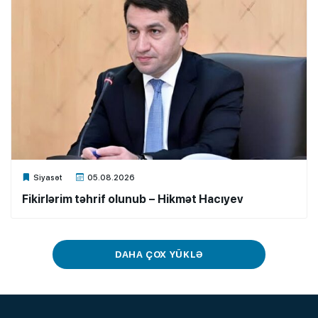
Xalq.Online
Siyasət
05.08.2026
Fikirlərim təhrif olunub – Hikmət Hacıyev
DAHA ÇOX YÜKLƏ