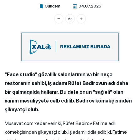
Gündəm
04.07.2025
Xalq.Online
“Face studio” gözəllik salonlarının və bir neçə
restoranın sahibi, iş adamı Rüfət Bədirovun adı daha
bir qalmaqalda hallanır. Bu dəfə onun “sağ əli” olan
xanım məsuliyyətə cəlb edilib. Bədirov köməkçisindən
şikayətçi olub.
Musavat.com xəbər verir ki, Rüfət Bədirov Fatimə adlı
köməkçisindən şikayətçi olub. İş adamı iddia edib ki, Fatimə