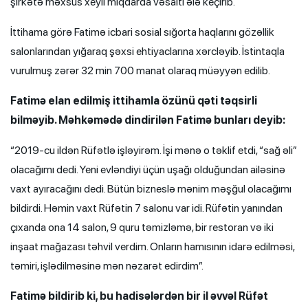
şirkətə məxsus xeyli miqdarda vəsaiti ələ keçirib.
İttihama görə Fatimə icbari sosial sığorta haqlarını gözəllik
salonlarından yığaraq şəxsi ehtiyaclarına xərcləyib. İstintaqla
vurulmuş zərər 32 min 700 manat olaraq müəyyən edilib.
Fatimə elan edilmiş ittihamla özünü qəti təqsirli
bilməyib. Məhkəmədə dindirilən Fatimə bunları deyib:
“2019-cu ildən Rüfətlə işləyirəm. İşi mənə o təklif etdi, “sağ əli”
olacağımı dedi. Yeni evləndiyi üçün uşağı olduğundan ailəsinə
vaxt ayıracağını dedi. Bütün bizneslə mənim məşğul olacağımı
bildirdi. Həmin vaxt Rüfətin 7 salonu var idi. Rüfətin yanından
çıxanda ona 14 salon, 9 quru təmizləmə, bir restoran və iki
inşaat mağazası təhvil verdim. Onların hamısının idarə edilməsi,
təmiri, işlədilməsinə mən nəzarət edirdim”.
Fatimə bildirib ki, bu hadisələrdən bir il əvvəl Rüfət