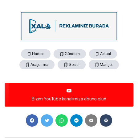
Hadise
Gündəm
Aktual
Araşdırma
Sosial
Manşet
Bizim YouTube kanalımıza abunə olun