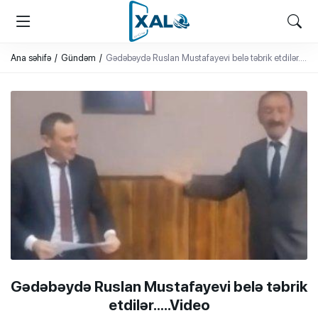
XALQ.ONLINE
ONLAYN PLATFORMA
Ana səhifə
Gündəm
Gədəbəydə Ruslan Mustafayevi belə təbrik etdilər…..V
Gədəbəydə Ruslan Mustafayevi belə təbrik
etdilər…..Video