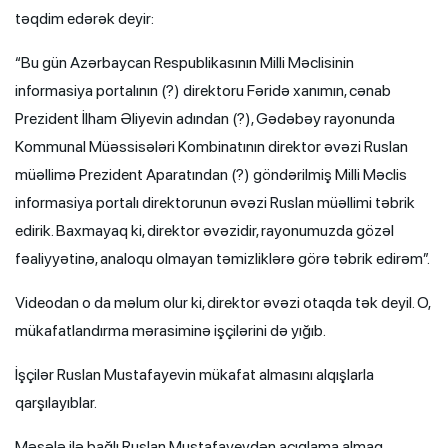
təqdim edərək deyir:
“Bu gün Azərbaycan Respublikasının Milli Məclisinin
informasiya portalının (?) direktoru Fəridə xanımın, cənab
Prezident İlham Əliyevin adından (?), Gədəbəy rayonunda
Kommunal Müəssisələri Kombinatının direktor əvəzi Ruslan
müəllimə Prezident Aparatından (?) göndərilmiş Milli Məclis
informasiya portalı direktorunun əvəzi Ruslan müəllimi təbrik
edirik. Baxmayaq ki, direktor əvəzidir, rayonumuzda gözəl
fəaliyyətinə, analoqu olmayan təmizliklərə görə təbrik edirəm”.
Videodan o da məlum olur ki, direktor əvəzi otaqda tək deyil. O,
mükafatlandırma mərasiminə işçilərini də yığıb.
İşçilər Ruslan Mustafayevin mükafat almasını alqışlarla
qarşılayıblar.
Məsələ ilə bağlı Ruslan Mustafayevdən açıqlama almaq