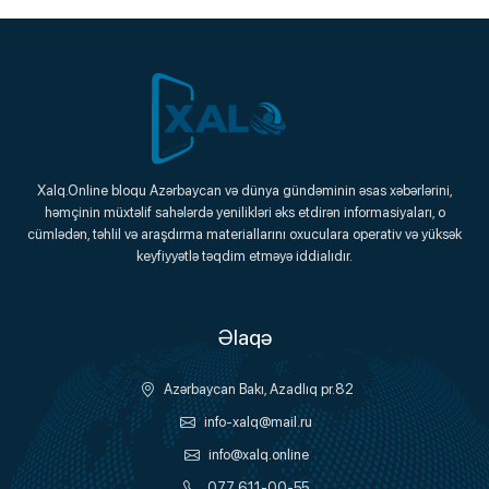
Xalq.Online
Xalq.Online bloqu Azərbaycan və dünya gündəminin əsas xəbərlərini,
həmçinin müxtəlif sahələrdə yenilikləri əks etdirən informasiyaları, o
Onlayn Platforma
cümlədən, təhlil və araşdırma materiallarını oxuculara operativ və yüksək
keyfiyyətlə təqdim etməyə iddialıdır.
Əlaqə
Azərbaycan Bakı, Azadlıq pr.82
info-xalq@mail.ru
info@xalq.online
077 611-00-55