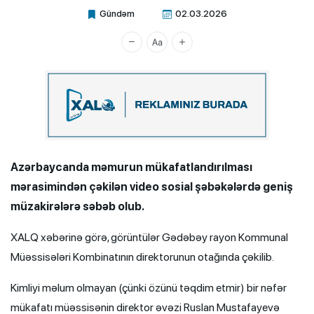
Gündəm
02.03.2026
Xalq.Online
Azərbaycanda məmurun mükafatlandırılması
mərasimindən çəkilən video sosial şəbəkələrdə geniş
müzakirələrə səbəb olub.
XALQ xəbərinə görə, görüntülər Gədəbəy rayon Kommunal
Müəssisələri Kombinatının direktorunun otağında çəkilib.
Kimliyi məlum olmayan (çünki özünü təqdim etmir) bir nəfər
mükafatı müəssisənin direktor əvəzi Ruslan Mustafayevə