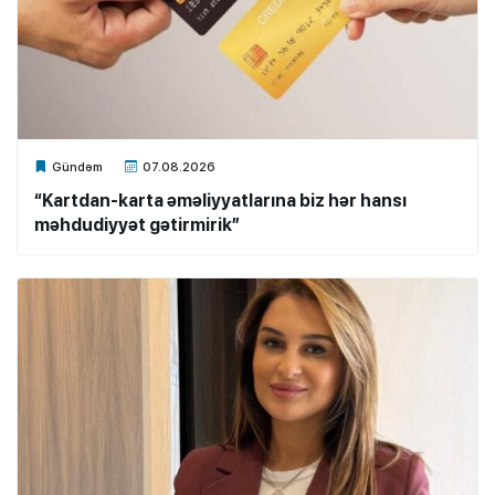
Xalq.Online
Gündəm
07.08.2026
“Kartdan-karta əməliyyatlarına biz hər hansı
məhdudiyyət gətirmirik”