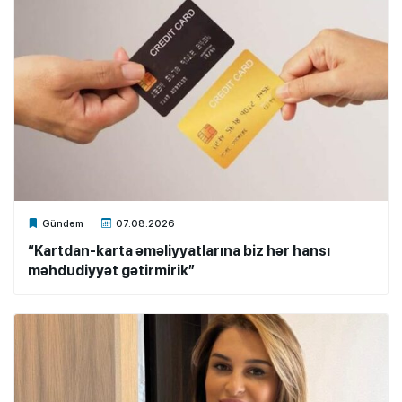
Xalq.Online
Gündəm
07.08.2026
“Kartdan-karta əməliyyatlarına biz hər hansı
məhdudiyyət gətirmirik”