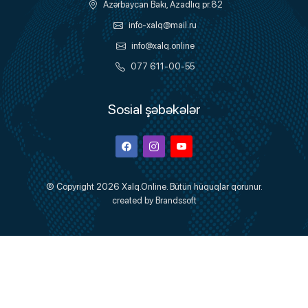
Azərbaycan Bakı, Azadlıq pr.82
info-xalq@mail.ru
info@xalq.online
077 611-00-55
Sosial şəbəkələr
Facebook
Instagram
Youtube
© Copyright 2026
Xalq.Online
. Bütün hüquqlar qorunur.
created by
Brandssoft