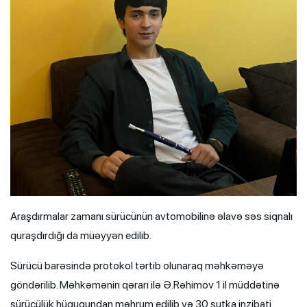
Araşdırmalar zamanı sürücünün avtomobilinə əlavə səs siqnalı
quraşdırdığı da müəyyən edilib.
Sürücü barəsində protokol tərtib olunaraq məhkəməyə
göndərilib. Məhkəmənin qərarı ilə Ə.Rəhimov 1 il müddətinə
sürücülük hüququndan məhrum edilib və 30 sutka inzibati