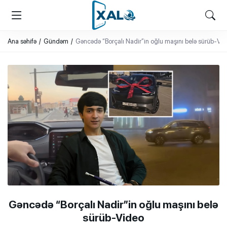
XALQ.ONLINE
ONLAYN PLATFORMA
Ana səhifə
Gündəm
Gəncədə “Borçalı Nadir”in oğlu maşını belə sürüb-Vi
Gəncədə “Borçalı Nadir”in oğlu maşını belə
sürüb-Video