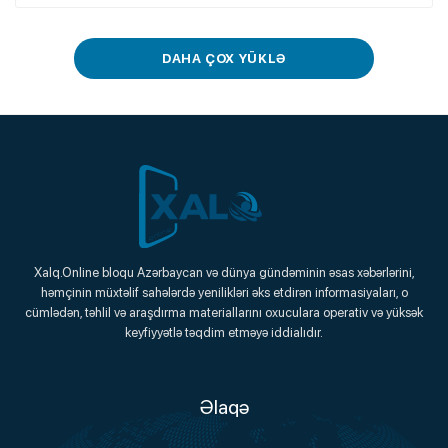
DAHA ÇOX YÜKLƏ
Xalq.Online
Xalq.Online bloqu Azərbaycan və dünya gündəminin əsas xəbərlərini,
həmçinin müxtəlif sahələrdə yenilikləri əks etdirən informasiyaları, o
Onlayn Platforma
cümlədən, təhlil və araşdırma materiallarını oxuculara operativ və yüksək
keyfiyyətlə təqdim etməyə iddialıdır.
Əlaqə