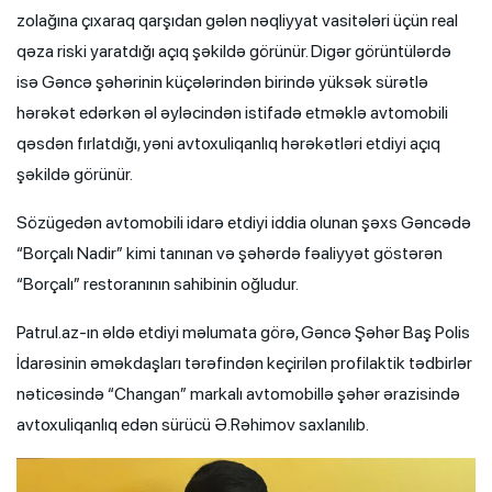
zolağına çıxaraq qarşıdan gələn nəqliyyat vasitələri üçün real
qəza riski yaratdığı açıq şəkildə görünür. Digər görüntülərdə
isə Gəncə şəhərinin küçələrindən birində yüksək sürətlə
hərəkət edərkən əl əyləcindən istifadə etməklə avtomobili
qəsdən fırlatdığı, yəni avtoxuliqanlıq hərəkətləri etdiyi açıq
şəkildə görünür.
Sözügedən avtomobili idarə etdiyi iddia olunan şəxs Gəncədə
“Borçalı Nadir” kimi tanınan və şəhərdə fəaliyyət göstərən
“Borçalı” restoranının sahibinin oğludur.
Patrul.az-ın əldə etdiyi məlumata görə, Gəncə Şəhər Baş Polis
İdarəsinin əməkdaşları tərəfindən keçirilən profilaktik tədbirlər
nəticəsində “Changan” markalı avtomobillə şəhər ərazisində
avtoxuliqanlıq edən sürücü Ə.Rəhimov saxlanılıb.