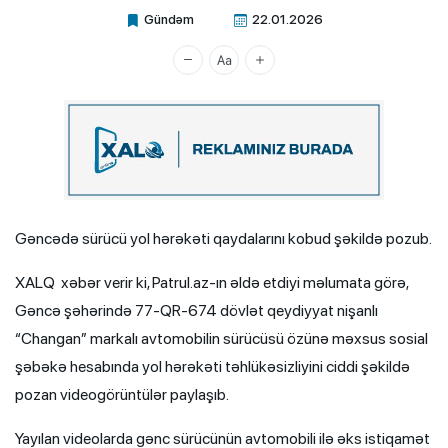
Gündəm
22.01.2026
Xalq.Online
Gəncədə sürücü yol hərəkəti qaydalarını kobud şəkildə pozub.
XALQ xəbər verir ki, Patrul.az-ın əldə etdiyi məlumata görə,
Gəncə şəhərində 77-QR-674 dövlət qeydiyyat nişanlı
“Changan” markalı avtomobilin sürücüsü özünə məxsus sosial
şəbəkə hesabında yol hərəkəti təhlükəsizliyini ciddi şəkildə
pozan videogörüntülər paylaşıb.
Yayılan videolarda gənc sürücünün avtomobili ilə əks istiqamət