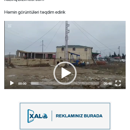
Həmin görüntüləri təqdim edirik
Video
Player
00:00
00:46