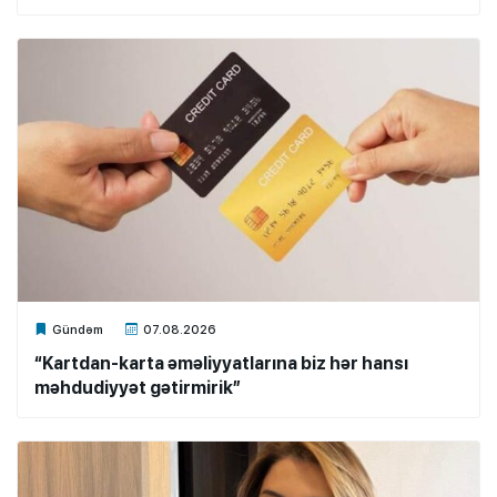
Xalq.Online
Gündəm
07.08.2026
“Kartdan-karta əməliyyatlarına biz hər hansı
məhdudiyyət gətirmirik”