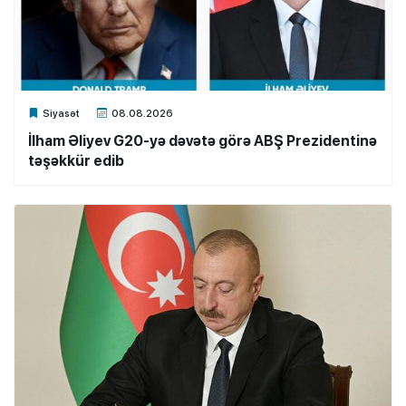
Xalq.Online
Siyasət
08.08.2026
İlham Əliyev G20-yə dəvətə görə ABŞ Prezidentinə
təşəkkür edib