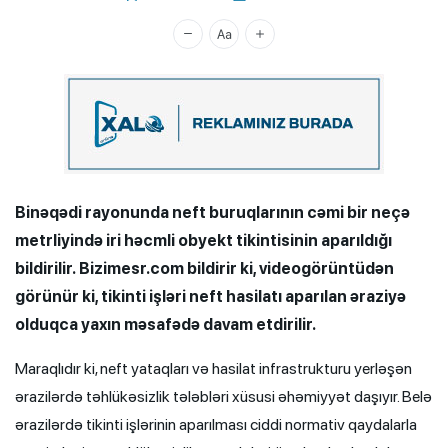
Xalq.Online
Binəqədi rayonunda neft buruqlarının cəmi bir neçə
metrliyində iri həcmli obyekt tikintisinin aparıldığı
bildirilir. Bizimesr.com bildirir ki, videogörüntüdən
görünür ki, tikinti işləri neft hasilatı aparılan əraziyə
olduqca yaxın məsafədə davam etdirilir.
Maraqlıdır ki, neft yataqları və hasilat infrastrukturu yerləşən
ərazilərdə təhlükəsizlik tələbləri xüsusi əhəmiyyət daşıyır. Belə
ərazilərdə tikinti işlərinin aparılması ciddi normativ qaydalarla