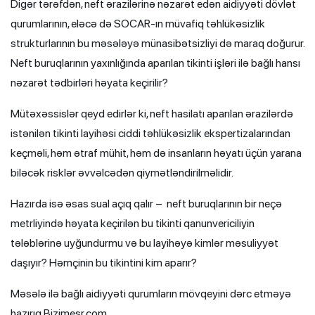
Digər tərəfdən, neft ərazilərinə nəzarət edən aidiyyəti dövlət
qurumlarının, eləcə də SOCAR-ın müvafiq təhlükəsizlik
strukturlarının bu məsələyə münasibətsizliyi də maraq doğurur.
Neft buruqlarının yaxınlığında aparılan tikinti işləri ilə bağlı hansı
nəzarət tədbirləri həyata keçirilir?
Mütəxəssislər qeyd edirlər ki, neft hasilatı aparılan ərazilərdə
istənilən tikinti layihəsi ciddi təhlükəsizlik ekspertizalarından
keçməli, həm ətraf mühit, həm də insanların həyatı üçün yarana
biləcək risklər əvvəlcədən qiymətləndirilməlidir.
Hazırda isə əsas sual açıq qalır – neft buruqlarının bir neçə
metrliyində həyata keçirilən bu tikinti qanunvericiliyin
tələblərinə uyğundurmu və bu layihəyə kimlər məsuliyyət
daşıyır? Həmçinin bu tikintini kim aparır?
Məsələ ilə bağlı aidiyyəti qurumların mövqeyini dərc etməyə
hazırıq.Bizimesr.com