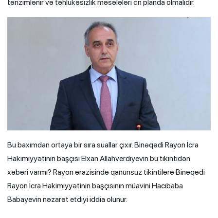
tənzimlənir və təhlükəsizlik məsələləri ön planda olmalıdır.
Bu baxımdan ortaya bir sıra suallar çıxır. Binəqədi Rayon İcra
Hakimiyyətinin başçısı Elxan Allahverdiyevin bu tikintidən
xəbəri varmı? Rayon ərazisində qanunsuz tikintilərə Binəqədi
Rayon İcra Hakimiyyətinin başçısının müavini Hacıbaba
Babayevin nəzarət etdiyi iddia olunur.