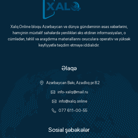
Xalq.Online
Xalq.Online bloqu Azərbaycan və dünya gündəminin əsas xəbərlərini,
həmçinin müxtəlif sahələrdə yenilikləri əks etdirən informasiyaları, o
Onlayn Platforma
cümlədən, təhlil və araşdırma materiallarını oxuculara operativ və yüksək
keyfiyyətlə təqdim etməyə iddialıdır.
Əlaqə
Azərbaycan Bakı, Azadlıq pr.82
info-xalq@mail.ru
info@xalq.online
077 611-00-55
Sosial şəbəkələr