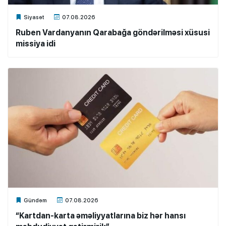
Xalq.Online
Siyasət
07.08.2026
Ruben Vardanyanın Qarabağa göndərilməsi xüsusi
missiya idi
Xalq.Online
Gündəm
07.08.2026
“Kartdan-karta əməliyyatlarına biz hər hansı