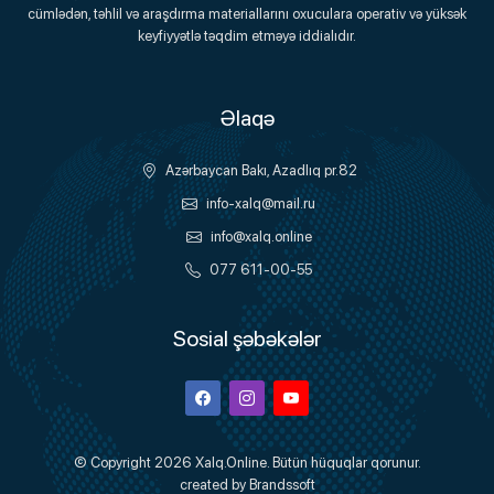
Onlayn Platforma
cümlədən, təhlil və araşdırma materiallarını oxuculara operativ və yüksək
keyfiyyətlə təqdim etməyə iddialıdır.
Əlaqə
Azərbaycan Bakı, Azadlıq pr.82
info-xalq@mail.ru
info@xalq.online
077 611-00-55
Sosial şəbəkələr
Facebook
Instagram
Youtube
© Copyright 2026
Xalq.Online
. Bütün hüquqlar qorunur.
created by
Brandssoft