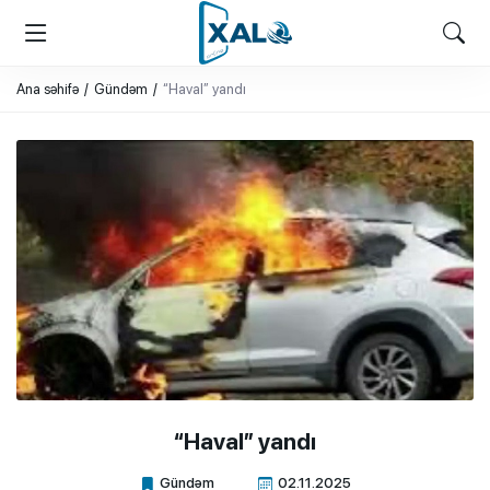
XALQ.ONLINE
ONLAYN PLATFORMA
Ana səhifə
Gündəm
“Haval” yandı
“Haval” yandı
Gündəm
02.11.2025