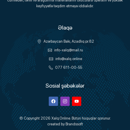
cümlədən, təhlil və araşdırma materiallarını oxuculara operativ və yüksək
keyfiyyətlə təqdim etməyə iddialıdır.
Əlaqə
Azərbaycan Bakı, Azadlıq pr.82
info-xalq@mail.ru
info@xalq.online
077 611-00-55
Sosial şəbəkələr
Facebook
Instagram
Youtube
© Copyright 2026
Xalq.Online
. Bütün hüquqlar qorunur.
created by
Brandssoft