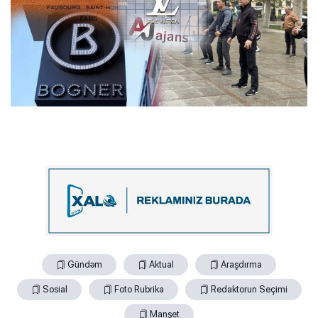
Gündəm
Aktual
Araşdırma
Sosial
Foto Rubrika
Redaktorun Seçimi
Manşet