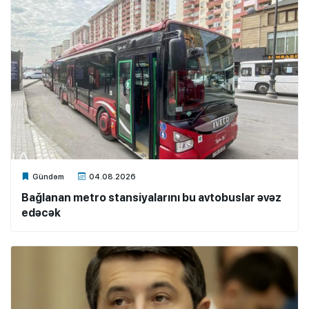
Xalq.Online
Gündəm
04.08.2026
Bağlanan metro stansiyalarını bu avtobuslar əvəz
edəcək