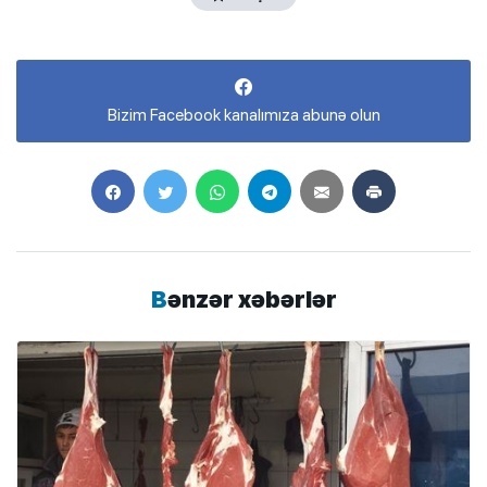
Bizim Facebook kanalımıza abunə olun
Bənzər xəbərlər