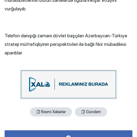
münasibətlərinin bütün sahələrdə uğurla inkişaf etdiyini
vurğulayıb.
Telefon danışığı zamanı dövlət başçıları Azərbaycan-Türkiyə
strateji müttəfiqliyinin perspektivləri ilə bağlı fikir mübadiləsi
aparıblar.
Rəsmi Xəbərlər
Gündəm