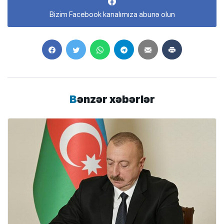
Bizim Facebook kanalımıza abunə olun
Bənzər xəbərlər