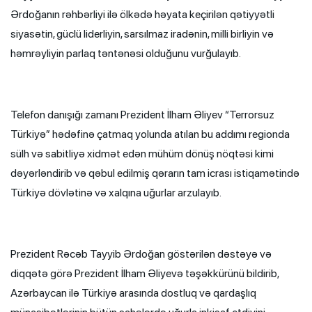
Ərdoğanın rəhbərliyi ilə ölkədə həyata keçirilən qətiyyətli
siyasətin, güclü liderliyin, sarsılmaz iradənin, milli birliyin və
həmrəyliyin parlaq təntənəsi olduğunu vurğulayıb.
Telefon danışığı zamanı Prezident İlham Əliyev “Terrorsuz
Türkiyə” hədəfinə çatmaq yolunda atılan bu addımı regionda
sülh və sabitliyə xidmət edən mühüm dönüş nöqtəsi kimi
dəyərləndirib və qəbul edilmiş qərarın tam icrası istiqamətində
Türkiyə dövlətinə və xalqına uğurlar arzulayıb.
Prezident Rəcəb Tayyib Ərdoğan göstərilən dəstəyə və
diqqətə görə Prezident İlham Əliyevə təşəkkürünü bildirib,
Azərbaycan ilə Türkiyə arasında dostluq və qardaşlıq