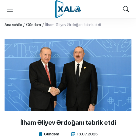
XALQ.ONLINE
ONLAYN PLATFORMA
Ana səhifə
Gündəm
İlham Əliyev Ərdoğanı təbrik etdi
İlham Əliyev Ərdoğanı təbrik etdi
Gündəm
13.07.2025