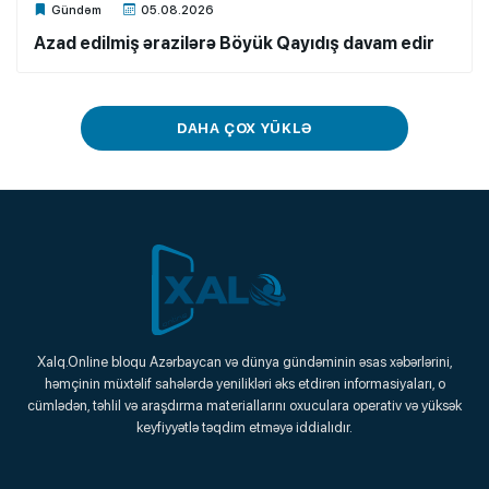
Xalq.Online
Gündəm
05.08.2026
Azad edilmiş ərazilərə Böyük Qayıdış davam edir
DAHA ÇOX YÜKLƏ
Xalq.Online
Xalq.Online bloqu Azərbaycan və dünya gündəminin əsas xəbərlərini,
həmçinin müxtəlif sahələrdə yenilikləri əks etdirən informasiyaları, o
Onlayn Platforma
cümlədən, təhlil və araşdırma materiallarını oxuculara operativ və yüksək
keyfiyyətlə təqdim etməyə iddialıdır.