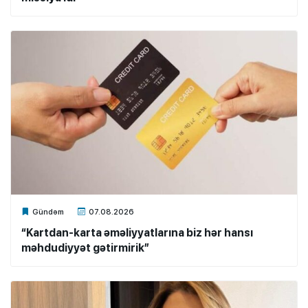
Xalq.Online
Gündəm
07.08.2026
“Kartdan-karta əməliyyatlarına biz hər hansı
məhdudiyyət gətirmirik”