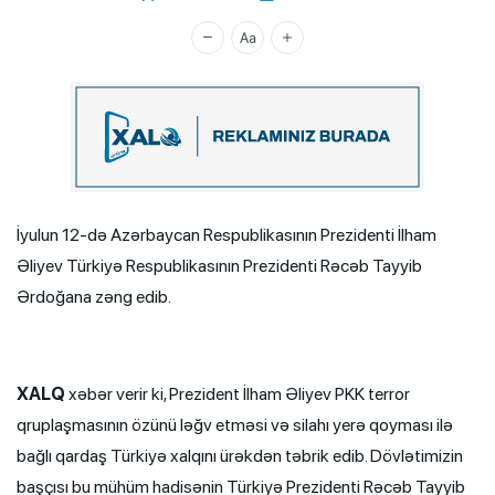
Xalq.Online
İyulun 12-də Azərbaycan Respublikasının Prezidenti İlham
Əliyev Türkiyə Respublikasının Prezidenti Rəcəb Tayyib
Ərdoğana zəng edib.
XALQ
xəbər verir ki, Prezident İlham Əliyev PKK terror
qruplaşmasının özünü ləğv etməsi və silahı yerə qoyması ilə
bağlı qardaş Türkiyə xalqını ürəkdən təbrik edib. Dövlətimizin
başçısı bu mühüm hadisənin Türkiyə Prezidenti Rəcəb Tayyib