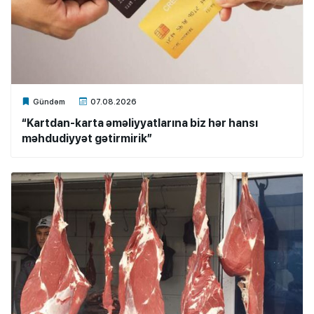
Xalq.Online
Gündəm
07.08.2026
“Kartdan-karta əməliyyatlarına biz hər hansı
məhdudiyyət gətirmirik”