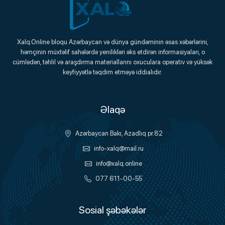
Xalq.Online
Xalq.Online bloqu Azərbaycan və dünya gündəminin əsas xəbərlərini,
həmçinin müxtəlif sahələrdə yenilikləri əks etdirən informasiyaları, o
Onlayn Platforma
cümlədən, təhlil və araşdırma materiallarını oxuculara operativ və yüksək
keyfiyyətlə təqdim etməyə iddialıdır.
Əlaqə
Azərbaycan Bakı, Azadlıq pr.82
info-xalq@mail.ru
info@xalq.online
077 611-00-55
Sosial şəbəkələr