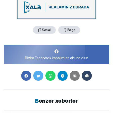
Sosial
Bölgə
Bizim Facebook kanalımıza abunə olun
Bənzər xəbərlər