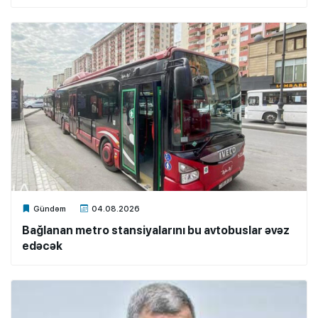
Xalq.Online
Gündəm
04.08.2026
Bağlanan metro stansiyalarını bu avtobuslar əvəz
edəcək