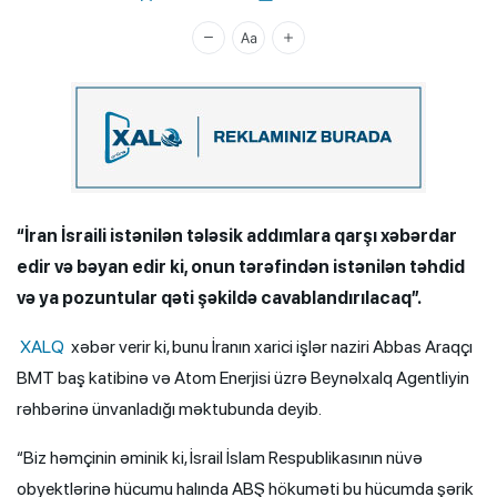
Xalq.Online
“İran İsraili istənilən tələsik addımlara qarşı xəbərdar
edir və bəyan edir ki, onun tərəfindən istənilən təhdid
və ya pozuntular qəti şəkildə cavablandırılacaq”.
XALQ
xəbər verir ki, bunu İranın xarici işlər naziri Abbas Araqçı
BMT baş katibinə və Atom Enerjisi üzrə Beynəlxalq Agentliyin
rəhbərinə ünvanladığı məktubunda deyib.
“Biz həmçinin əminik ki, İsrail İslam Respublikasının nüvə
obyektlərinə hücumu halında ABŞ hökuməti bu hücumda şərik