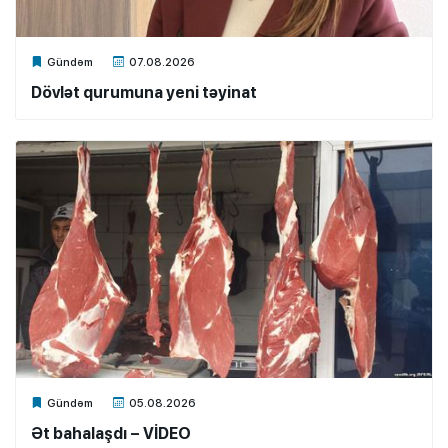
Xalq.Online
Gündəm
07.08.2026
Dövlət qurumuna yeni təyinat
Xalq.Online
Gündəm
05.08.2026
Ət bahalaşdı – VİDEO