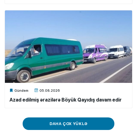
Xalq.Online
Gündəm
05.08.2026
Azad edilmiş ərazilərə Böyük Qayıdış davam edir
DAHA ÇOX YÜKLƏ