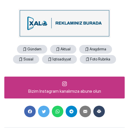
Gündəm
Aktual
Araşdırma
Sosial
İqtisadiyyat
Foto Rubrika
Bizim Instagram kanalımıza abunə olun