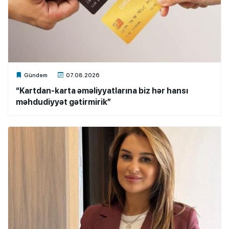
Xalq.Online
Gündəm
07.08.2026
“Kartdan-karta əməliyyatlarına biz hər hansı
məhdudiyyət gətirmirik”