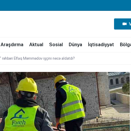
Araşdırma
Aktual
Sosial
Dünya
İqtisadiyyat
Bölg
n” rəhbəri Elfaq Məmmədov işçini necə aldatdı?