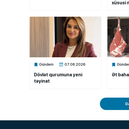
xüsusi m
Gündəm
07.08.2026
Gündə
Xalq.Online
Xalq.Onli
Dövlət qurumuna yeni
Ət baha
təyinat
D