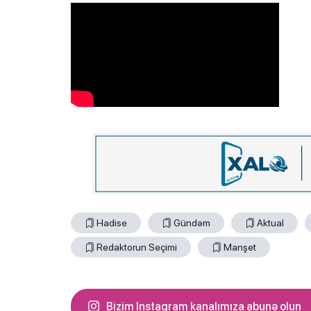
Hadise
Gündəm
Aktual
Redaktorun Seçimi
Manşet
Bizim Instagram kanalımıza abunə olun