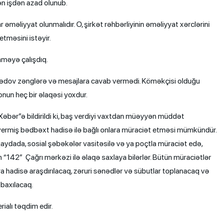
n işdən azad olunub.
 əməliyyat olunmalıdır. O, şirkət rəhbərliyinin əməliyyat xərclərini
tməsini istəyir.
nməyə çalışdıq.
mədov zənglərə və mesajlara cavab vermədi. Köməkçisi olduğu
onun heç bir əlaqəsi yoxdur.
əbər”ə bildirildi ki, baş verdiyi vaxtdan müəyyən müddət
ermiş bədbəxt hadisə ilə bağlı onlara müraciət etməsi mümkündür.
ydada, sosial şəbəkələr vasitəsilə və ya poçtla müraciət edə,
 “142” Çağrı mərkəzi ilə əlaqə saxlaya bilərlər. Bütün müraciətlər
ra hadisə araşdırılacaq, zəruri sənədlər və sübutlar toplanacaq və
 baxılacaq.
ialı təqdim edir.