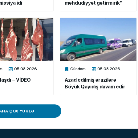
issiya idi
məhdudiyyət gətirmirik”
m
05.08.2026
Gündəm
05.08.2026
ne
Xalq.Online
laşdı – VİDEO
Azad edilmiş ərazilərə
Böyük Qayıdış davam edir
AHA ÇOX YÜKLƏ