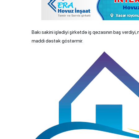
Bakı sakini işlədiyi şirkətdə iş qəzasının baş verdiyi, n
maddi dəstək göstərmir.