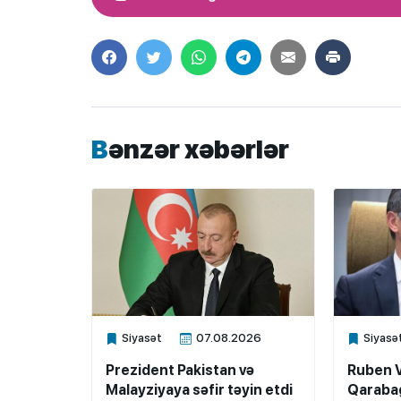
Bənzər xəbərlər
Siyasət
07.08.2026
Siyasə
Xalq.Online
Xalq.Onli
Prezident Pakistan və
Ruben 
Malayziyaya səfir təyin etdi
Qarabağ