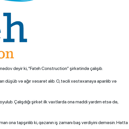
ov deyir ki, “Fateh Construction” şirkətində çalışıb.
ları düşüb və ağır xəsarət alıb. O, təcili xəstəxanaya aparılıb və
oyulub. Çalışdığı şirkət ilk vaxtlarda ona maddi yardım etsə də,
n ona tapşırılıb ki, qəzanın iş zamanı baş verdiyini deməsin. Hətta