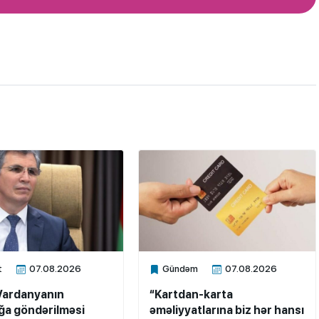
t
07.08.2026
Gündəm
07.08.2026
ne
Xalq.Online
Vardanyanın
“Kartdan-karta
a göndərilməsi
əməliyyatlarına biz hər hansı