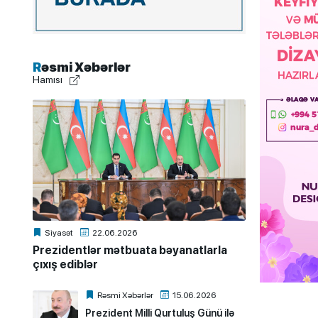
Rəsmi Xəbərlər
Hamısı
Siyasət
22.06.2026
Prezidentlər mətbuata bəyanatlarla
çıxış ediblər
Rəsmi Xəbərlər
15.06.2026
Prezident Milli Qurtuluş Günü ilə