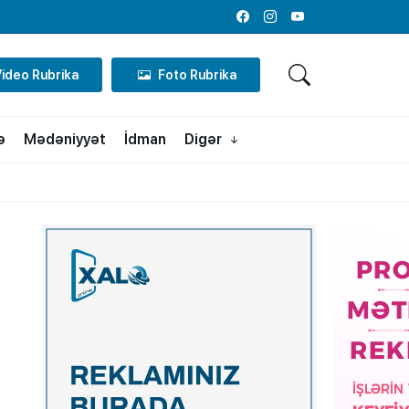
Facebook
Instagram
Youtube
Video Rubrika
Foto Rubrika
ə
Mədəniyyət
İdman
Digər