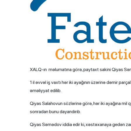
XALQ-ın məlumatına görə, paytaxt sakini Qiyas Səməd
1 il əvvəl iş vaxtı hər iki ayağının üzərinə dəmir parça
əməliyyat edilib.
Qiyas Salahovun sözlərinə görə, hər iki ayağına mil q
sonradan bunu dayandırıb.
Qiyas Səmədov iddia edir ki, xəstəxanaya gedən zama