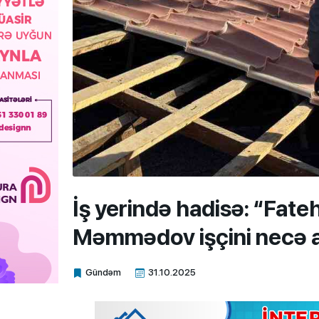
İş yerində hadisə: “Fate
Məmmədov işçini necə a
Gündəm
31.10.2025
Xalq.Online