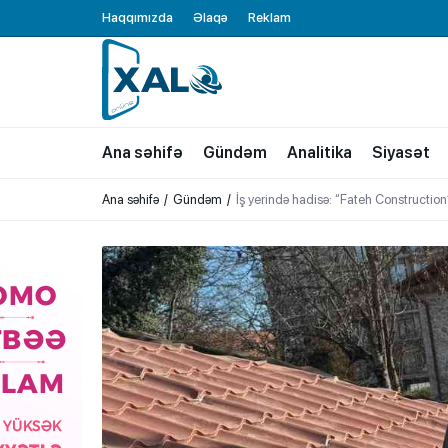
Haqqımızda
Əlaqə
Reklam
XALQ.ONLINE
ONLAYN PLATFORMA
Ana səhifə
Gündəm
Analitika
Siyasət
Ana səhifə
Gündəm
İş yerində hadisə: “Fateh Constructio