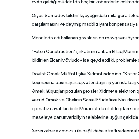
evdə qaldığı müddətdə heç bir xəbərdarlıq edilmədə
Qiyas Səmədov bildirir ki, ayağındakı milə görə təkrar
qarşılamasını və dəymiş maddi ziyanı konpensasiya e
Məsələdə adı hallanan şəxslərin də mövqeyini öyrə
“Fateh Construction” şirkətinin rəhbəri Elfaq Məm
bildirilən Elcan Mövludov isə qeyd etdi ki, problemlə 
Dövlət Əmək Müffəttişliyi Xidmətindən isə “Xəzər X
keçməsinə baxmayaraq, vətəndaşın iş yerində baş v
Əmək hüquqları pozulan şəxslər Xidmətə elektron qa
yaxud Əmək və Əhalinin Sosial Müdafiəsi Nazirliyinin
operativ cavablandırılır. Müraciət daxil olduqdan son
məsələyə qanunvericiliyin tələblərinə uyğun şəkildə
Xezerxeber.az mövzu ilə bağlı daha ətraflı videomater