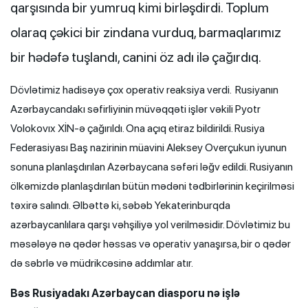
qarşısında bir yumruq kimi birləşdirdi. Toplum
olaraq çəkici bir zindana vurduq, barmaqlarımız
bir hədəfə tuşlandı, canini öz adı ilə çağırdıq.
Dövlətimiz hadisəyə çox operativ reaksiya verdi. Rusiyanın
Azərbaycandakı səfirliyinin müvəqqəti işlər vəkili Pyotr
Volokovıx XİN-ə çağırıldı. Ona açıq etiraz bildirildi. Rusiya
Federasiyası Baş nazirinin müavini Aleksey Overçukun iyunun
sonuna planlaşdırılan Azərbaycana səfəri ləğv edildi. Rusiyanın
ölkəmizdə planlaşdırılan bütün mədəni tədbirlərinin keçirilməsi
təxirə salındı. Əlbəttə ki, səbəb Yekaterinburqda
azərbaycanlılara qarşı vəhşiliyə yol verilməsidir. Dövlətimiz bu
məsələyə nə qədər həssas və operativ yanaşırsa, bir o qədər
də səbrlə və müdrikcəsinə addımlar atır.
Bəs Rusiyadakı Azərbaycan diasporu nə işlə