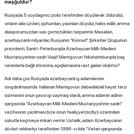
məşğuldur?
Rusiyada 5 soydaşımız polis tərəfindən döyülərək öldürülür,
onların ailə üzvləri, qohumları, yaxınları döyülür, həbs edilir, amma
diasporumuzdan səs çıxmır,tükləri tərpənmir. Məsələn,
azərbaycanlı milyarder, Rusiyanın “Konrad” Şirkətlər Qrupunun
prezidenti, Sankt-Peterburqda Azərbaycan Milli-Mədəni
Muxtariyyətinin sədri Vaqif Məmişovun Yekaterinburqda baş
verənlərlə bağlı etirazına, açıqlamasına rast gələn olubmu?
Adı daha çox Rusiyada azərbaycanlı iş adamlarınını
sıxışdırılmasında hallanan Məmişovun dəbədəbəli həyat tərzi
sürməsini onun şəxsi işi saymaq olardı, amma adamın adının
qarşısında “Azərbaycan Milli-Mədəni Muxtariyyətinin sədri”
vəzifəsinin yazılması bizə onun fəaliyyət(sizliy)i üzərindən
sükutla keçməyə imkan vermir. Üstəlik, adam Azərbaycanın
dövlət rəhbərliyi tərəfindən 1996-cı ildə “Vətən qarşısında