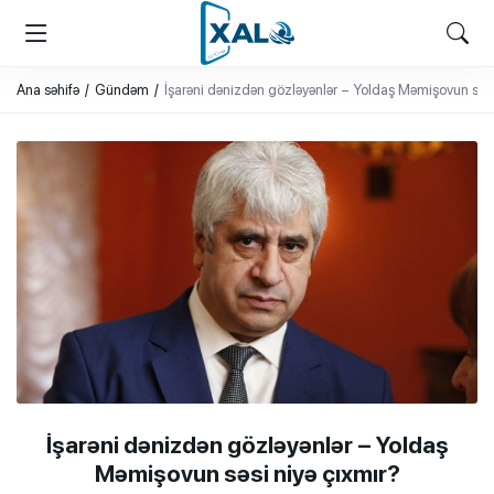
XALQ.ONLINE
ONLAYN PLATFORMA
Ana səhifə
Gündəm
İşarəni dənizdən gözləyənlər – Yoldaş Məmişovun səsi
İşarəni dənizdən gözləyənlər – Yoldaş
Məmişovun səsi niyə çıxmır?