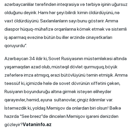
azərbaycanlılar tərəfindən inteqrasiya və tərbiyə işinin uğursuz
olduğunu deyirik. Hamı hər şeyi bilirdi: kimin öldürdüyünü, nə
vaxt öldürdüyünü. Saxlanılanların sayı bunu göstərir. Amma
diaspor hüquq-mühafizə orqanlarına kömək etmək və sistemli
iş aparmaq əvəzinə bütün bu illər ərzində cinayətkarları
qoruyurdu”.
Azərbaycan 34 ildir ki, Sovet Rusiyasının müstəmləkəsi altında
yaşamaqdan azad olub, müstəqil dövlət qurmuşuq, böyük
zəfərlərə imza atmışıq, ərazi bütövlüyünü təmin etmişik. Amma
təəssüf ki, içimizdə hələ də sovet dövrünün xiffətini çəkən,
Rusiyanın boyunduruğu altına girmək istəyən əliheydər
qarayevlər, həmid, ayuna sultanovlar, çingiz ildırımlar var.
İstəməzdik ki, yoldaş Məmişov da onlardan biri olsun! Bəlkə
hazırda “See breez”də dincələn Məmişov işarəni dənizdən
gözləyir?
Vətəninfo.az