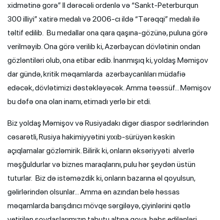
xidmətinə gorə” II dərəcəli ordenlə və “Sankt-Peterburqun
300 illiyi” xatirə medalı və 2006-cı ildə “Tərəqqi” medalı ilə
təltif edilib. Bu medallar ona qara qaşına-gözünə, puluna görə
verilməyib. Ona görə verilib ki, Azərbaycan dövlətinin ondan
gözləntiləri olub, ona etibar edib. İnanmışıq ki, yoldaş Məmişov
dar gündə, kritik məqamlarda azərbaycanlıları müdafiə
edəcək, dövlətimizi dəstəkləyəcək. Amma təəssüf… Məmişov
bu dəfə ona olan inamı, etimadı yerlə bir etdi.
Biz yoldaş Məmişov və Rusiyadakı digər diaspor sədrlərindən
cəsarətli, Rusiya hakimiyyətini yıxıb-sürüyən kəskin
açıqlamalar gözləmirik. Bilirik ki, onların əksəriyyəti alverlə
məşğuldurlar və biznes maraqlarını, pulu hər şeydən üstün
tuturlar. Biz də istəməzdik ki, onların bazarına əl qoyulsun,
gəlirlərindən olsunlar… Amma ən azından belə həssas
məqamlarda barışdırıcı mövqe sərgiləyə, çiyinlərini qətlə
yetirilən soydaşlarımızın tabutu altına qoya, həbs edilənləri