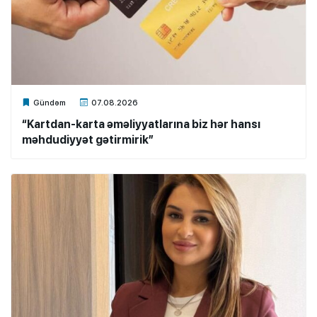
Xalq.Online
Gündəm
07.08.2026
“Kartdan-karta əməliyyatlarına biz hər hansı
məhdudiyyət gətirmirik”