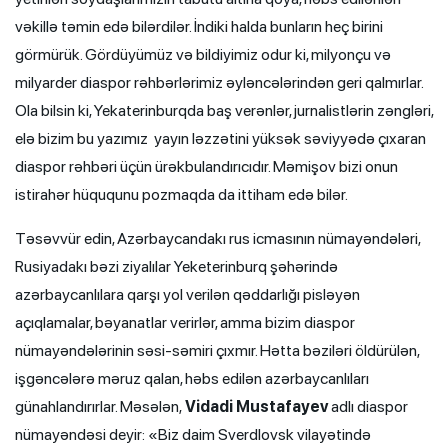
vəkillə təmin edə bilərdilər. İndiki halda bunların heç birini
görmürük. Gördüyümüz və bildiyimiz odur ki, milyonçu və
milyarder diaspor rəhbərlərimiz əyləncələrindən geri qalmırlar.
Ola bilsin ki, Yekaterinburqda baş verənlər, jurnalistlərin zəngləri,
elə bizim bu yazımız yayın ləzzətini yüksək səviyyədə çıxaran
diaspor rəhbəri üçün ürəkbulandırıcıdır. Məmişov bizi onun
istirahər hüququnu pozmaqda da ittiham edə bilər.
Təsəvvür edin, Azərbaycandakı rus icmasının nümayəndələri,
Rusiyadakı bəzi ziyalılar Yeketerinburq şəhərində
azərbaycanlılara qarşı yol verilən qəddarlığı pisləyən
açıqlamalar, bəyanatlar verirlər, amma bizim diaspor
nümayəndələrinin səsi-səmiri çıxmır. Hətta bəziləri öldürülən,
işgəncələrə məruz qalan, həbs edilən azərbaycanlıları
günahlandırırlar. Məsələn,
Vidadi Mustafayev
adlı diaspor
nümayəndəsi deyir: «Biz daim Sverdlovsk vilayətində