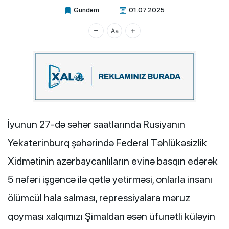
Gündəm
01.07.2025
Xalq.Online
İyunun 27-də səhər saatlarında Rusiyanın
Yekaterinburq şəhərində Federal Təhlükəsizlik
Xidmətinin azərbaycanlıların evinə basqın edərək
5 nəfəri işgəncə ilə qətlə yetirməsi, onlarla insanı
ölümcül hala salması, repressiyalara məruz
qoyması xalqımızı Şimaldan əsən üfunətli küləyin