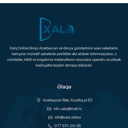
Xalq.Online
Xalq.Online bloqu Azərbaycan və dünya gündəminin əsas xəbərlərini,
həmçinin müxtəlif sahələrdə yenilikləri əks etdirən informasiyaları, o
Onlayn Platforma
cümlədən, təhlil və araşdırma materiallarını oxuculara operativ və yüksək
keyfiyyətlə təqdim etməyə iddialıdır.
Əlaqə
Azərbaycan Bakı, Azadlıq pr.82
info-xalq@mail.ru
info@xalq.online
077 611-00-55