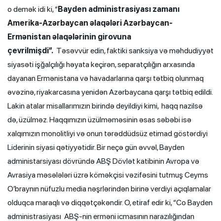
o demək idi ki, “
Bayden administrasiyası zamanı
Amerika-Azərbaycan əlaqələri Azərbaycan-
Ermənistan əlaqələrinin girovuna
çevrilmişdi”.
Təsəvvür edin, faktiki sanksiya və məhdudiyyət
siyasəti işğalçılığı həyata keçirən, separatçılığın arxasında
dayanan Ermənistana və havadarlarına qarşı tətbiq olunmaq
əvəzinə, riyakarcasına yenidən Azərbaycana qarşı tətbiq edildi.
Lakin atalar misallarımızın birində deyildiyi kimi, haqq nazilsə
də, üzülməz. Haqqımızın üzülməməsinin əsas səbəbi isə
xalqımızın monolitliyi və onun tərəddüdsüz etimad göstərdiyi
Liderinin siyasi qətiyyətidir. Bir neçə gün əvvəl, Bayden
administarsiyası dövründə ABŞ Dövlət katibinin Avropa və
Avrasiya məsələləri üzrə köməkçisi vəzifəsini tutmuş Ceyms
O’braynın nüfuzlu media nəşrlərindən birinə verdiyi açıqlamalar
olduqca maraqlı və diqqətçəkəndir. O, etiraf edir ki, “Co Bayden
administrasiyası ABŞ-nin erməni icmasının narazılığından