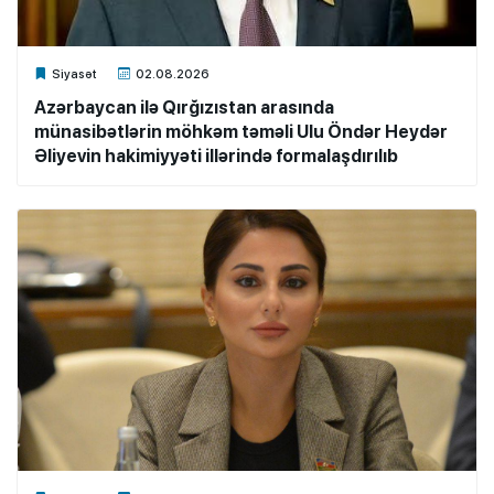
Xalq.Online
Siyasət
02.08.2026
Azərbaycan ilə Qırğızıstan arasında
münasibətlərin möhkəm təməli Ulu Öndər Heydər
Əliyevin hakimiyyəti illərində formalaşdırılıb