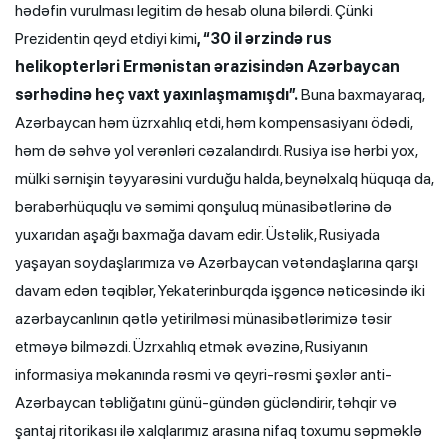
hədəfin vurulması legitim də hesab oluna bilərdi. Çünki
Prezidentin qeyd etdiyi kimi
, “30 il ərzində rus
helikopterləri Ermənistan ərazisindən Azərbaycan
sərhədinə heç vaxt yaxınlaşmamışdı”.
Buna baxmayaraq,
Azərbaycan həm üzrxahlıq etdi, həm kompensasiyanı ödədi,
həm də səhvə yol verənləri cəzalandırdı. Rusiya isə hərbi yox,
mülki sərnişin təyyarəsini vurduğu halda, beynəlxalq hüquqa da,
bərabərhüquqlu və səmimi qonşuluq münasibətlərinə də
yuxarıdan aşağı baxmağa davam edir. Üstəlik, Rusiyada
yaşayan soydaşlarımıza və Azərbaycan vətəndaşlarına qarşı
davam edən təqiblər, Yekaterinburqda işgəncə nəticəsində iki
azərbaycanlının qətlə yetirilməsi münasibətlərimizə təsir
etməyə bilməzdi. Üzrxahlıq etmək əvəzinə, Rusiyanın
informasiya məkanında rəsmi və qeyri-rəsmi şəxlər anti-
Azərbaycan təbliğatını günü-gündən gücləndirir, təhqir və
şantaj ritorikası ilə xalqlarımız arasına nifaq toxumu səpməklə