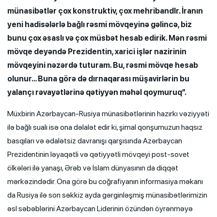
münasibətlər çox konstruktiv, çox mehribandlr. İranın
yeni hadisələrlə bağlı rəsmi mövqeyinə gəlincə, biz
bunu çox əsaslı və çox müsbət hesab edirik. Mən rəsmi
mövqe deyəndə Prezidentin, xarici işlər nazirinin
mövqeyini nəzərdə tuturam. Bu, rəsmi mövqe hesab
olunur… Buna görə də dırnaqarası müşavirlərin bu
yalançı rəvayətlərinə qətiyyən məhəl qoymuruq”.
Müxbirin Azərbaycan-Rusiya münasibətlərinin hazırkı vəziyyəti
ilə bağlı sualı isə ona dəlalət edir ki, şimal qonşumuzun haqsız
basqıları və ədalətsiz davranışı qarşısında Azərbaycan
Prezidentinin ləyaqətli və qətiyyətli mövqeyi post-sovet
ölkələri ilə yanaşı, Ərəb və İslam dünyasının da diqqət
mərkəzindədir. Ona görə bu coğrafiyanın informasiya məkanı
da Rusiya ilə son səkkiz ayda gərginləşmiş münasibətlərimizin
əsl səbəblərini Azərbaycan Liderinin özündən öyrənməyə