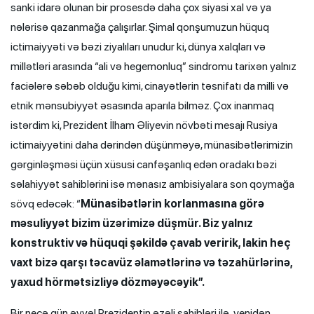
sanki idarə olunan bir prosesdə daha çox siyasi xal və ya
nələrisə qazanmağa çalışırlar. Şimal qonşumuzun hüquq
ictimaiyyəti və bəzi ziyalıları unudur ki, dünya xalqları və
millətləri arasında “ali və hegemonluq” sindromu tarixən yalnız
faciələrə səbəb olduğu kimi, cinayətlərin təsnifatı da milli və
etnik mənsubiyyət əsasında aparıla bilməz. Çox inanmaq
istərdim ki, Prezident İlham Əliyevin növbəti mesajı Rusiya
ictimaiyyətini daha dərindən düşünməyə, münasibətlərimizin
gərginləşməsi üçün xüsusi canfəşanlıq edən oradakı bəzi
səlahiyyət sahiblərini isə mənasız ambisiyalara son qoymağa
sövq edəcək: “
Münasibətlərin korlanmasına görə
məsuliyyət bizim üzərimizə düşmür. Biz yalnız
konstruktiv və hüquqi şəkildə çavab veririk, lakin heç
vaxt bizə qarşı təcavüz əlamətlərinə və təzahürlərinə,
yaxud hörmətsizliyə dözməyəcəyik”.
Bir neçə gün əvvəl Prezidentin
əzəli sahibləri ilə
yenidən