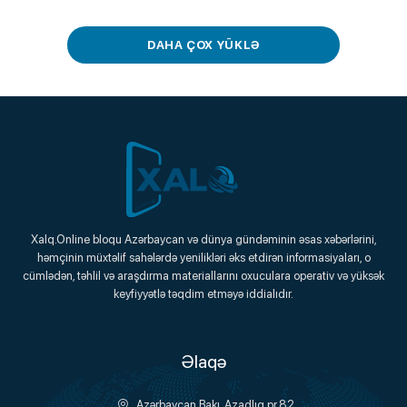
DAHA ÇOX YÜKLƏ
Xalq.Online
Xalq.Online bloqu Azərbaycan və dünya gündəminin əsas xəbərlərini,
həmçinin müxtəlif sahələrdə yenilikləri əks etdirən informasiyaları, o
Onlayn Platforma
cümlədən, təhlil və araşdırma materiallarını oxuculara operativ və yüksək
keyfiyyətlə təqdim etməyə iddialıdır.
Əlaqə
Azərbaycan Bakı, Azadlıq pr.82