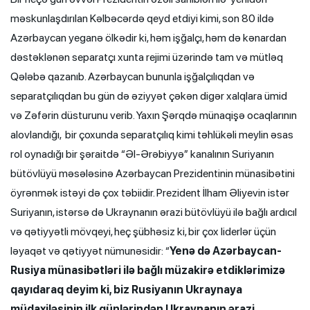
məskunlaşdırılan Kəlbəcərdə qeyd etdiyi kimi, son 80 ildə
Azərbaycan yeganə ölkədir ki, həm işğalçı, həm də kənardan
dəstəklənən separatçı xunta rejimi üzərində tam və mütləq
Qələbə qazanıb. Azərbaycan bununla işğalçılıqdan və
separatçılıqdan bu gün də əziyyət çəkən digər xalqlara ümid
və Zəfərin düsturunu verib. Yaxın Şərqdə münaqişə ocaqlarının
alovlandığı, bir çoxunda separatçılıq kimi təhlükəli meylin əsas
rol oynadığı bir şəraitdə “Əl-Ərəbiyyə” kanalının Suriyanın
bütövlüyü məsələsinə Azərbaycan Prezidentinin münasibətini
öyrənmək istəyi də çox təbiidir. Prezident İlham Əliyevin istər
Suriyanın, istərsə də Ukraynanın ərazi bütövlüyü ilə bağlı ardıcıl
və qətiyyətli mövqeyi, heç şübhəsiz ki, bir çox liderlər üçün
ləyaqət və qətiyyət nümunəsidir: “
Yenə də Azərbaycan-
Rusiya münasibətləri ilə bağlı müzakirə etdiklərimizə
qayıdaraq deyim ki, biz Rusiyanın Ukraynaya
müdaxiləsinin ilk günlərindən Ukraynanın ərazi