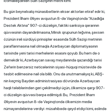
ictimailəşdirilən Sülh Sazişinin mətni kimi.
Bu gün beynəlxalq münasibətlərin əksər aktorları etiraf edir ki,
Prezident İlham Əliyev avqustun 8-də Vaşinqtonda “Azadlığa
Dəstək Aktına” 907-ci düzəlişin, faktiki sanksiya qərarının
qüvvəsinin dayandırılmasına, Minsk qrupunun ləğvinə, şəxsən
özünün irəli sürdüyü prinsiplər əsasında Sülh Sazişi mətninin
paraflanmasına nail olmaqla Azərbaycan diplomatiyasının
tarixində yeni tarixi mərhələnin əsasını qoyub. Bu həm də o
deməkdir ki, Azərbaycan savaş meydanında qazandığı tarixi
Zəfərin bənzərsiz nəticələrinin siyasi-hüquqi müstəvidə də
təsbit edilməsinə nail ola bilib. Onu da unutmamalıyıq ki, ABŞ-
nin keçmiş Bayden administrasiyası dövründə Azərbaycan
haqlı tələblərindən geri çəkilmədiyi üçün, ölkəmizə qarşı 907-
ci düzəlişin qüvvəsi bərpa edilmişdi. Bu, Prezident İlham
Əliyevin avqustun 8-də Vaşinqtonda ölkəmizin media
nümayəndələrinə verdiyi müsahibədə qeyd etdiyi kimi, əslində