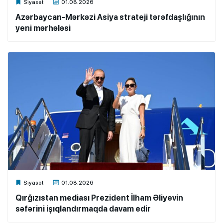
Xalq.Online
Siyasət
01.08.2026
Azərbaycan-Mərkəzi Asiya strateji tərəfdaşlığının
yeni mərhələsi
Xalq.Online
Siyasət
01.08.2026
Qırğızıstan mediası Prezident İlham Əliyevin
səfərini işıqlandırmaqda davam edir