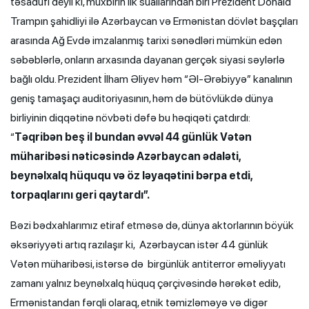
təsadüfi deyil ki, müxbirin ilk suallarından biri Prezident Donald
Trampın şahidliyi ilə Azərbaycan və Ermənistan dövlət başçıları
arasında Ağ Evdə imzalanmış tarixi sənədləri mümkün edən
səbəblərlə, onların arxasında dayanan gerçək siyasi səylərlə
bağlı oldu. Prezident İlham Əliyev həm “Əl-Ərəbiyyə” kanalının
geniş tamaşaçı auditoriyasının, həm də bütövlükdə dünya
birliyinin diqqətinə növbəti dəfə bu həqiqəti çatdırdı:
“
Təqribən beş il bundan əvvəl 44 günlük Vətən
müharibəsi nəticəsində Azərbaycan ədaləti,
beynəlxalq hüququ və öz ləyaqətini bərpa etdi,
torpaqlarını geri qaytardı”.
Bəzi bədxahlarımız etiraf etməsə də, dünya aktorlarının böyük
əksəriyyəti artıq razılaşır ki,
Azərbaycan istər 44 günlük
Vətən müharibəsi, istərsə də birgünlük antiterror əməliyyatı
zamanı yalnız beynəlxalq hüquq çərçivəsində hərəkət edib,
Ermənistandan fərqli olaraq, etnik təmizləməyə və digər