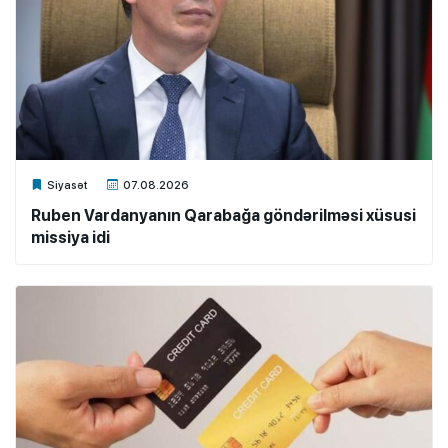
Xalq.Online
Siyasət
07.08.2026
Ruben Vardanyanın Qarabağa göndərilməsi xüsusi
missiya idi