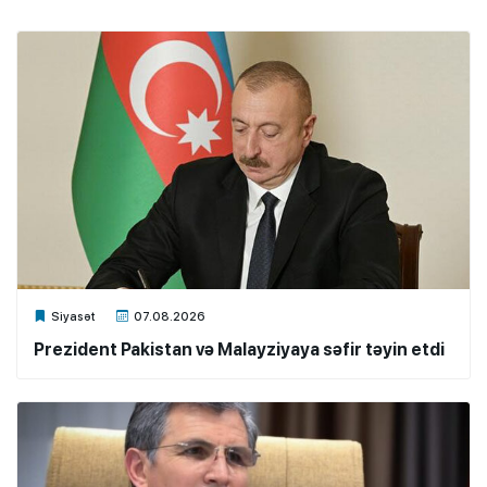
Xalq.Online
Siyasət
07.08.2026
Prezident Pakistan və Malayziyaya səfir təyin etdi