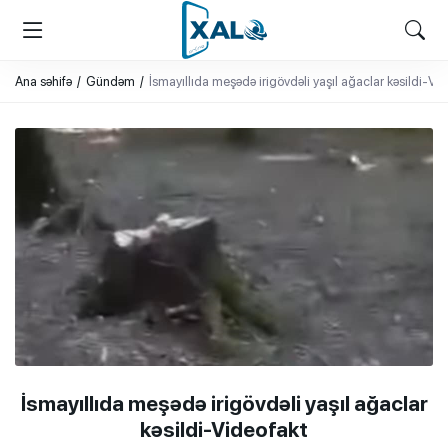
XALQ.ONLINE
ONLAYN PLATFORMA
Ana səhifə
Gündəm
İsmayıllıda meşədə irigövdəli yaşıl ağaclar kəsildi-Vi
İsmayıllıda meşədə irigövdəli yaşıl ağaclar
kəsildi-Videofakt