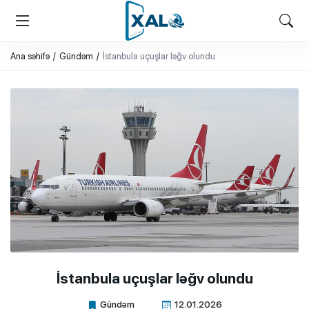
XALQ.ONLINE
ONLAYN PLATFORMA
Ana səhifə
Gündəm
İstanbula uçuşlar ləğv olundu
İstanbula uçuşlar ləğv olundu
Gündəm
12.01.2026