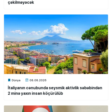
çəkilməyəcək
Xalq.Online
Dünya
08.08.2026
İtaliyanın cənubunda seysmik aktivlik səbəbindən
2 minə yaxın insan köçürülüb