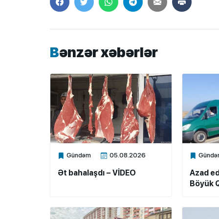
Bənzər xəbərlər
Gündəm
05.08.2026
Gündə
Xalq.Online
Xalq.Onli
Ət bahalaşdı – VİDEO
Azad ed
Böyük Q