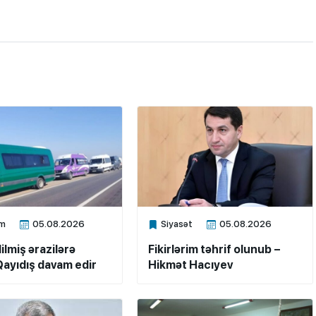
m
05.08.2026
Siyasət
05.08.2026
ne
Xalq.Online
ilmiş ərazilərə
Fikirlərim təhrif olunub –
ayıdış davam edir
Hikmət Hacıyev