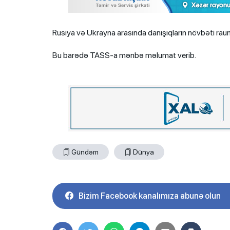
Rusiya və Ukrayna arasında danışıqların növbəti raund
Bu barədə TASS-a mənbə məlumat verib.
Gündəm
Dünya
Bizim Facebook kanalımıza abunə olun