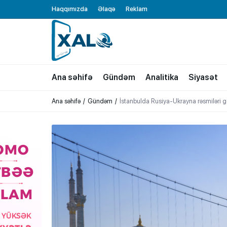
Haqqımızda
Əlaqə
Reklam
XALQ.ONLINE
ONLAYN PLATFORMA
Ana səhifə
Gündəm
Analitika
Siyasət
Ana səhifə
Gündəm
İstanbulda Rusiya-Ukrayna rəsmiləri 