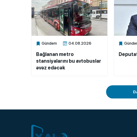
Gündəm
04.08.2026
Gündə
Xalq.Online
Xalq.Onli
Bağlanan metro
Deputat
stansiyalarını bu avtobuslar
əvəz edəcək
D