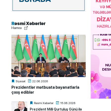
Rəsmi Xəbərlər
Hamısı
Siyasət
22.06.2026
Prezidentlər mətbuata bəyanatlarla
çıxış ediblər
Rəsmi Xəbərlər
15.06.2026
Prezident Milli Qurtuluş Günü ilə