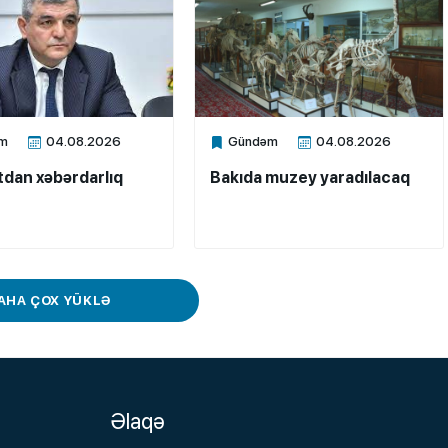
m
04.08.2026
Gündəm
04.08.2026
ne
Xalq.Online
dan xəbərdarlıq
Bakıda muzey yaradılacaq
AHA ÇOX YÜKLƏ
Əlaqə