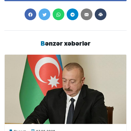
Bənzər xəbərlər