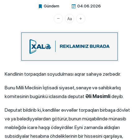
Gündəm
04.06.2026
Xalq.Online
Kəndlinin torpaqdan soyudulması aqrar sahəyə zərbədir.
Bunu Milli Məclisin İqtisadi siyasət, sənaye və sahibkarlıq
komitəsinin bugünkü iclasında deputat
Əli Məsimli
deyib.
Deputat bildirib ki, kəndlilər əvvəllər torpaqları birbaşa dövlət
və ya bələdiyyələrdən götürür, bunun müqabilində münasib
məbləğdə icarə haqqı ödəyirdilər. Eyni zamanda aldıqları
subsidiyalar hesabına öhdəliklərinin bir hissəsini qarşılaya,