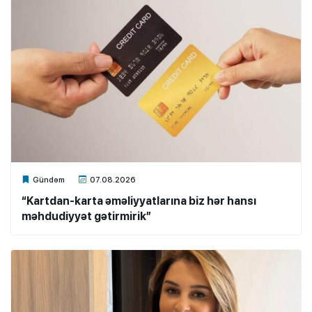
Xalq.Online
Gündəm
07.08.2026
“Kartdan-karta əməliyyatlarına biz hər hansı
məhdudiyyət gətirmirik”