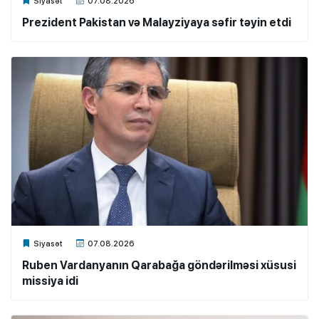
Xalq.Online
Siyasət
07.08.2026
Prezident Pakistan və Malayziyaya səfir təyin etdi
Xalq.Online
Siyasət
07.08.2026
Ruben Vardanyanın Qarabağa göndərilməsi xüsusi
missiya idi