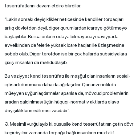
təsərrüfatlarını davam etdirə bilirdilər.
“Lakin sonrakı dəyişikliklər nəticəsində kəndlilər torpaqları
artıq dövlətdən deyil, digər qurumlardan icarəyə götürməyə
başlayıblar. Bu isə onların ödəyə bilməyəcəyi səviyyədə –
əvvəlkindən dəfələrlə yüksək icarə haqları ilə üzləşməsinə
səbəb olub. Digər tərəfdən isə bir çox hallarda subsidiyalara
çıxış imkanları da məhdudlaşıb.
Bu vəziyyət kənd təsərrüfatı ilə məşğul olan insanların sosial-
iqtisadi durumunu daha da ağırlaşdırır. Qanunvericilikdə
müəyyən uyğunlaşdırmalar aparılsa da, mövcud problemlərin
aradan qaldırılması üçün hüquqi-normativ aktlarda əlavə
dəyişikliklərin edilməsi vacibdir”.
Ə. Məsimli vurğulayıb ki, xüsusilə kənd təsərrüfatının çətin dövr
keçirdiyi bir zamanda torpağa bağlı insanların müxtəlif