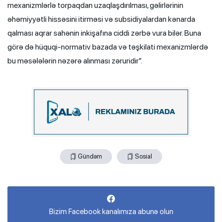
mexanizmlərlə torpaqdan uzaqlaşdırılması, gəlirlərinin
əhəmiyyətli hissəsini itirməsi və subsidiyalardan kənarda
qalması aqrar sahənin inkişafına ciddi zərbə vura bilər. Buna
görə də hüquqi-normativ bazada və təşkilati mexanizmlərdə
bu məsələlərin nəzərə alınması zəruridir”.
Gündəm
Sosial
Bizim Facebook kanalımıza abunə olun