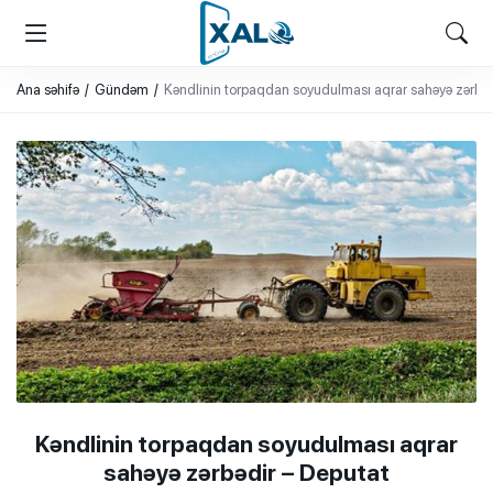
XALQ.ONLINE
ONLAYN PLATFORMA
Ana səhifə
Gündəm
Kəndlinin torpaqdan soyudulması aqrar sahəyə zərbəd
Kəndlinin torpaqdan soyudulması aqrar
sahəyə zərbədir – Deputat