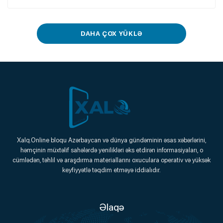
DAHA ÇOX YÜKLƏ
Xalq.Online
Xalq.Online bloqu Azərbaycan və dünya gündəminin əsas xəbərlərini,
həmçinin müxtəlif sahələrdə yenilikləri əks etdirən informasiyaları, o
Onlayn Platforma
cümlədən, təhlil və araşdırma materiallarını oxuculara operativ və yüksək
keyfiyyətlə təqdim etməyə iddialıdır.
Əlaqə