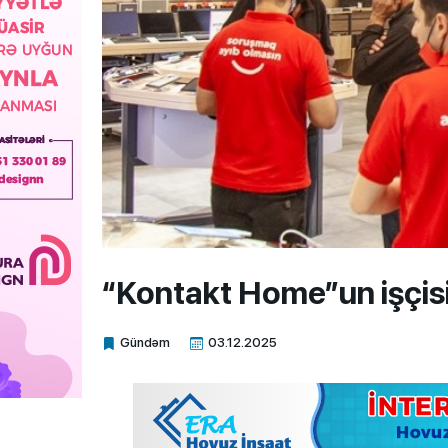
“Kontakt Home”un işçis
Gündəm
03.12.2025
Xalq.Online