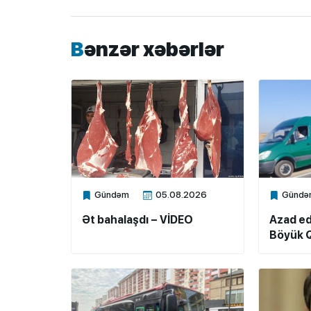
Bənzər xəbərlər
Gündəm
05.08.2026
Gündə
Xalq.Online
Xalq.Onli
Ət bahalaşdı – VİDEO
Azad ed
Böyük Q