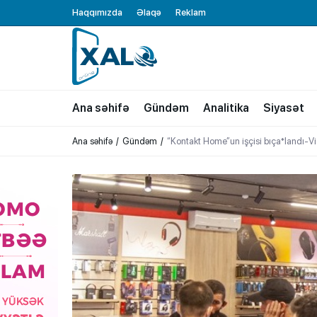
Haqqımızda
Əlaqə
Reklam
XALQ.ONLINE
ONLAYN PLATFORMA
Ana səhifə
Gündəm
Analitika
Siyasət
Ana səhifə
Gündəm
“Kontakt Home”un işçisi bıça*landı-V