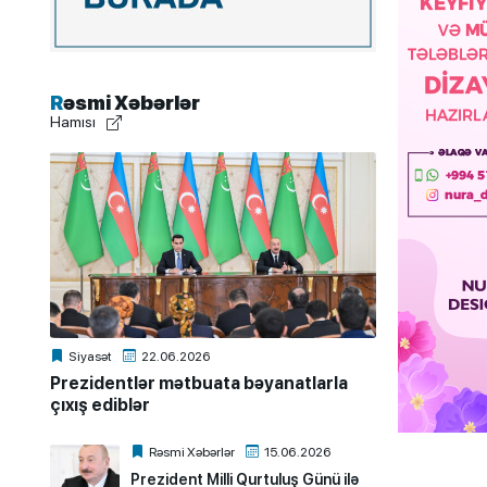
Rəsmi Xəbərlər
Hamısı
Siyasət
22.06.2026
Prezidentlər mətbuata bəyanatlarla
çıxış ediblər
Rəsmi Xəbərlər
15.06.2026
Prezident Milli Qurtuluş Günü ilə