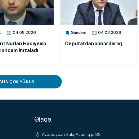
t
04.08.2026
Gündəm
04.08.2026
ne
Xalq.Online
nt Nurlan Hacıyevlə
Deputatdan xəbərdarlıq
ərəncam imzaladı
AHA ÇOX YÜKLƏ
Əlaqə
Azərbaycan Bakı, Azadlıq pr.82