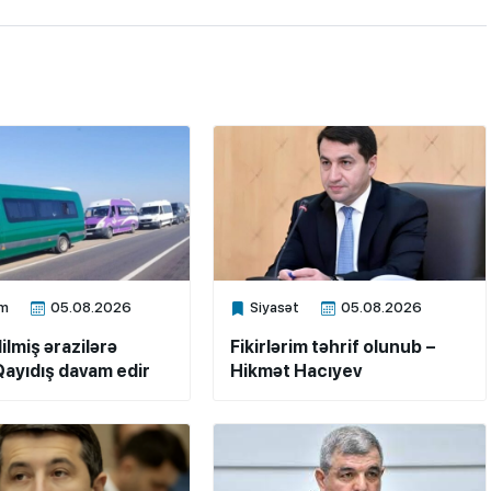
m
05.08.2026
Siyasət
05.08.2026
ne
Xalq.Online
ilmiş ərazilərə
Fikirlərim təhrif olunub –
ayıdış davam edir
Hikmət Hacıyev