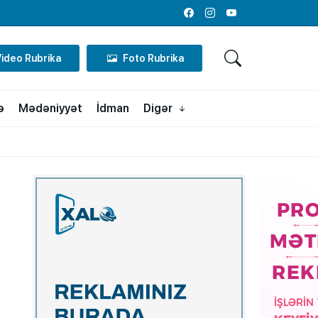
Facebook
Instagram
Youtube
Video Rubrika
Foto Rubrika
ə
Mədəniyyət
İdman
Digər