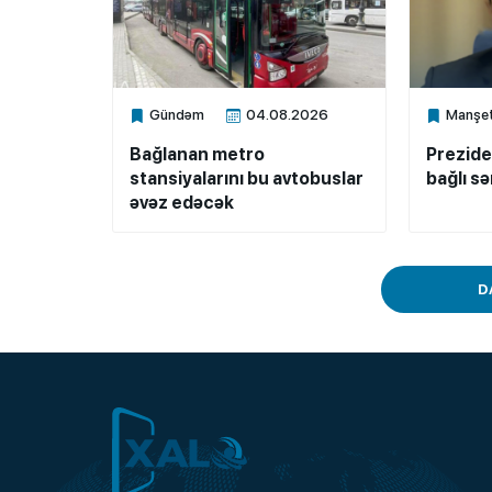
Gündəm
04.08.2026
Manşe
Xalq.Online
Xalq.Onli
Bağlanan metro
Prezide
stansiyalarını bu avtobuslar
bağlı s
əvəz edəcək
D