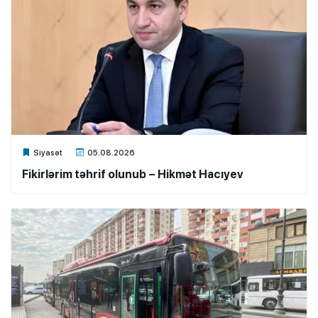
Xalq.Online
Siyasət
05.08.2026
Fikirlərim təhrif olunub – Hikmət Hacıyev