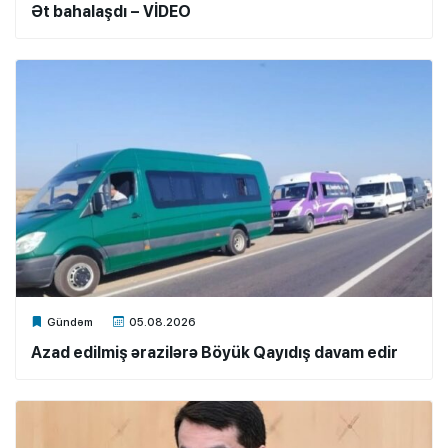
Ət bahalaşdı – VİDEO
Xalq.Online
Gündəm
05.08.2026
Azad edilmiş ərazilərə Böyük Qayıdış davam edir