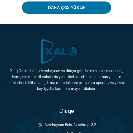
DAHA ÇOX YÜKLƏ
Xalq.Online
Xalq.Online bloqu Azərbaycan və dünya gündəminin əsas xəbərlərini,
həmçinin müxtəlif sahələrdə yenilikləri əks etdirən informasiyaları, o
Onlayn Platforma
cümlədən, təhlil və araşdırma materiallarını oxuculara operativ və yüksək
keyfiyyətlə təqdim etməyə iddialıdır.
Əlaqə
Azərbaycan Bakı, Azadlıq pr.82