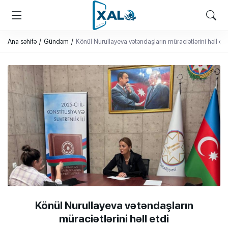
XALQ.ONLINE
ONLAYN PLATFORMA
Ana səhifə
Gündəm
Könül Nurullayeva vətəndaşların müraciətlərini həll etd
Könül Nurullayeva vətəndaşların
müraciətlərini həll etdi