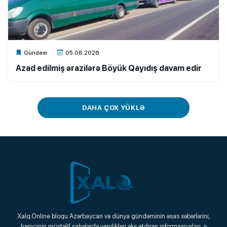
Xalq.Online
Gündəm
05.08.2026
Azad edilmiş ərazilərə Böyük Qayıdış davam edir
DAHA ÇOX YÜKLƏ
Xalq.Online
Xalq.Online bloqu Azərbaycan və dünya gündəminin əsas xəbərlərini,
həmçinin müxtəlif sahələrdə yenilikləri əks etdirən informasiyaları, o