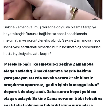
Səkinə Zamanova müştərilərinə dolğu və plazma terapiya
həyata keçirir. Bununla bağlı hətta sosail hesablarında
məlumatlar və görüntülər əks olunub.Səkinə Zamanova necə
lisenziyası, sertifakatı olmadan bütün kosmetoloji prosedurları
hətta inyeksiya həyata keçirir?
kosmetoloq Səkinə Zamanova
Məsələ ilə bağlı
əlaqə saxladıq. Əməkdaşımıza heçdə həkimə
yaraşmayan tərzdə cavab verərək “siz kimsiz
araşdırma aparırsız, gedin işinizlə məşgul olun”
deyərək dəstəyi asdı. Daha sonra həyat yoldaşı
əlaqə saxlayıb Səkinə Zamanovanın tibbi təhsili və
sertifakatı olmasını bildirib lazımi qurumlara