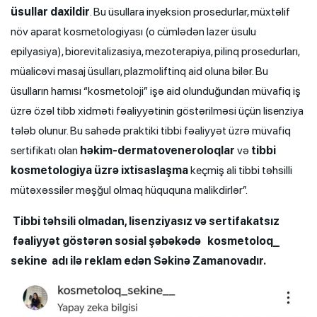
üsullar daxildir
. Bu üsullara inyeksion prosedurlar, müxtəlif
növ aparat kosmetologiyası (o cümlədən lazer üsulu
epilyasiya), biorevitalizasiya, mezoterapiya, pilinq prosedurları,
müalicəvi masaj üsulları, plazmoliftinq aid oluna bilər. Bu
üsulların hamısı “kosmetoloji” işə aid olunduğundan müvafiq iş
üzrə özəl tibb xidməti fəaliyyətinin göstərilməsi üçün lisenziya
tələb olunur. Bu sahədə praktiki tibbi fəaliyyət üzrə müvafiq
sertifikatı olan
həkim-dermatoveneroloqlar
və
tibbi
kosmetologiya üzrə ixtisaslaşma
keçmiş ali tibbi təhsilli
mütəxəssilər məşğul olmaq hüququna malikdirlər”.
Tibbi təhsili olmadan, lisenziyasız və sertifakatsız
fəaliyyət göstərən sosial şəbəkədə kosmetoloq_
sekine
adı ilə reklam edən Səkinə Zamanovadır.