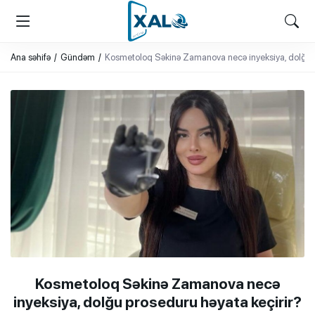
XALQ.ONLINE
ONLAYN PLATFORMA
Ana səhifə
Gündəm
Kosmetoloq Səkinə Zamanova necə inyeksiya, dolğu pr
Kosmetoloq Səkinə Zamanova necə
inyeksiya, dolğu proseduru həyata keçirir?