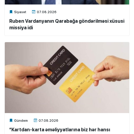
Xalq.Online
Siyasət
07.08.2026
Ruben Vardanyanın Qarabağa göndərilməsi xüsusi
missiya idi
Xalq.Online
Gündəm
07.08.2026
“Kartdan-karta əməliyyatlarına biz hər hansı