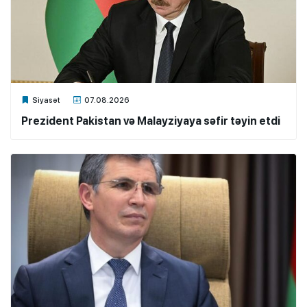
Xalq.Online
Siyasət
07.08.2026
Prezident Pakistan və Malayziyaya səfir təyin etdi