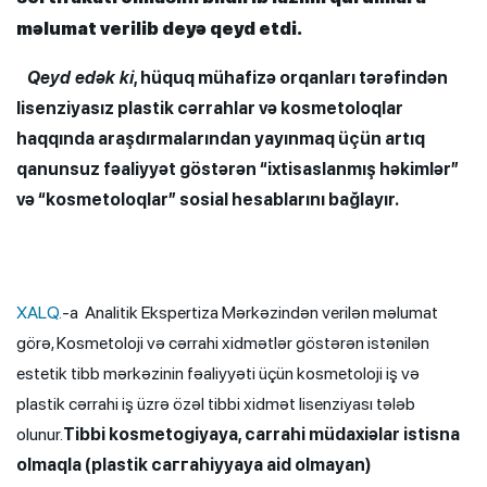
məlumat verilib deyə qeyd etdi.
Qeyd edək ki
, hüquq mühafizə orqanları tərəfindən
lisenziyasız plastik cərrahlar və kosmetoloqlar
haqqında araşdırmalarından yayınmaq üçün artıq
qanunsuz fəaliyyət göstərən “ixtisaslanmış həkimlər”
və “kosmetoloqlar” sosial hesablarını bağlayır.
XALQ.
-a Analitik Ekspertiza Mərkəzindən verilən məlumat
görə, Kosmetoloji və cərrahi xidmətlər göstərən istənilən
estetik tibb mərkəzinin fəaliyyəti üçün kosmetoloji iş və
plastik cərrahi iş üzrə özəl tibbi xidmət lisenziyası tələb
olunur.
Tibbi kosmetogiyaya, саrrаhi müdaxiəlar istisna
olmaqla (plastik саггаhiууауа aid оlmayan)