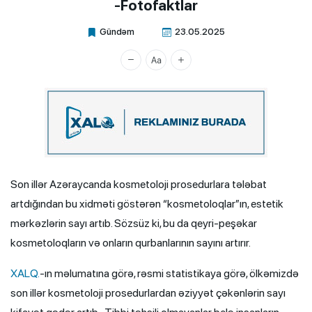
-Fotofaktlar
Gündəm
23.05.2025
Xalq.Online
Son illər Azəraycanda kosmetoloji prosedurlara tələbat
artdığından bu xidməti göstərən “kosmetoloqlar”ın, estetik
mərkəzlərin sayı artıb. Sözsüz ki, bu da qeyri-peşəkar
kosmetoloqların və onların qurbanlarının sayını artırır.
XALQ.
-ın məlumatına görə, rəsmi statistikaya görə, ölkəmizdə
son illər kosmetoloji prosedurlardan əziyyət çəkənlərin sayı