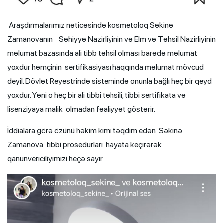
Araşdırmalarımız nəticəsində kosmetoloq Səkinə
Zamanovanın
Səhiyyə Nazirliyinin və Elm və Təhsil Nazirliyinin
məlumat bazasında ali tibb təhsil olması barədə məlumat
yoxdur həmçinin sertifikasiyası haqqında məlumat mövcud
deyil. Dövlət Reyestrində sistemində onunla bağlı heç bir qeyd
yoxdur. Yəni o heç bir ali tibbi təhsili, tibbi sertifikata və
lisenziyaya malik olmadan fəaliyyət göstərir.
İddialara görə özünü həkim kimi təqdim edən Səkinə
Zamanova
tibbi prosedurları həyata keçirərək
qanunvericiliyimizi heçə sayır.