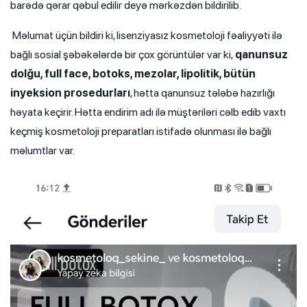
barədə qərar qəbul edilir deyə mərkəzdən bildirilib.
Məlumat üçün bildiri ki, lisenziyasız kosmetoloji fəaliyyəti ilə
bağlı sosial şəbəkələrdə bir çox görüntülər var ki,
qanunsuz
dolğu, full face, botoks, mezolar, lipolitik, bütün
inyeksion prosedurları
, hətta qanunsuz tələbə hazırlığı
həyata keçirir. Hətta endirim adı ilə müştəriləri cəlb edib vaxtı
keçmiş kosmetoloji preparatları istifadə olunması ilə bağlı
məlumtlar var.