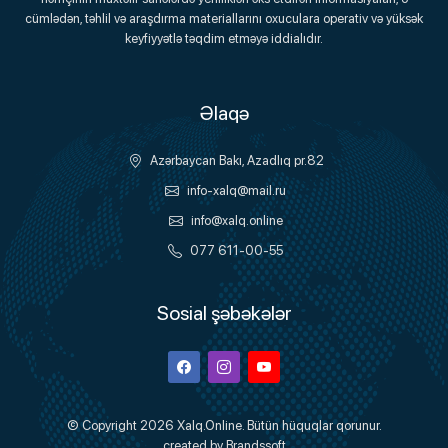
Onlayn Platforma
cümlədən, təhlil və araşdırma materiallarını oxuculara operativ və yüksək
keyfiyyətlə təqdim etməyə iddialıdır.
Əlaqə
Azərbaycan Bakı, Azadlıq pr.82
info-xalq@mail.ru
info@xalq.online
077 611-00-55
Sosial şəbəkələr
Facebook
Instagram
Youtube
© Copyright 2026
Xalq.Online
. Bütün hüquqlar qorunur.
created by
Brandssoft