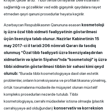
kifayət qədər artıb. Tibbi təhsili olmayanlar belə insanların
sağlamlığı və gözəlliklər vəd edib gigeyinik qaydalara riayət
etmədən qeyri qanuni prosedurlar həyata keçirilir.
Azərbaycan Respublikasının Qanununa əsasən
kosmetoloji
iş üzrə özəl tibb xidməti fəaliyyətinin göstərilməsi
üçün lisenziya tələb olunur.
Nazirlər Kabinetinin 15
may 2017-ci il tarixli 206 nömrəli Qərarı ilə təsdiq
olunmuş “Özəl tibb fəaliyyəti üzrə lisenziyalaşdırılan
xidmətlərin və işlərin Siyahısı”nda “kosmetoloji” iş üzrə
tibbi xidmətin göstərilməsi tibbin bir sahəsi kimi qeyd
olunub:
“Burada tibbi kosmetologiyaya daxil olan estetik
problemlər, onların korreksiyasına və profilaktikasına yönəlmiş,
örtük toxumalarına müdaxilə ilə müşayiət olunan müxtəlif
kompleks prosedurları nəzərdə tutulub. Tibbi
kosmetologiyaya, cərrahi müdaxilələr istisna olmaqla (plastik
cərrahiyyəyə aid olduğundan)
konservativ və korreksion