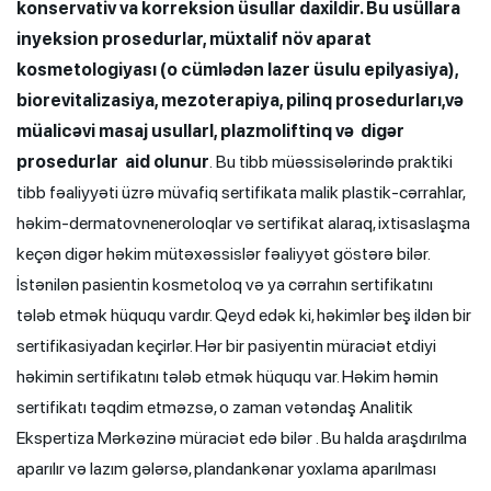
konservativ va korreksion üsullar daxildir. Bu usüllаrа
inyeksion рrоsеdurlаr, müxtalif növ араrаt
kosmetologiyası (о сümlədən lazer üsulu epilyasiya),
biorevitalizasiya, mezoterapiya, pilinq рrоsеdurları,və
müalicəvi masaj usullarl, plazmoliftinq və digər
рrоsеdurlar aid оlunur
. Bu tibb müəssisələrində praktiki
tibb fəaliyyəti üzrə müvafiq sertifikata malik plastik-cərrahlar,
həkim-dermatovneneroloqlar və sertifikat alaraq, ixtisaslaşma
keçən digər həkim mütəxəssislər fəaliyyət göstərə bilər.
İstənilən pasientin kosmetoloq və ya cərrahın sertifikatını
tələb etmək hüququ vardır. Qeyd edək ki, həkimlər beş ildən bir
sertifikasiyadan keçirlər. Hər bir pasiyentin müraciət etdiyi
həkimin sertifikatını tələb etmək hüququ var. Həkim həmin
sertifikatı təqdim etməzsə, o zaman vətəndaş Analitik
Ekspertiza Mərkəzinə müraciət edə bilər . Bu halda araşdırılma
aparılır və lazım gələrsə, plandankənar yoxlama aparılması