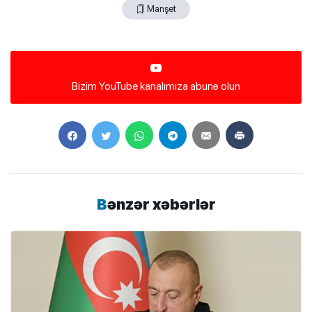
Manşet
Bizim YouTube kanalımıza abunə olun
Bənzər xəbərlər