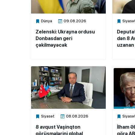
Dünya
09.08.2026
Siyasə
Xalq.Online
Xalq.Onli
Zelenski: Ukrayna ordusu
Deputat
Donbasdan geri
dən 8 A
çəkilməyəcək
uzanan 
Siyasət
08.08.2026
Siyasə
Xalq.Online
Xalq.Onli
8 avqust Vaşinqton
İlham Ə
görüşmələrini qlobal
görə AB