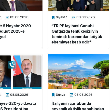
t
09.08.2026
Siyasət
09.08.2026
ne
Xalq.Online
: 8 Noyabr 2020-
“TRIPP layihəsi Cənubi
vqust 2025-ə
Qafqazda təhlükəsizliyin
yol
təminatı baxımından böyük
əhəmiyyət kəsb edir”
t
08.08.2026
Dünya
08.08.2026
ne
Xalq.Online
liyev G20-yə dəvətə
İtaliyanın cənubunda
Ş Prezidentinə
seysmik aktivlik səbəbindən