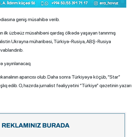
mediasına geniş müsahibə verib.
çün ilk üzbəüz müsahibəni qardaş ölkədə yaşayan tanınmış
rnalistin Ukrayna müharibəsi, Türkiyə-Rusiya, ABŞ-Rusiya
vablandırıb.
ə yayınlanacaq.
nalının aparıcısı olub. Daha sonra Türkiyəyə köçüb, “Star”
ıq edib. O, hazırda jurnalist fəaliyyətini “Türkiye” qəzetinin yazarı