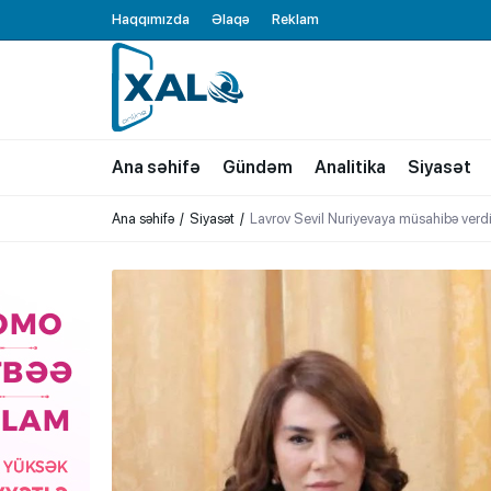
Haqqımızda
Əlaqə
Reklam
XALQ.ONLINE
ONLAYN PLATFORMA
Ana səhifə
Gündəm
Analitika
Siyasət
Ana səhifə
Siyasət
Lavrov Sevil Nuriyevaya müsahibə verd