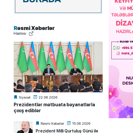
Rəsmi Xəbərlər
Hamısı
Siyasət
22.06.2026
Prezidentlər mətbuata bəyanatlarla
çıxış ediblər
Rəsmi Xəbərlər
15.06.2026
Prezident Milli Qurtuluş Günü ilə