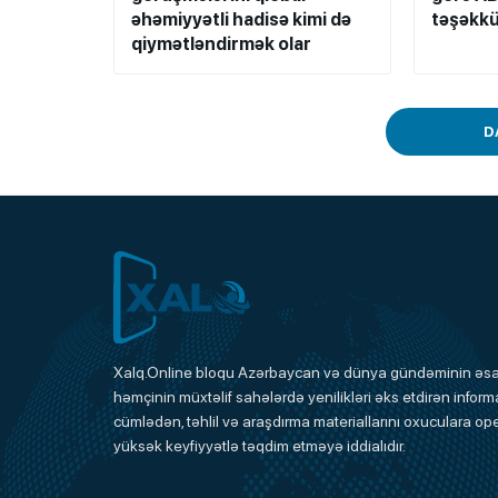
əhəmiyyətli hadisə kimi də
təşəkkü
qiymətləndirmək olar
D
Xalq.Online
Xalq.Online bloqu Azərbaycan və dünya gündəminin əsas
həmçinin müxtəlif sahələrdə yenilikləri əks etdirən informa
Onlayn Platforma
cümlədən, təhlil və araşdırma materiallarını oxuculara ope
yüksək keyfiyyətlə təqdim etməyə iddialıdır.