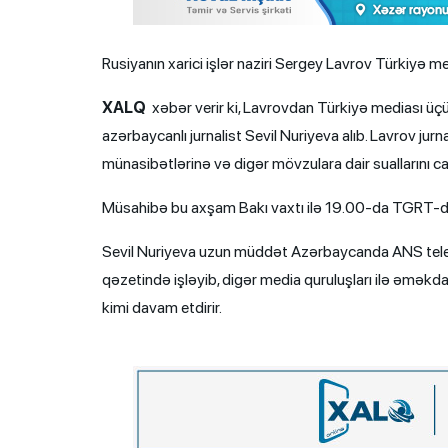
Rusiyanın xarici işlər naziri Sergey Lavrov Türkiyə 
XALQ
xəbər verir ki, Lavrovdan Türkiyə mediası ü
azərbaycanlı jurnalist Sevil Nuriyeva alıb. Lavrov ju
münasibətlərinə və digər mövzulara dair suallarını ca
Müsahibə bu axşam Bakı vaxtı ilə 19.00-da TGRT-d
Sevil Nuriyeva uzun müddət Azərbaycanda ANS teleka
qəzetində işləyib, digər media quruluşları ilə əməkdaşl
kimi davam etdirir.