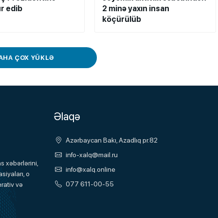
r edib
2 minə yaxın insan
köçürülüb
AHA ÇOX YÜKLƏ
Əlaqə
Azərbaycan Bakı, Azadlıq pr.82
info-xalq@mail.ru
 xəbərlərini,
info@xalq.online
siyaları, o
077 611-00-55
rativ və