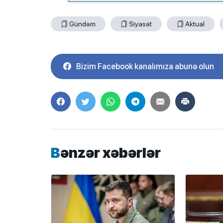
Gündəm
Siyasət
Aktual
Bizim Facebook kanalımıza abunə olun
Bənzər xəbərlər