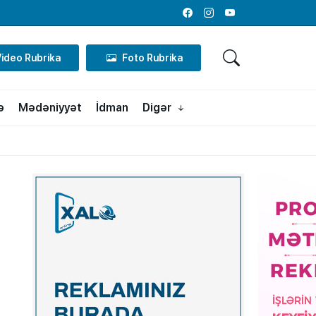
Facebook
Instagram
Youtube
Video Rubrika
Foto Rubrika
ə
Mədəniyyət
İdman
Digər