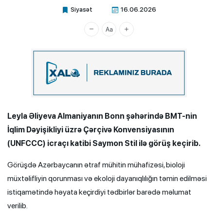
Siyasət
16.06.2026
Xalq.Online
Leyla Əliyeva Almaniyanın Bonn şəhərində BMT-nin
İqlim Dəyişikliyi üzrə Çərçivə Konvensiyasının
(UNFCCC) icraçı katibi Saymon Stil ilə görüş keçirib.
Görüşdə Azərbaycanın ətraf mühitin mühafizəsi, bioloji
müxtəlifliyin qorunması və ekoloji dayanıqlılığın təmin edilməsi
istiqamətində həyata keçirdiyi tədbirlər barədə məlumat
verilib.