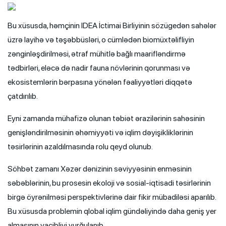
Bu xüsusda, həmçinin IDEA İctimai Birliyinin sözügedən sahələr
üzrə layihə və təşəbbüsləri, o cümlədən biomüxtəlifliyin
zənginləşdirilməsi, ətraf mühitlə bağlı maarifləndirmə
tədbirləri, eləcə də nadir fauna növlərinin qorunması və
ekosistemlərin bərpasına yönələn fəaliyyətləri diqqətə
çatdırılıb.
Eyni zamanda mühafizə olunan təbiət ərazilərinin sahəsinin
genişləndirilməsinin əhəmiyyəti və iqlim dəyişikliklərinin
təsirlərinin azaldılmasında rolu qeyd olunub.
Söhbət zamanı Xəzər dənizinin səviyyəsinin enməsinin
səbəblərinin, bu prosesin ekoloji və sosial-iqtisadi təsirlərinin
birgə öyrənilməsi perspektivlərinə dair fikir mübadiləsi aparılıb.
Bu xüsusda problemin qlobal iqlim gündəliyində daha geniş yer
almasının vacibliyi vurğulanıb.