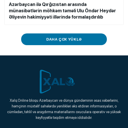
Azərbaycan ilə Qırğızıstan arasında
münasibətlərin möhkəm təməli Ulu Öndər Heydər
Əliyevin hakimiyyəti illərində formalaşdırılıb
DAHA ÇOX YÜKLƏ
Xalq.Online
Xalq.Online bloqu Azərbaycan və dünya gündəminin əsas xəbərlərini,
həmçinin müxtəlif sahələrdə yenilikləri əks etdirən informasiyaları, o
Onlayn Platforma
cümlədən, təhlil və araşdırma materiallarını oxuculara operativ və yüksək
keyfiyyətlə təqdim etməyə iddialıdır.