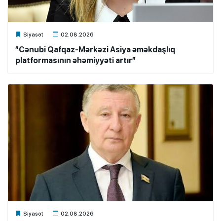
Xalq.Online
Siyasət
02.08.2026
”Cənubi Qafqaz-Mərkəzi Asiya əməkdaşlıq
platformasının əhəmiyyəti artır”
Xalq.Online
Siyasət
02.08.2026