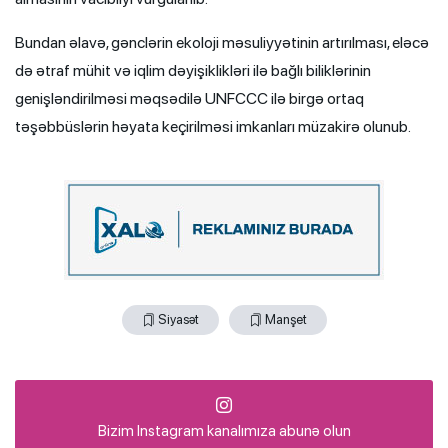
Bundan əlavə, gənclərin ekoloji məsuliyyətinin artırılması, eləcə
də ətraf mühit və iqlim dəyişiklikləri ilə bağlı biliklərinin
genişləndirilməsi məqsədilə UNFCCC ilə birgə ortaq
təşəbbüslərin həyata keçirilməsi imkanları müzakirə olunub.
Siyasət
Manşet
Bizim Instagram kanalımıza abunə olun