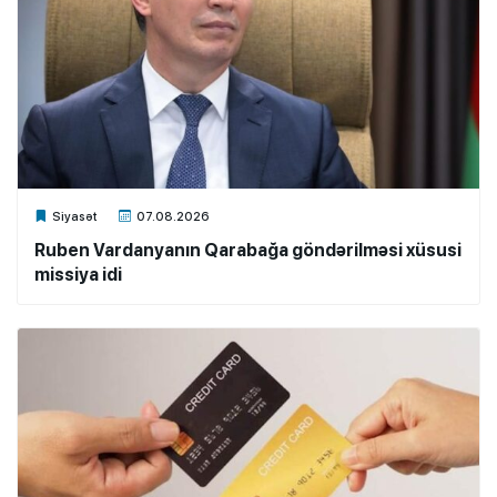
Xalq.Online
Siyasət
07.08.2026
Ruben Vardanyanın Qarabağa göndərilməsi xüsusi
missiya idi