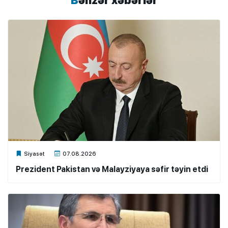
Bənzər xəbərlər
Xalq.Online
Siyasət
07.08.2026
Prezident Pakistan və Malayziyaya səfir təyin etdi