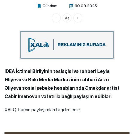
Gündəm
30.09.2025
Xalq.Online
IDEA İctimai Birliyinin təsisçisi və rəhbəri Leyla
Əliyeva və Bakı Media Mərkəzinin rəhbəri Arzu
Əliyeva sosial şəbəkə hesablarında Əməkdar artist
Cabir İmanovun vəfatı ilə bağlı paylaşım ediblər.
XALQ həmin paylaşımları təqdim edir: