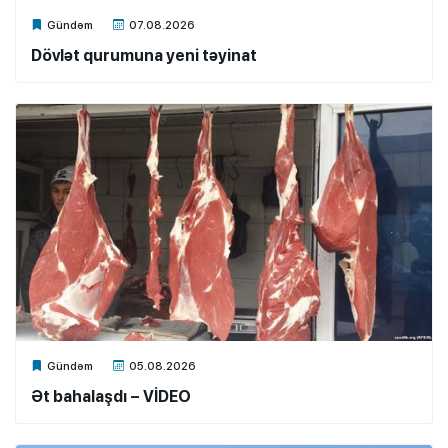
Xalq.Online
Gündəm
07.08.2026
Dövlət qurumuna yeni təyinat
Xalq.Online
Gündəm
05.08.2026
Ət bahalaşdı – VİDEO