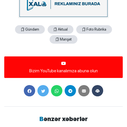
Gündəm
Aktual
Foto Rubrika
Manşet
Bizim YouTube kanalımıza abunə olun
Bənzər xəbərlər