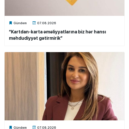
Xalq.Online
Gündəm
07.08.2026
“Kartdan-karta əməliyyatlarına biz hər hansı
məhdudiyyət gətirmirik”
Xalq.Online
Gündəm
07.08.2026