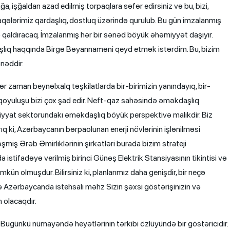
a, işğaldan azad edilmiş torpaqlara səfər edirsiniz və bu, bizi,
qələrimiz qardaşlıq, dostluq üzərində qurulub. Bu gün imzalanmış
ə qaldıracaq. İmzalanmış hər bir sənəd böyük əhəmiyyət daşıyır.
daşlıq haqqında Birgə Bəyannaməni qeyd etmək istərdim. Bu, bizim
ənəddir.
 hər zaman beynəlxalq təşkilatlarda bir-birimizin yanındayıq, bir-
yə qoyuluşu bizi çox şad edir. Neft-qaz sahəsində əməkdaşlıq
liyyat sektorundakı əməkdaşlıq böyük perspektivə malikdir. Biz
ıq ki, Azərbaycanın bərpaolunan enerji növlərinin işlənilməsi
miş Ərəb Əmirliklərinin şirkətləri burada bizim strateji
istifadəyə verilmiş birinci Günəş Elektrik Stansiyasının tikintisi və
kün olmuşdur. Bilirsiniz ki, planlarımız daha genişdir, bir neçə
 Azərbaycanda istehsalı məhz Sizin şəxsi göstərişinizin və
 olacaqdır.
k. Bugünkü nümayəndə heyətlərinin tərkibi özlüyündə bir göstəricidir.