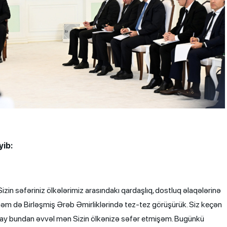
yib:
in səfəriniz ölkələrimiz arasındakı qardaşlıq, dostluq əlaqələrinə
həm də Birləşmiş Ərəb Əmirliklərində tez-tez görüşürük. Siz keçən
eçə ay bundan əvvəl mən Sizin ölkənizə səfər etmişəm. Bugünkü