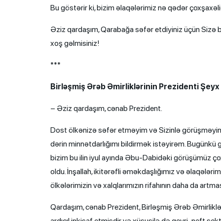
Bu göstərir ki, bizim əlaqələrimiz nə qədər çoxşaxəli
Əziz qardaşım, Qarabağa səfər etdiyiniz üçün Sizə
xoş gəlmisiniz!
***
Birləşmiş Ərəb Əmirliklərinin Prezidenti Şey
– Əziz qardaşım, cənab Prezident.
Dost ölkənizə səfər etməyim və Sizinlə görüşməyim
dərin minnətdarlığımı bildirmək istəyirəm. Bugünkü
bizim bu ilin iyul ayında Əbu-Dabidəki görüşümüz çox
oldu. İnşallah, ikitərəfli əməkdaşlığımız və əlaqələ
ölkələrimizin və xalqlarımızın rifahının daha da art
Qardaşım, cənab Prezident, Birləşmiş Ərəb Əmirliklər
ardıcıl inkişaf etmişdir və xüsusilə də qeyri-neft s