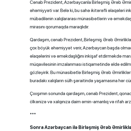
Cənab Prezident, Azərbaycanla Birləşmiş Ərəb Əmir
əhəmiyyəti var. Belə ki, bu sahə ikitərəfli əlaqələri 
mübadilənin xalqlararası münasibətlərin və əməkdaş
mirasını qorumaqda maraqlıdır.
Qardaşım, cənab Prezident, Birləşmiş Ərəb Əmirlikl
çox böyük əhəmiyyət verir, Azərbaycan başda olmaqla
əlaqələrini və əməkdaşlığını inkişaf etdirməkdə mar
müqaviləsinin imzalanması istiqamətində əldə edilmiş
gözləyirik. Bu münasibətlə Birləşmiş Ərəb Əmirliklər
buradakı xalqların sülh şəraitində yaşamasına hər cü
Çıxışımın sonunda qardaşım, cənab Prezident, qonaqp
ölkənizə və xalqınıza daim əmin-amanlıq və rifah arz
***
Sonra Azərbaycan ilə Birləşmiş Ərəb Əmirlikl