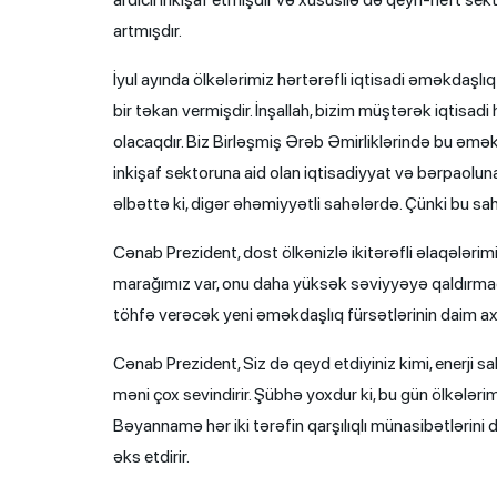
artmışdır.
İyul ayında ölkələrimiz hərtərəfli iqtisadi əməkdaşlı
bir təkan vermişdir. İnşallah, bizim müştərək iqtisa
olacaqdır. Biz Birləşmiş Ərəb Əmirliklərində bu əm
inkişaf sektoruna aid olan iqtisadiyyat və bərpaolun
əlbəttə ki, digər əhəmiyyətli sahələrdə. Çünki bu sa
Cənab Prezident, dost ölkənizlə ikitərəfli əlaqələr
marağımız var, onu daha yüksək səviyyəyə qaldırmağı 
töhfə verəcək yeni əməkdaşlıq fürsətlərinin daim ax
Cənab Prezident, Siz də qeyd etdiyiniz kimi, enerji 
məni çox sevindirir. Şübhə yoxdur ki, bu gün ölkələrim
Bəyannamə hər iki tərəfin qarşılıqlı münasibətlərini
əks etdirir.