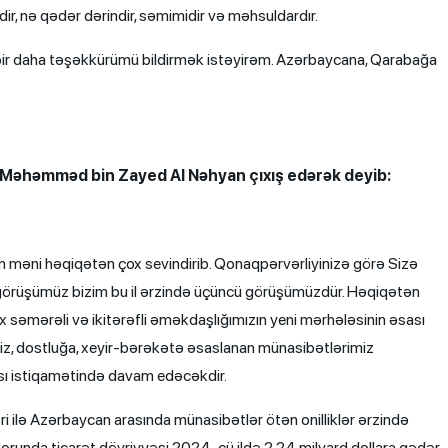
dir, nə qədər dərindir, səmimidir və məhsuldardır.
 bir daha təşəkkürümü bildirmək istəyirəm. Azərbaycana, Qarabağa
x Məhəmməd bin Zayed Al Nəhyan çıxış edərək deyib:
 məni həqiqətən çox sevindirib. Qonaqpərvərliyinizə görə Sizə
 görüşümüz bizim bu il ərzində üçüncü görüşümüzdür. Həqiqətən
 səmərəli və ikitərəfli əməkdaşlığımızın yeni mərhələsinin əsası
rimiz, dostluğa, xeyir-bərəkətə əsaslanan münasibətlərimiz
ması istiqamətində davam edəcəkdir.
i ilə Azərbaycan arasında münasibətlər ötən onilliklər ərzində
ektorunda ticarət dövriyyəsi 2024-cü ildə 2,24 milyard dollara qədər