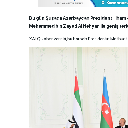
Bu gün Şuşada Azərbaycan Prezidenti İlham Əl
Məhəmməd bin Zayed Al Nəhyan ilə geniş tərk
XALQ xəbər verir ki, bu barədə Prezidentin Mətbuat