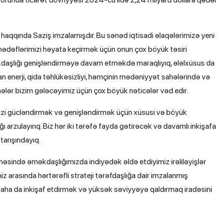
q haqqında Saziş imzalamışdır. Bu sənəd iqtisadi əlaqələrimizə yeni
di hədəflərimizi həyata keçirmək üçün onun çox böyük təsiri
əkdaşlığı genişləndirməyə davam etməkdə maraqlıyıq, ələlxüsus da
an enerji, qida təhlükəsizliyi, həmçinin mədəniyyət sahələrində və
hələr bizim gələcəyimiz üçün çox böyük nəticələr vəd edir.
imizi gücləndirmək və genişləndirmək üçün xüsusi və böyük
arzulayırıq. Biz hər iki tərəfə fayda gətirəcək və davamlı inkişafa
tarışındayıq.
sahəsində əməkdaşlığımızda indiyədək əldə etdiyimiz irəliləyişlər
iz arasında hərtərəfli strateji tərəfdaşlığa dair imzalanmış
 daha da inkişaf etdirmək və yüksək səviyyəyə qaldırmaq iradəsini