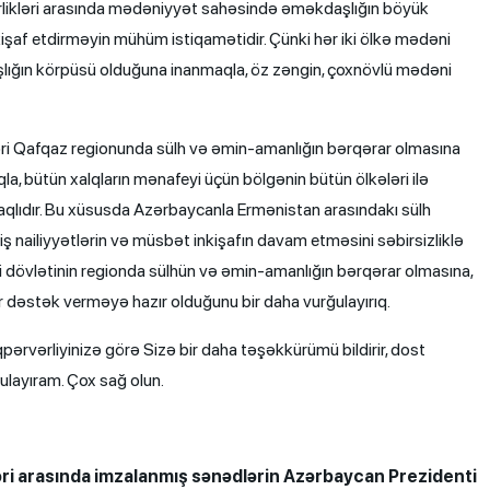
likləri arasında mədəniyyət sahəsində əməkdaşlığın böyük
inkişaf etdirməyin mühüm istiqamətidir. Çünki hər iki ölkə mədəni
lığın körpüsü olduğuna inanmaqla, öz zəngin, çoxnövlü mədəni
əri Qafqaz regionunda sülh və əmin-amanlığın bərqərar olmasına
, bütün xalqların mənafeyi üçün bölgənin bütün ölkələri ilə
aqlıdır. Bu xüsusda Azərbaycanla Ermənistan arasındakı sülh
 nailiyyətlərin və müsbət inkişafın davam etməsini səbirsizliklə
i dövlətinin regionda sülhün və əmin-amanlığın bərqərar olmasına,
r dəstək verməyə hazır olduğunu bir daha vurğulayırıq.
ərvərliyinizə görə Sizə bir daha təşəkkürümü bildirir, dost
ulayıram. Çox sağ olun.
əri arasında imzalanmış sənədlərin Azərbaycan Prezidenti