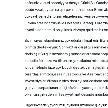
səfəriniz xüsusi əhəmiyyət daşıyır. Çünki Siz Qarabağ
bütün Azərbaycan xalqını çox məmnun edir. Bizim əla
çoxsaylı sənədlər bizim əlaqələrimizi yeni səviyyəy
Onların arasında xüsusilə Hərtərəfli Strateji Tərəf
siyasi əlaqələrimizi ən yüksək zirvəyə qaldıran bir s
Bizim siyasi əlaqələrimiz çox uğurla inkişaf edir. Biz
birimizi dəstəkləyirik. Son vaxtlar qarşılıqlı sərma
dərinləşir. Bu gün imzalanmış sənədlər arasında nəq
xüsusilə ölkənizə və ölkənizin şirkətlərinə minnətdar
istiqamətində bizə çox böyük dəstək vermişlər. Birləş
tərəfdaşlarımızdır, əsas investordur və Azərbaycanda 
investisiyaları ölkənizin bizə dəstəyi nəticəsində müm
giqavat bərpaolunan enerji növünün yaxın gələcəkdə
ölkənizin şirkətlərinin fəaliyyəti nəticəsində mümkün
Digər investisiyayönümlü layihələr üzərində işləyiri