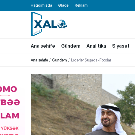
Haqqımızda
Əlaqə
Reklam
XALQ.ONLINE
ONLAYN PLATFORMA
Ana səhifə
Gündəm
Analitika
Siyasət
Ana səhifə
Gündəm
Liderlər Şuşada-Fotolar