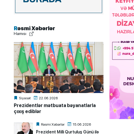
Rəsmi Xəbərlər
Hamısı
Siyasət
22.06.2026
Prezidentlər mətbuata bəyanatlarla
çıxış ediblər
Rəsmi Xəbərlər
15.06.2026
Prezident Milli Qurtuluş Günü ilə