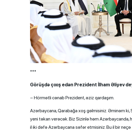
***
Görüşdə çıxış edən Prezident İlham Əliyev de
– Hörmətli cənab Prezident, əziz qardaşım.
Azərbaycana, Qarabağa xoş gəlmisiniz. Əminəm ki, Siz
yeni təkan verəcək. Biz Sizinlə həm Azərbaycanda, 
il iki dəfə Azərbaycana səfər etmisiniz. Bu il bir n