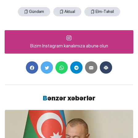
Gündəm
Aktual
Elm-Təhsil
Bizim Instagram kanalımıza abunə olun
Bənzər xəbərlər