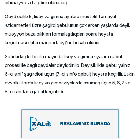
ictimaiyyətə təqdim olunacaq.
Qeyd edilib ki, lisey və gimnaziyalara müxtəlif təmayül
istiqamətləri üzrə şagird qəbulunun çox erkən yaşlarda deyil,
müəyyən baza bilikləri formalaşdıqdan sonra həyata
keçirilməsi daha məqsədəuyğun hesab olunur.
Xatırladaq ki, bu ilin mayında lisey və gimnaziyalara qəbul
prosesi ilə bağlı qaydalar dəyişdirilib. Dəyişikliklə qəbul yalnız
6-cı sinif şagirdləri üçün (7-ci sinfə qəbul) həyata keçirilir. Lakin
əvvəlki illərdə lisey və gimnaziyalarda oxumaq üçün 5, 6, 7 və
8-ci siniflərə qəbul keçirilirdi.