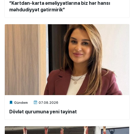
“Kartdan-karta əməliyyatlarına biz hər hansı
məhdudiyyət gətirmirik”
Xalq.Online
Gündəm
07.08.2026
Dövlət qurumuna yeni təyinat