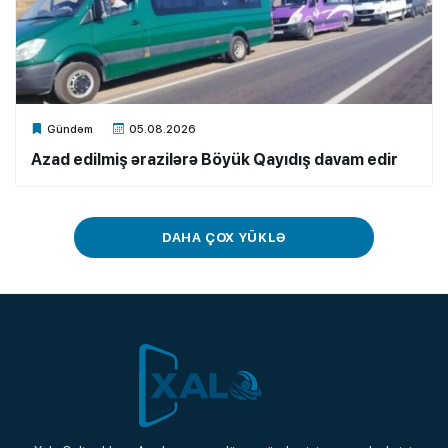
Xalq.Online
Gündəm
05.08.2026
Azad edilmiş ərazilərə Böyük Qayıdış davam edir
DAHA ÇOX YÜKLƏ
Xalq.Online