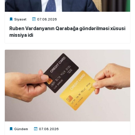
Xalq.Online
Siyasət
07.08.2026
Ruben Vardanyanın Qarabağa göndərilməsi xüsusi
missiya idi
Xalq.Online
Gündəm
07.08.2026