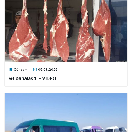
Xalq.Online
Gündəm
05.08.2026
Ət bahalaşdı – VİDEO