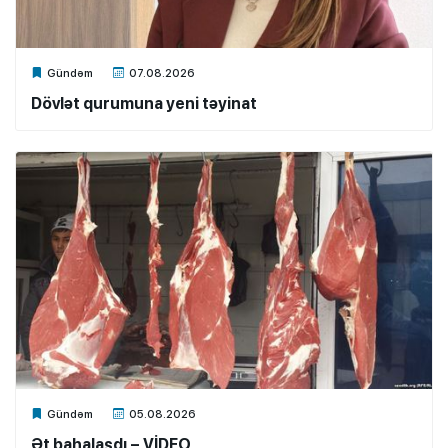
Xalq.Online
Gündəm
07.08.2026
Dövlət qurumuna yeni təyinat
Xalq.Online
Gündəm
05.08.2026
Ət bahalaşdı – VİDEO