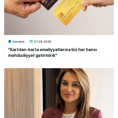
Xalq.Online
Gündəm
07.08.2026
“Kartdan-karta əməliyyatlarına biz hər hansı
məhdudiyyət gətirmirik”