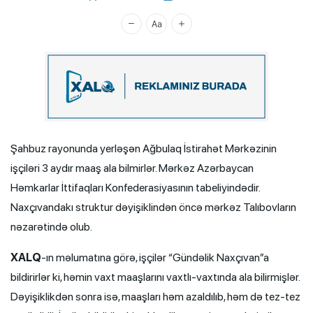
Xalq.Online
Şahbuz rayonunda yerləşən Ağbulaq İstirahət Mərkəzinin
işçiləri 3 aydır maaş ala bilmirlər. Mərkəz Azərbaycan
Həmkarlar İttifaqları Konfederasiyasının tabeliyindədir.
Naxçıvandakı struktur dəyişiklindən öncə mərkəz Talıbovların
nəzarətində olub.
XALQ
-ın məlumatına görə, işçilər “Gündəlik Naxçıvan”a
bildirirlər ki, həmin vaxt maaşlarını vaxtlı-vaxtında ala bilirmişlər.
Dəyişiklikdən sonra isə, maaşları həm azaldılıb, həm də tez-tez