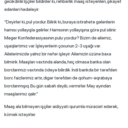
gecikdirilir.İşçilər bildirilər ki, rəhbərlik maaş istəyənləri, şikayət
edənləri hədələyir:
“Deyirlər ki, pul yoxdur. Bilirik ki, buraya istirahətə gələnlərin
hamısı yollayışla gəlirlər. Hamısının yollayışına görə pul silinir.
Məgər Konfederasiyasının pulu yoxdur? Bizim də ailəmiz,
uşaqlartımız var. İşləyənlərin çoxunun 2-3 uşağı var.
Ailələrimizdə yalnız bir nəfər işləyir. Ailəmizin üzünə baxa
bilmirik. Maaşları vaxtında alanda, heç olmasa banka olan
borclarımızı vaxtında ödəyə bilirdik. İndi bankda bir tərəfdən
borc faizlərimiz artır, digər tərəfdən də qohum-əqrabaya
borclanmışıq. Bu gün sabah deyib, vermirlər. May ayından
maaşlarımız qalır.”
Maaş ala bilməyən işçilər aidiyyatı qurumla müraciət edərək,
kömək istəyirlər.