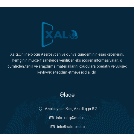
Xalq.Online
Xalq.Online bloqu Azərbaycan və dünya gündəminin əsas xəbərlərini,
həmçinin müxtəlif sahələrdə yenilikləri əks etdirən informasiyaları, o
Onlayn Platforma
cümlədən, təhlil və araşdırma materiallarını oxuculara operativ və yüksək
keyfiyyətlə təqdim etməyə iddialıdır.
Əlaqə
Azərbaycan Bakı, Azadlıq pr.82
info-xalq@mail.ru
info@xalq.online