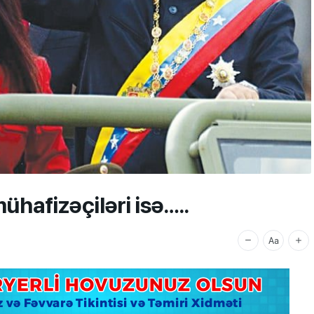
hafizəçiləri isə…..