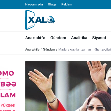
Haqqımızda
Əlaqə
Reklam
XALQ.ONLINE
ONLAYN PLATFORMA
Ana səhifə
Gündəm
Analitika
Siyasət
Ana səhifə
Gündəm
Madura qaçılan zaman mühafizəçiləri 