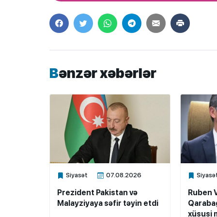
Bənzər xəbərlər
Siyasət
07.08.2026
Siyasə
Xalq.Online
Xalq.Onli
Prezident Pakistan və
Ruben 
Malayziyaya səfir təyin etdi
Qarabağ
xüsusi m