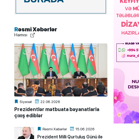
Rəsmi Xəbərlər
Hamısı
Siyasət
22.06.2026
Prezidentlər mətbuata bəyanatlarla
çıxış ediblər
Rəsmi Xəbərlər
15.06.2026
Prezident Milli Qurtuluş Günü ilə