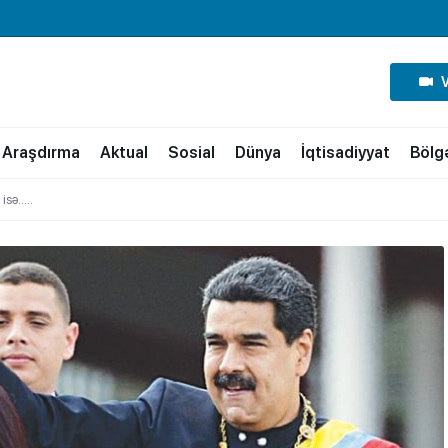
Araşdırma
Aktual
Sosial
Dünya
İqtisadiyyat
Bölg
isə…..