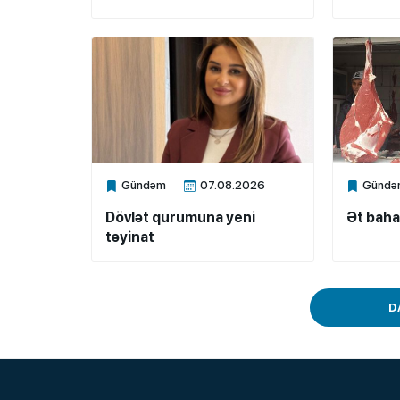
Gündəm
07.08.2026
Gündə
Xalq.Online
Xalq.Onli
Dövlət qurumuna yeni
Ət baha
təyinat
D