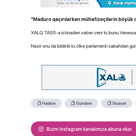
“Maduro qaçırılarkən mühafizəçilərin böyük qis
XALQ TASS-a istinadən xəbər verir ki, bunu Venesuel
Nazir onu da bildirib ki, ölkə parlamenti sabahdan g
Hadise
Gündəm
Siyasət
Bizim Instagram kanalımıza abunə olun