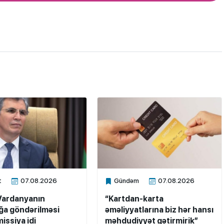
t
07.08.2026
Gündəm
07.08.2026
ne
Xalq.Online
Vardanyanın
“Kartdan-karta
a göndərilməsi
əməliyyatlarına biz hər hansı
issiya idi
məhdudiyyət gətirmirik”