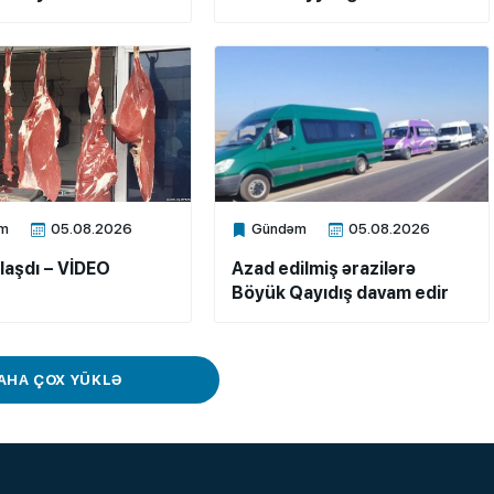
m
05.08.2026
Gündəm
05.08.2026
ne
Xalq.Online
laşdı – VİDEO
Azad edilmiş ərazilərə
Böyük Qayıdış davam edir
AHA ÇOX YÜKLƏ