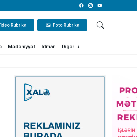
Facebook
Instagram
Youtube
Video Rubrika
Foto Rubrika
ə
Mədəniyyət
İdman
Digər