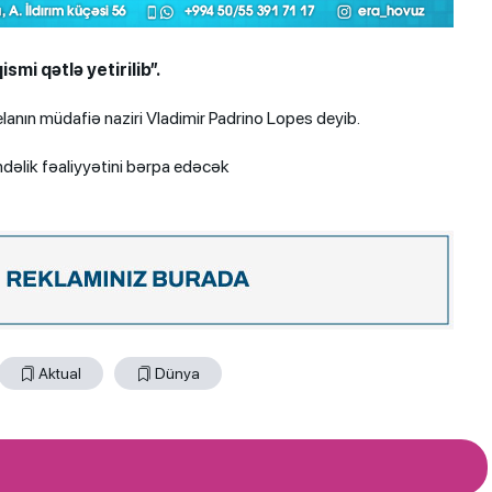
mi qətlə yetirilib”.
anın müdafiə naziri Vladimir Padrino Lopes deyib.
ündəlik fəaliyyətini bərpa edəcək
Aktual
Dünya