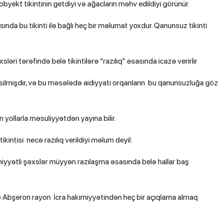
ekt tikintinin getdiyi və ağacların məhv edildiyi görünür.
da bu tikinti ilə bağlı heç bir məlumat yoxdur. Qanunsuz tikinti
xsləri tərəfində belə tikintilərə “razılıq” əsasında icazə verirlir
kəsilmişdir, və bu məsələdə aidiyyatı orqanların bu qanunsuzluğa göz
 yollarla məsuliyyətdən yayına bilir.
intisi necə razılıq verildiyi məlum deyil.
hiyyətli şəxslər müyyən razılaşma əsasında belə hallar baş
Abşeron rayon İcra hakimiyyətindən heç bir açıqlama almaq