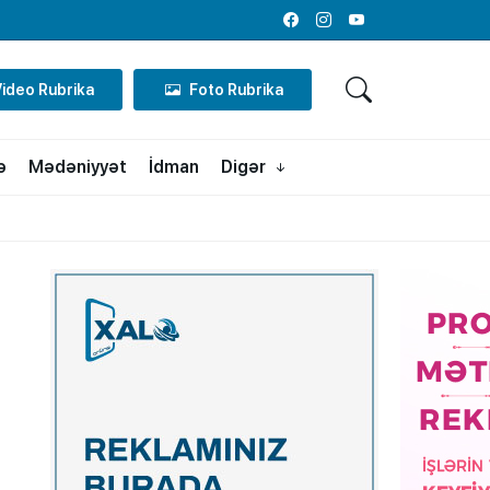
Facebook
Instagram
Youtube
Video Rubrika
Foto Rubrika
ə
Mədəniyyət
İdman
Digər