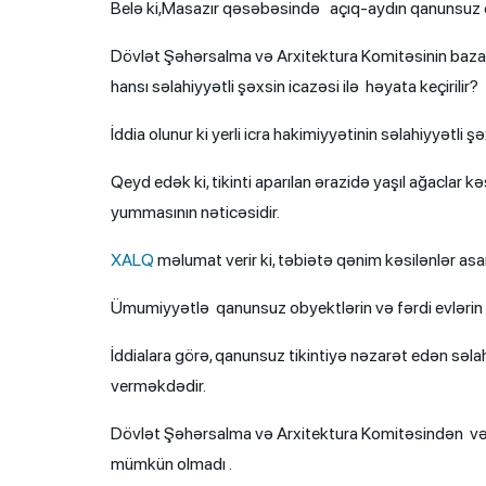
Belə ki,Masazır qəsəbəsində açıq-aydın qanunsuz oby
Dövlət Şəhərsalma və Arxitektura Komitəsinin bazasın
hansı səlahiyyətli şəxsin icazəsi ilə həyata keçirilir?
İddia olunur ki yerli icra hakimiyyətinin səlahiyyətli şə
Qeyd edək ki, tikinti aparılan ərazidə yaşıl ağaclar 
yummasının nəticəsidir.
XALQ
məlumat verir ki, təbiətə qənim kəsilənlər asan
Ümumiyyətlə qanunsuz obyektlərin və fərdi evlərin tik
İddialara görə, qanunsuz tikintiyə nəzarət edən səla
verməkdədir.
Dövlət Şəhərsalma və Arxitektura Komitəsindən və 
mümkün olmadı .