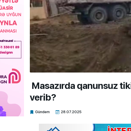
Masazırda qanunsuz tik
verib?
Gündəm
28.07.2025
Xalq.Online