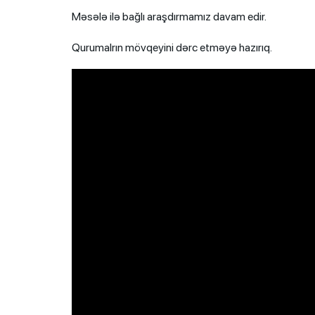
Məsələ ilə bağlı araşdırmamız davam edir.
Qurumalrın mövqeyini dərc etməyə hazırıq.
Video
Player