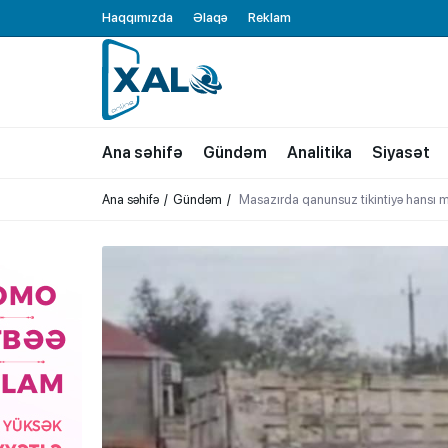
Haqqımızda
Əlaqə
Reklam
XALQ.ONLINE
ONLAYN PLATFORMA
Ana səhifə
Gündəm
Analitika
Siyasət
Ana səhifə
Gündəm
Masazırda qanunsuz tikintiyə hansı m