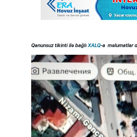
Q
anunsuz tikinti ilə bağlı
XALQ
-a məlumatlar d