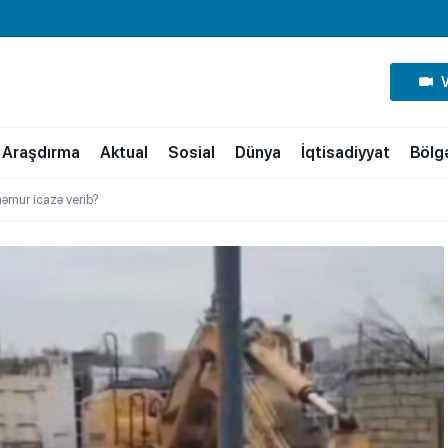
Araşdırma
Aktual
Sosial
Dünya
İqtisadiyyat
Bölg
əmur icazə verib?