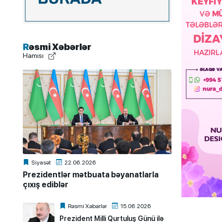
Rəsmi Xəbərlər
Hamısı
Siyasət
22.06.2026
Prezidentlər mətbuata bəyanatlarla
çıxış ediblər
Rəsmi Xəbərlər
15.06.2026
Prezident Milli Qurtuluş Günü ilə