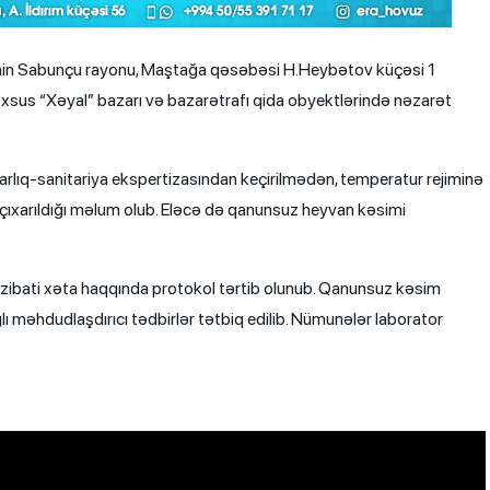
rinin Sabunçu rayonu, Maştağa qəsəbəsi H.Heybətov küçəsi 1
əxsus “Xəyal” bazarı və bazarətrafı qida obyektlərində nəzarət
rlıq-sanitariya ekspertizasından keçirilmədən, temperatur rejiminə
 çıxarıldığı məlum olub. Eləcə də qanunsuz heyvan kəsimi
 inzibati xəta haqqında protokol tərtib olunub. Qanunsuz kəsim
lı məhdudlaşdırıcı tədbirlər tətbiq edilib. Nümunələr laborator