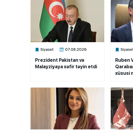
Siyasət
07.08.2026
Siyasə
Xalq.Online
Xalq.Onli
Prezident Pakistan və
Ruben 
Malayziyaya səfir təyin etdi
Qarabağ
xüsusi m