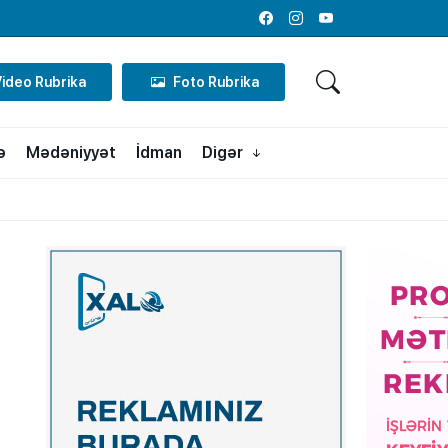
Facebook
Instagram
Youtube
Video Rubrika
Foto Rubrika
ə
Mədəniyyət
İdman
Digər