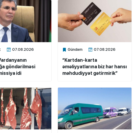
t
07.08.2026
Gündəm
07.08.2026
ne
Xalq.Online
Vardanyanın
“Kartdan-karta
a göndərilməsi
əməliyyatlarına biz hər hansı
issiya idi
məhdudiyyət gətirmirik”