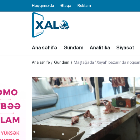
Haqqımızda
Əlaqə
Reklam
XALQ.ONLINE
ONLAYN PLATFORMA
Ana səhifə
Gündəm
Analitika
Siyasət
Ana səhifə
Gündəm
Maştağada “Xəyal” bazarında nöqsanl