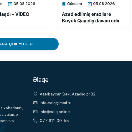
m
05.08.2026
Gündəm
05.08.2026
ne
Xalq.Online
laşdı – VİDEO
Azad edilmiş ərazilərə
Böyük Qayıdış davam edir
AHA ÇOX YÜKLƏ
Əlaqə
Azərbaycan Bakı, Azadlıq pr.82
info-xalq@mail.ru
 xəbərlərini,
info@xalq.online
siyaları, o
077 611-00-55
rativ və