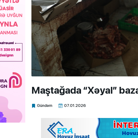
Maştağada “Xəyal” baza
Gündəm
07.01.2026
Xalq.Online