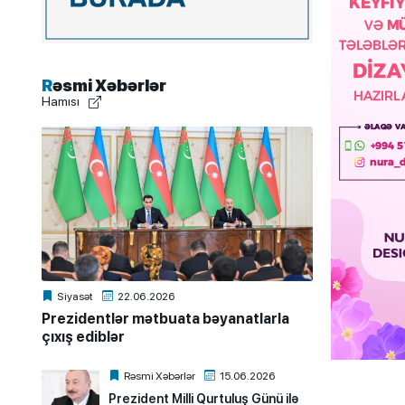
Rəsmi Xəbərlər
Hamısı
Siyasət
22.06.2026
Prezidentlər mətbuata bəyanatlarla
çıxış ediblər
Rəsmi Xəbərlər
15.06.2026
Prezident Milli Qurtuluş Günü ilə