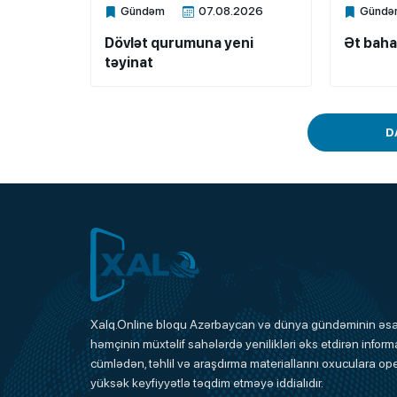
Gündəm
07.08.2026
Gündə
Xalq.Online
Xalq.Onli
Dövlət qurumuna yeni
Ət baha
təyinat
D
Xalq.Online
Xalq.Online bloqu Azərbaycan və dünya gündəminin əsas
həmçinin müxtəlif sahələrdə yenilikləri əks etdirən informa
Onlayn Platforma
cümlədən, təhlil və araşdırma materiallarını oxuculara ope
yüksək keyfiyyətlə təqdim etməyə iddialıdır.