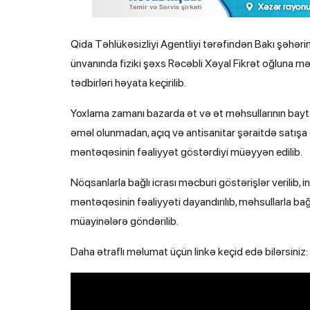
Qida Təhlükəsizliyi Agentliyi tərəfindən Bakı şəhə
ünvanında fiziki şəxs Rəcəbli Xəyal Fikrət oğluna m
tədbirləri həyata keçirilib.
Yoxlama zamanı bazarda ət və ət məhsullarının bayta
əməl olunmadan, açıq və antisanitar şəraitdə satışa
məntəqəsinin fəaliyyət göstərdiyi müəyyən edilib.
Nöqsanlarla bağlı icrası məcburi göstərişlər verilib,
məntəqəsinin fəaliyyəti dayandırılıb, məhsullarla bağ
müayinələrə göndərilib.
Daha ətraflı məlumat üçün linkə keçid edə bilərsiniz: