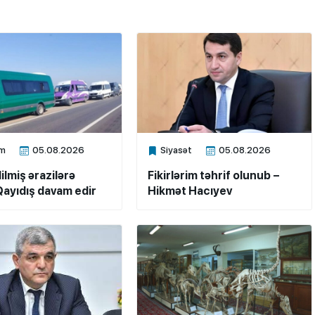
m
05.08.2026
Siyasət
05.08.2026
ne
Xalq.Online
ilmiş ərazilərə
Fikirlərim təhrif olunub –
ayıdış davam edir
Hikmət Hacıyev