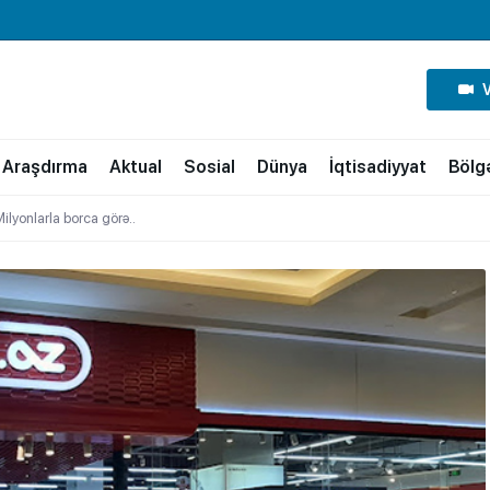
Araşdırma
Aktual
Sosial
Dünya
İqtisadiyyat
Bölg
ilyonlarla borca görə..