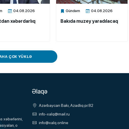
m
04.08.2026
Gündəm
04.08.2026
ne
Xalq.Online
dan xəbərdarlıq
Bakıda muzey yaradılacaq
AHA ÇOX YÜKLƏ
Əlaqə
Azərbaycan Bakı, Azadlıq pr.82
info-xalq@mail.ru
 xəbərlərini,
info@xalq.online
siyaları, o