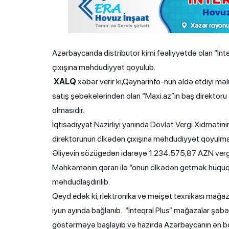
Azərbaycanda distributor kimi fəaliyyətdə olan “İn
çıxışına məhdudiyyət qoyulub.
XALQ
xəbər verir ki,Qaynarinfo-nun əldə etdiyi m
satış şəbəkələrindən olan “Maxi.az”ın baş direktoru
olmasıdır.
İqtisadiyyat Nazirliyi yanında Dövlət Vergi Xidmətini
direktorunun ölkədən çıxışına məhdudiyyət qoyulma
Əliyevin sözügedən idarəyə 1.234.575,87 AZN vergi
Məhkəmənin qərarı ilə “onun ölkədən getmək hüququ
məhdudlaşdırılıb.
Qeyd edək ki, rlektronika və məişət texnikası mağazala
iyun ayında bağlanıb. “İnteqral Plus” mağazalar şəbə
göstərməyə başlayıb və hazırda Azərbaycanın ən böyü