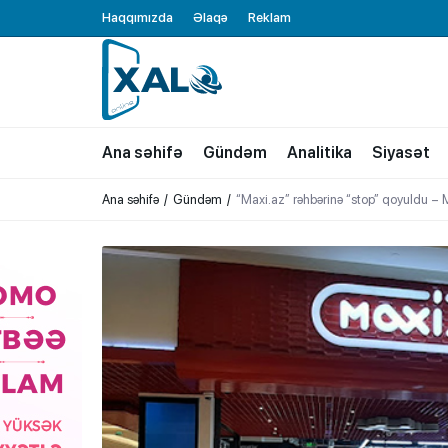
Haqqımızda
Əlaqə
Reklam
XALQ.ONLINE
ONLAYN PLATFORMA
Ana səhifə
Gündəm
Analitika
Siyasət
Ana səhifə
Gündəm
“Maxi.az” rəhbərinə “stop” qoyuldu – M