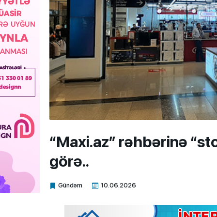
“Maxi.az” rəhbərinə “st
görə..
Gündəm
10.06.2026
Xalq.Online