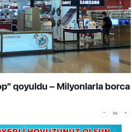
op” qoyuldu – Milyonlarla borca