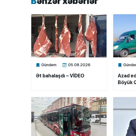
Bənzər xəbərlər
Gündəm
05.08.2026
Gündə
Xalq.Online
Xalq.Onli
Ət bahalaşdı – VİDEO
Azad ed
Böyük Q