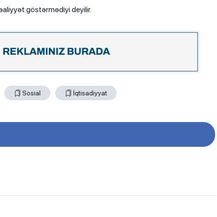
 fəaliyyət göstərmədiyi deyilir.
Sosial
İqtisadiyyat