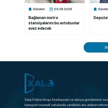
Gündəm
04.08.2026
Gündə
Xalq.Online
Xalq.Onli
Bağlanan metro
Deputat
stansiyalarını bu avtobuslar
əvəz edəcək
D
Xalq.Online
Xalq.Online bloqu Azərbaycan və dünya gündəminin əsas
həmçinin müxtəlif sahələrdə yenilikləri əks etdirən informa