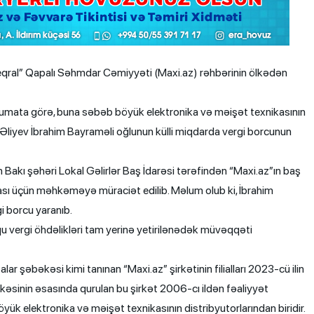
teqral” Qapalı Səhmdar Cəmiyyəti (Maxi.az) rəhbərinin ölkədən
əlumata görə, buna səbəb böyük elektronika və məişət texnikasının
 Əliyev İbrahim Bayraməli oğlunun külli miqdarda vergi borcunun
n Bakı şəhəri Lokal Gəlirlər Baş İdarəsi tərəfindən “Maxi.az”ın baş
sı üçün məhkəməyə müraciət edilib. Məlum olub ki, İbrahim
 borcu yaranıb.
 vergi öhdəlikləri tam yerinə yetirilənədək müvəqqəti
r şəbəkəsi kimi tanınan “Maxi.az” şirkətinin filialları 2023-cü ilin
kəsinin əsasında qurulan bu şirkət 2006-cı ildən fəaliyyət
k elektronika və məişət texnikasının distribyutorlarından biridir.