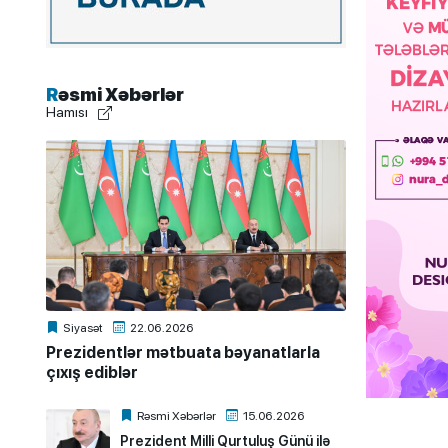
Rəsmi Xəbərlər
Hamısı
Siyasət
22.06.2026
Prezidentlər mətbuata bəyanatlarla
çıxış ediblər
Rəsmi Xəbərlər
15.06.2026
Prezident Milli Qurtuluş Günü ilə