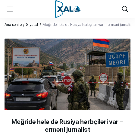
XALQ.ONLINE
ONLAYN PLATFORMA
Ana səhifə
Siyasət
Meğridə hələ də Rusiya hərbçiləri var – erməni jurnalist
Meğridə hələ də Rusiya hərbçiləri var –
erməni jurnalist