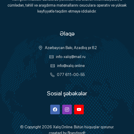
Onlayn Platforma
cümlədən, təhlil və araşdırma materiallarını oxuculara operativ və yüksək
keyfiyyətlə təqdim etməyə iddialıdır.
Əlaqə
Azərbaycan Bakı, Azadlıq pr.82
info-xalq@mail.ru
info@xalq.online
077 611-00-55
Sosial şəbəkələr
Facebook
Instagram
Youtube
© Copyright 2026
Xalq.Online
. Bütün hüquqlar qorunur.
created by
Brandssoft