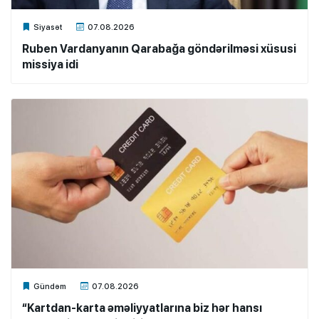
Xalq.Online
Siyasət
07.08.2026
Ruben Vardanyanın Qarabağa göndərilməsi xüsusi
missiya idi
Xalq.Online
Gündəm
07.08.2026
“Kartdan-karta əməliyyatlarına biz hər hansı