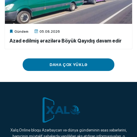
Xalq.Online
Gündəm
05.08.2026
Azad edilmiş ərazilərə Böyük Qayıdış davam edir
DAHA ÇOX YÜKLƏ
Xalq.Online
Xalq.Online bloqu Azərbaycan və dünya gündəminin əsas xəbərlərini,
həmçinin müxtəlif sahələrdə yenilikləri əks etdirən informasiyaları, o