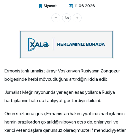
Siyasət
11.06.2026
Xalq.Online
Ermənistanlı jurnalist Jirayr Voskanyan Rusiyanın Zəngəzur
bölgəsində hərbi mövcudluğunu artırdığını iddia edib.
Jurnalist Meğri rayonunda yerləşən əsas yollarda Rusiya
hərbçilərinin hələ də fəaliyyət göstərdiyini bildirib.
Onun sözlərinə görə, Ermənistan hakimiyyəti rus hərbçilərinin
həmin ərazilərdən çıxarıldığını bəyan etsə də, onlar yerli və
xarici vətəndaşlara qanunsuz olaraq müxtəlif məhdudiyyətlər