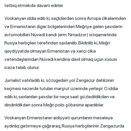
tətbiq etməkdə davam edirlər.
Voskanyan iddia edib ki, seçkilərdən sonra Avropa ölkələrindən
və Ermənistanın digər bölgələrindən Meğriyə gələn şəxslərin
avtomobilləri Nüvədi kəndi (erm. Nrnadzor) istiqamətində
Rusiya hərbçiləri tərəfindən saxlanılıb. Bildirilib ki, Meğri
qeydiyyatda olmayan Ermənistan və xarici ölkə
vətəndaşlarından Nüvədi kəndinə daxil olmaq üçün xüsusi
icazə tələb olunur.
Jurnalist xatırladıb ki, sözügedən yol Zəngəzur dəhlizinin
keçməsi nəzərdə tutulan marşrut üzərində yerləşir. O iddia
edib ki, saxlanılan şəxslər bir neçə saat gözlədildikdən və
dindirildikdən sonra Meğri polis şöbəsinə aparılıblar.
Voskanyan Ermənistanın aidiyyəti qurumlarını məsələyə
aydınlıq gətirməyə çağıraraq, Rusiya hərbçilərinin Zəngəzurda