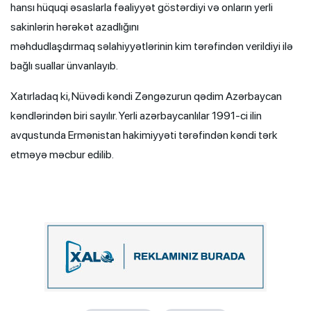
hansı hüquqi əsaslarla fəaliyyət göstərdiyi və onların yerli
sakinlərin hərəkət azadlığını
məhdudlaşdırmaq səlahiyyətlərinin kim tərəfindən verildiyi ilə
bağlı suallar ünvanlayıb.
Xatırladaq ki, Nüvədi kəndi Zəngəzurun qədim Azərbaycan
kəndlərindən biri sayılır. Yerli azərbaycanlılar 1991-ci ilin
avqustunda Ermənistan hakimiyyəti tərəfindən kəndi tərk
etməyə məcbur edilib.