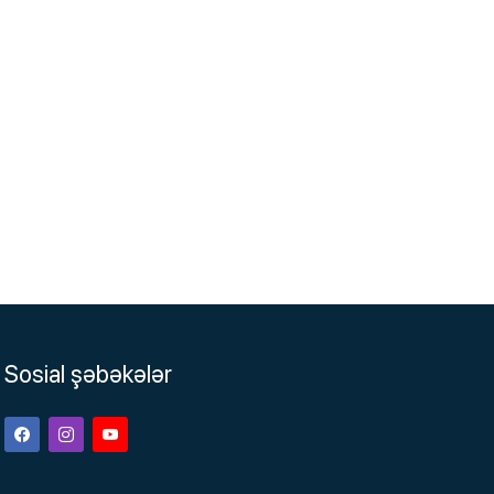
Sosial şəbəkələr
Facebook
Instagram
Youtube