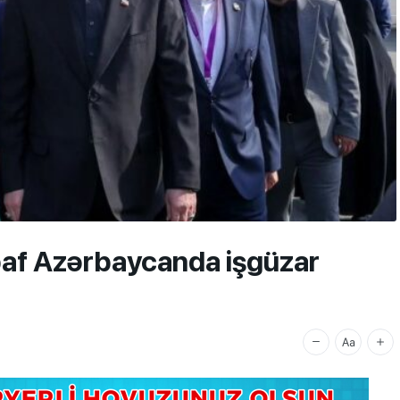
f Azərbaycanda işgüzar