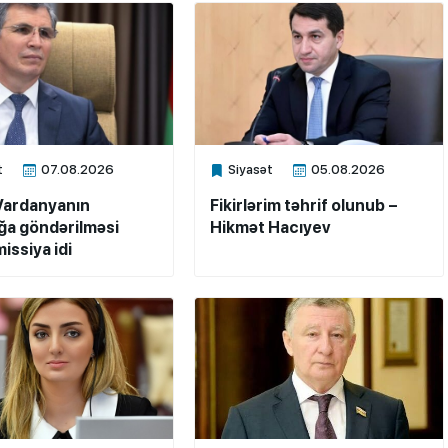
t
07.08.2026
Siyasət
05.08.2026
ne
Xalq.Online
Vardanyanın
Fikirlərim təhrif olunub –
a göndərilməsi
Hikmət Hacıyev
issiya idi