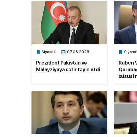
Siyasət
07.08.2026
Siyasə
Xalq.Online
Xalq.Onli
Prezident Pakistan və
Ruben 
Malayziyaya səfir təyin etdi
Qarabağ
xüsusi m