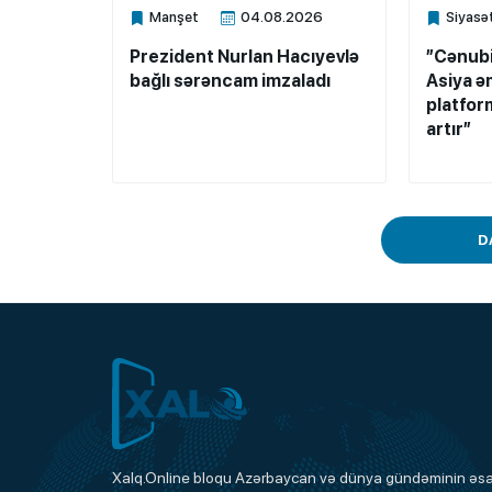
Manşet
04.08.2026
Siyasə
Xalq.Online
Xalq.Onli
Prezident Nurlan Hacıyevlə
”Cənub
bağlı sərəncam imzaladı
Asiya ə
platfor
artır”
D
Xalq.Online
Xalq.Online bloqu Azərbaycan və dünya gündəminin əsas