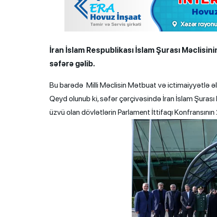
İran İslam Respublikası İslam Şurası Məclis
səfərə gəlib.
Bu barədə Milli Məclisin Mətbuat və ictimaiyyətlə ə
Qeyd olunub ki, səfər çərçivəsində İran İslam Şurası
üzvü olan dövlətlərin Parlament İttifaqı Konfransının