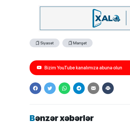
Siyasət
Manşet
Bizim YouTube kanalımıza abunə olun
Bənzər xəbərlər