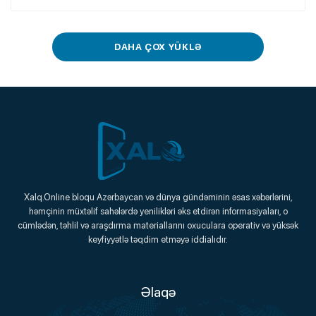
DAHA ÇOX YÜKLƏ
Xalq.Online
Xalq.Online bloqu Azərbaycan və dünya gündəminin əsas xəbərlərini,
həmçinin müxtəlif sahələrdə yenilikləri əks etdirən informasiyaları, o
Onlayn Platforma
cümlədən, təhlil və araşdırma materiallarını oxuculara operativ və yüksək
keyfiyyətlə təqdim etməyə iddialıdır.
Əlaqə