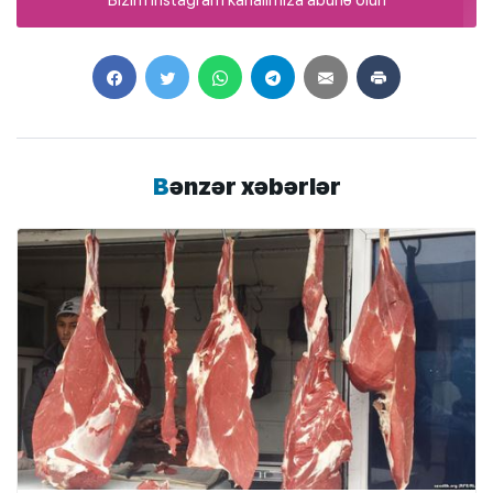
Bənzər xəbərlər