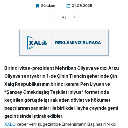
Gündəm
01.09.2025
Xalq.Online
Birinci vitse-prezident Mehriban Əliyeva və qızı Arzu
Əliyeva sentyabrın 1-də Çinin Tiencin şəhərində Çin
Xalq Respublikasının birinci xanımı Pen Liyuan və
“Şanxay Əməkdaşlıq Təşkilatı plyus” formatında
keçirilən görüşdə iştirak edən dövlət və hökumət
başçılarının xanımları ilə birlikdə Hayha çayında gəmi
gəzintisində iştirak ediblər.
XALQ
xəbər verir ki, gəzintidə Ermənistanın Baş naziri Nikol