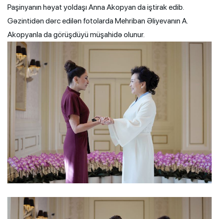
Paşinyanın həyat yoldaşı Anna Akopyan da iştirak edib.
Gəzintidən dərc edilən fotolarda Mehriban Əliyevanın A.
Akopyanla da görüşdüyü müşahidə olunur.