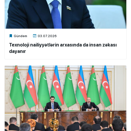
Xalq.Online
Gündəm
03.07.2026
Texnoloji nailiyyətlərin arxasında da insan zəkası
dayanır