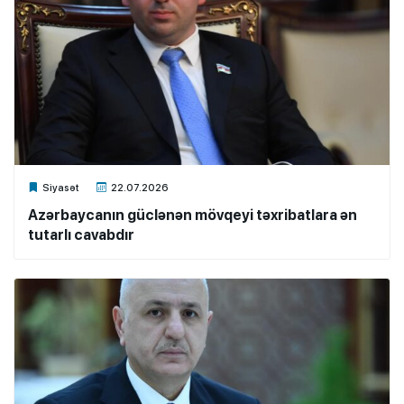
Xalq.Online
Siyasət
22.07.2026
Azərbaycanın güclənən mövqeyi təxribatlara ən
tutarlı cavabdır