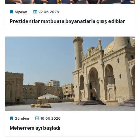
Xalq.Online
Siyasət
22.06.2026
Prezidentlər mətbuata bəyanatlarla çıxış ediblər
Xalq.Online
Gündəm
16.06.2026
Məhərrəm ayı başladı