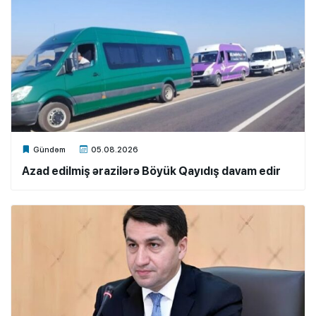
Xalq.Online
Gündəm
05.08.2026
Azad edilmiş ərazilərə Böyük Qayıdış davam edir