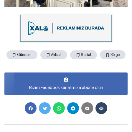
Gündəm
Aktual
Sosial
Bölgə
Bizim Facebook kanalımıza abunə olun