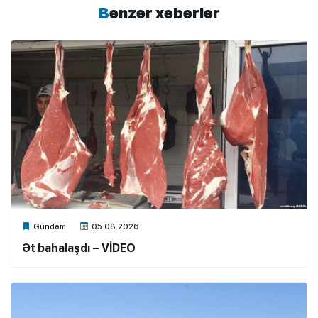
Bənzər xəbərlər
Xalq.Online
Gündəm
05.08.2026
Ət bahalaşdı – VİDEO