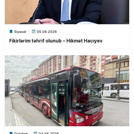
Xalq.Online
Siyasət
05.08.2026
Fikirlərim təhrif olunub – Hikmət Hacıyev
Xalq.Online
Gündəm
04.08.2026