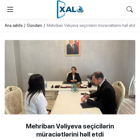
XALQ.ONLINE
ONLAYN PLATFORMA
Ana səhifə
Gündəm
Mehriban Vəliyeva seçicilərin müraciətlərini həll etdi
Mehriban Vəliyeva seçicilərin
müraciətlərini həll etdi