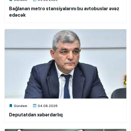
Bağlanan metro stansiyalarını bu avtobuslar əvəz
edəcək
Xalq.Online
Gündəm
04.08.2026
Deputatdan xəbərdarlıq