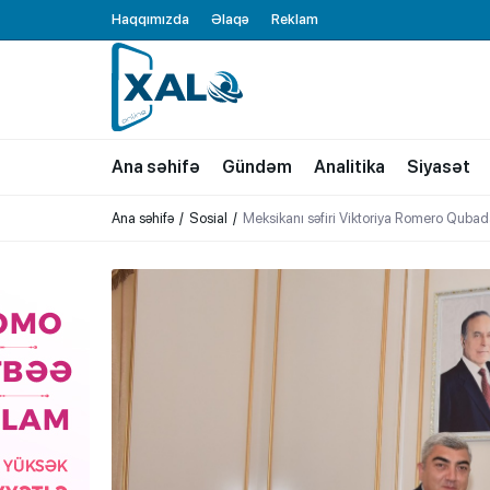
Haqqımızda
Əlaqə
Reklam
XALQ.ONLINE
ONLAYN PLATFORMA
Ana səhifə
Gündəm
Analitika
Siyasət
Ana səhifə
Sosial
Meksikanı səfiri Viktoriya Romero Quba