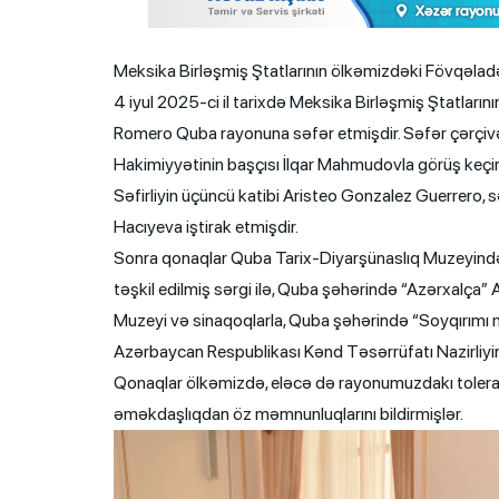
Meksika Birləşmiş Ştatlarının ölkəmizdəki Fövqəladə
4 iyul 2025-ci il tarixdə Meksika Birləşmiş Ştatların
Romero Quba rayonuna səfər etmişdir. Səfər çərçiv
Hakimiyyətinin başçısı İlqar Mahmudovla görüş keçir
Səfirliyin üçüncü katibi Aristeo Gonzalez Guerrero, s
Hacıyeva iştirak etmişdir.
Sonra qonaqlar Quba Tarix-Diyarşünaslıq Muzeyində 
təşkil edilmiş sərgi ilə, Quba şəhərində “Azərxalça”
Muzeyi və sinaqoqlarla, Quba şəhərində “Soyqırımı
Azərbaycan Respublikası Kənd Təsərrüfatı Nazirliyini
Qonaqlar ölkəmizdə, eləcə də rayonumuzdakı tolerant
əməkdaşlıqdan öz məmnunluqlarını bildirmişlər.