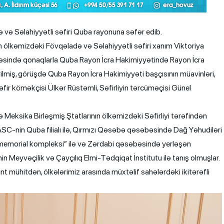
 və Səlahiyyətli səfiri Quba rayonuna səfər edib.
ın ölkəmizdəki Fövqəladə və Səlahiyyətli səfiri xanım Viktoriya
əsində qonaqlarla Quba Rayon İcra Hakimiyyətində Rayon İcra
ilmiş, görüşdə Quba Rayon İcra Hakimiyyəti başçısının müavinləri,
əfir köməkçisi Ülkər Rüstəmli, Səfirliyin tərcüməçisi Günel
Meksika Birləşmiş Ştatlarının ölkəmizdəki Səfirliyi tərəfindən
 ASC-nin Quba filialı ilə, Qırmızı Qəsəbə qəsəbəsində Dağ Yəhudiləri
 memorial kompleksi” ilə və Zərdabi qəsəbəsində yerləşən
n Meyvəçilik və Çayçılıq Elmi-Tədqiqat İnstitutu ilə tanış olmuşlar.
 mühitdən, ölkələrimiz arasında müxtəlif sahələrdəki ikitərəfli