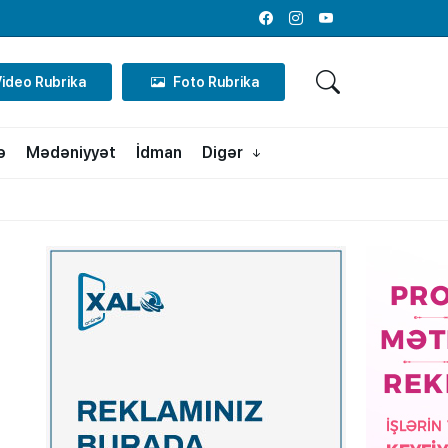
Facebook
Instagram
Youtube
Video Rubrika
Foto Rubrika
ə
Mədəniyyət
İdman
Digər