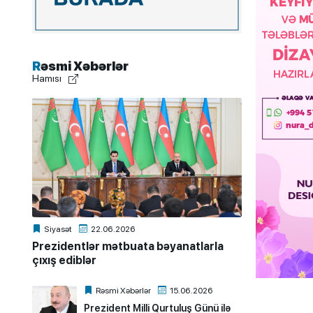
Rəsmi Xəbərlər
Hamısı
Siyasət
22.06.2026
Prezidentlər mətbuata bəyanatlarla
çıxış ediblər
Rəsmi Xəbərlər
15.06.2026
Prezident Milli Qurtuluş Günü ilə