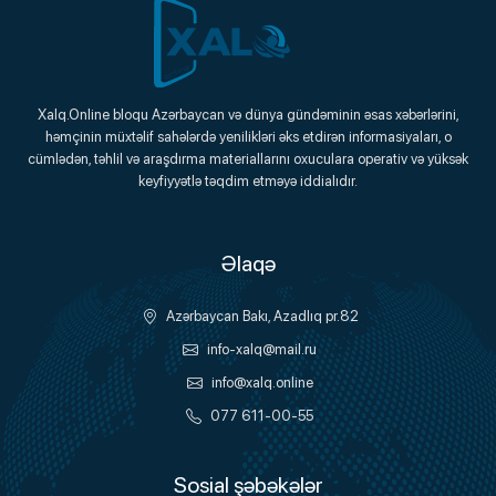
Xalq.Online
Xalq.Online bloqu Azərbaycan və dünya gündəminin əsas xəbərlərini,
həmçinin müxtəlif sahələrdə yenilikləri əks etdirən informasiyaları, o
Onlayn Platforma
cümlədən, təhlil və araşdırma materiallarını oxuculara operativ və yüksək
keyfiyyətlə təqdim etməyə iddialıdır.
Əlaqə
Azərbaycan Bakı, Azadlıq pr.82
info-xalq@mail.ru
info@xalq.online
077 611-00-55
Sosial şəbəkələr