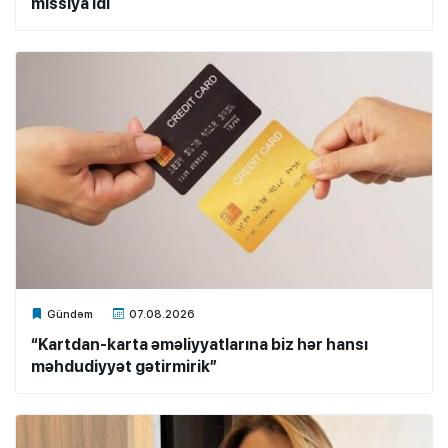
missiya idi
Xalq.Online
Gündəm
07.08.2026
“Kartdan-karta əməliyyatlarına biz hər hansı
məhdudiyyət gətirmirik”