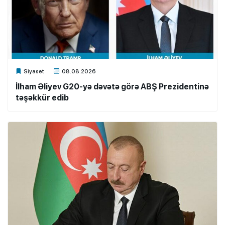
Xalq.Online
Siyasət
08.08.2026
İlham Əliyev G20-yə dəvətə görə ABŞ Prezidentinə
təşəkkür edib