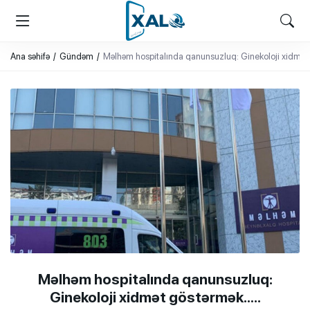
XALQ.ONLINE
ONLAYN PLATFORMA
Ana səhifə
Gündəm
Məlhəm hospitalında qanunsuzluq: Ginekoloji xidmət
Məlhəm hospitalında qanunsuzluq:
Ginekoloji xidmət göstərmək…..