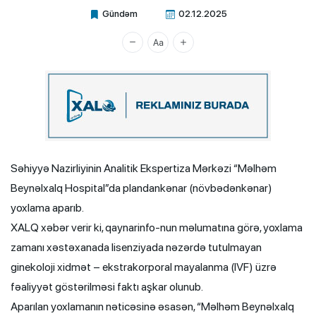
Gündəm
02.12.2025
Xalq.Online
Səhiyyə Nazirliyinin Analitik Ekspertiza Mərkəzi “Məlhəm
Beynəlxalq Hospital”da plandankənar (növbədənkənar)
yoxlama aparıb.
XALQ xəbər verir ki, qaynarinfo-nun məlumatına görə, yoxlama
zamanı xəstəxanada lisenziyada nəzərdə tutulmayan
ginekoloji xidmət – ekstrakorporal mayalanma (IVF) üzrə
fəaliyyət göstərilməsi faktı aşkar olunub.
Aparılan yoxlamanın nəticəsinə əsasən, “Məlhəm Beynəlxalq