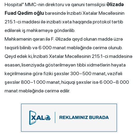
Hospital” MMC-nin direktoru və qanuni təmsilçisi
Əlizadə
Fuad Qədim oğlu
barəsində İnzibati Xətalar Məcəlləsinin
215.1-ci maddəsi ilə inzibati xəta haqqında protokol tərtib
edilərək iş məhkəməyə göndərilib.
Məhkəmənin qərarı ilə F. Əlizadə qeyd olunan maddə üzrə
təqsirli bilinib və 6 000 manat məbləğində cərimə olunub.
Qeyd edək ki, İnzibati Xətalar Məcəlləsinin 215.1-ci maddəsinə
əsasən, lisenziyada göstərilməyən tibbi xidmətlərin həyata
keçirilməsinə görə fiziki şəxslər 300–500 manat, vəzifəli
şəxslər 800–1 000 manat, hüquqi şəxslər isə 6 000–8 000
manat məbləğində cərimə edilir.