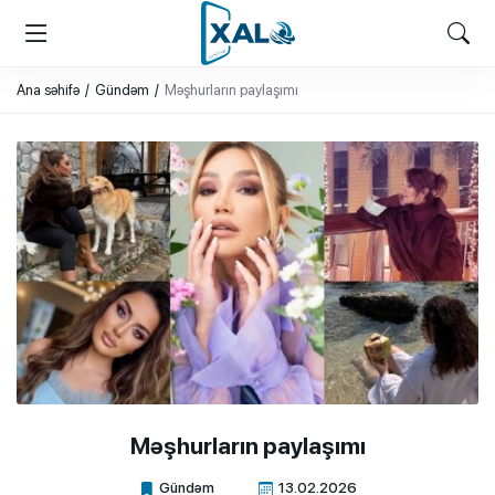
XALQ.ONLINE
ONLAYN PLATFORMA
Ana səhifə
Gündəm
Məşhurların paylaşımı
Məşhurların paylaşımı
Gündəm
13.02.2026