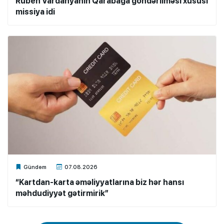
Ruben Vardanyanın Qarabağa göndərilməsi xüsusi
missiya idi
Xalq.Online
Gündəm
07.08.2026
“Kartdan-karta əməliyyatlarına biz hər hansı
məhdudiyyət gətirmirik”