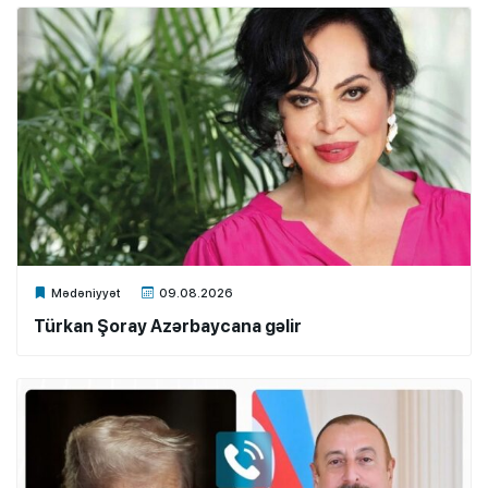
Xalq.Online
Mədəniyyət
09.08.2026
Türkan Şoray Azərbaycana gəlir