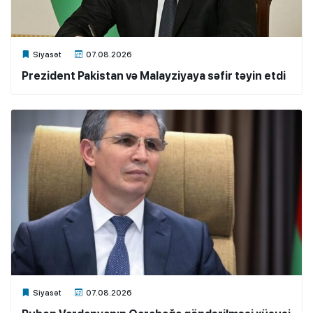
Xalq.Online
Siyasət
07.08.2026
Prezident Pakistan və Malayziyaya səfir təyin etdi
Xalq.Online
Siyasət
07.08.2026