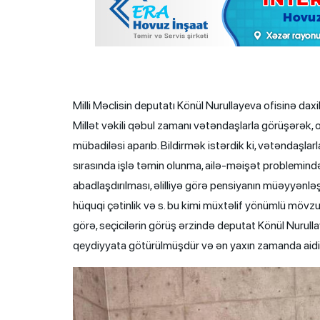
Milli Məclisin deputatı Könül Nurullayeva ofisinə da
Millət vəkili qəbul zamanı vətəndaşlarla görüşərək, on
mübadiləsi aparıb. Bildirmək istərdik ki, vətəndaşlar
sırasında işlə təmin olunma, ailə-məişət problemin
abadlaşdırılması, əlilliyə görə pensiyanın müəyyənləş
hüquqi çətinlik və s. bu kimi müxtəlif yönümlü mövzula
görə, seçicilərin görüş ərzində deputat Könül Nurulla
qeydiyyata götürülmüşdür və ən yaxın zamanda aidi