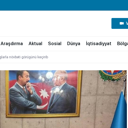
Araşdırma
Aktual
Sosial
Dünya
İqtisadiyyat
Bölg
şlarla növbəti görüşünü keçirib