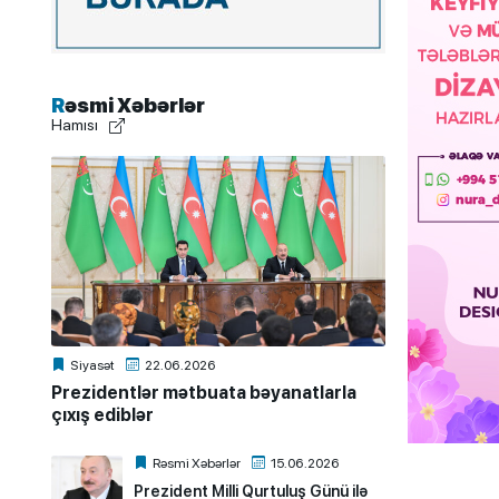
Rəsmi Xəbərlər
Hamısı
Siyasət
22.06.2026
Prezidentlər mətbuata bəyanatlarla
çıxış ediblər
Rəsmi Xəbərlər
15.06.2026
Prezident Milli Qurtuluş Günü ilə