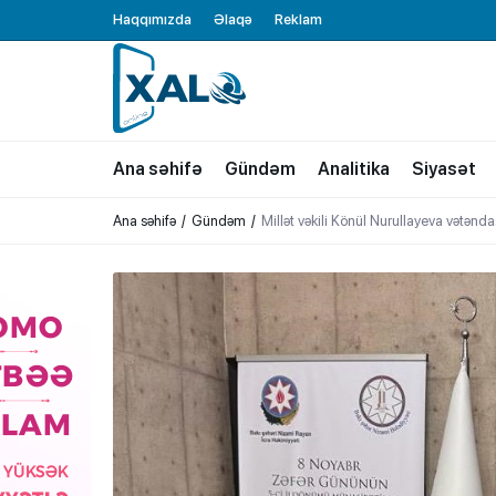
Haqqımızda
Əlaqə
Reklam
XALQ.ONLINE
ONLAYN PLATFORMA
Ana səhifə
Gündəm
Analitika
Siyasət
Ana səhifə
Gündəm
Millət vəkili Könül Nurullayeva vətənda