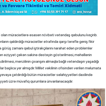
xil olan müraciətlərə əsasən növbəti vətəndaş qəbulunu keçirib.
ların qaldırdığı müraciətlər ətrafında qarşı tərəflə geniş fikir
la görüş zamanı qəbul iştirakçılarını narahat edən problemlər
dən əziyyət çəkən sakinə dəstəyin göstərilməsi, məhəllənin
dirilməsi, mənzilinin çıxarışını almaqla bağlı vətəndaşın yaşadığı
r başlıca yer almışdır. Millət vəkilinin ofisindən verilən məlumata
yevaya çatdırdığı bütün müraciətlər səlahiyyətləri daxilində
yyəti üzrə müvafiq qurumlara ünvanlanacaqdır.