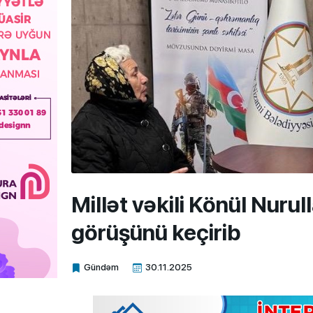
Millət vəkili Könül Nuru
görüşünü keçirib
Gündəm
30.11.2025
Xalq.Online