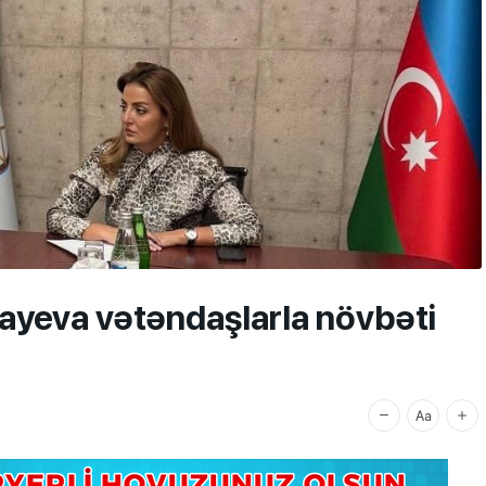
llayeva vətəndaşlarla növbəti