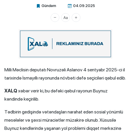
Gündəm
04.09.2025
Xalq.Online
Milli Məclisin deputatı Novruzəli Aslanov 4 sentyabr 2025-ci il
tarixində İsmayıllı rayonunda növbəti dəfə seçiciləri qəbul edib.
XALQ
xəbər verir ki, bu dəfəki qəbul rayonun Buynuz
kəndində keçirilib.
Tədbirin gedişində vətəndaşları narahat edən sosial yönümlü
məsələlər və şəxsi müraciətlər müzakirə olunub. Xüsusilə
Buynuz kəndlərində yaşanan yol problemi diqqət mərkəzinə