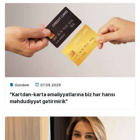
Xalq.Online
Gündəm
07.08.2026
“Kartdan-karta əməliyyatlarına biz hər hansı
məhdudiyyət gətirmirik”