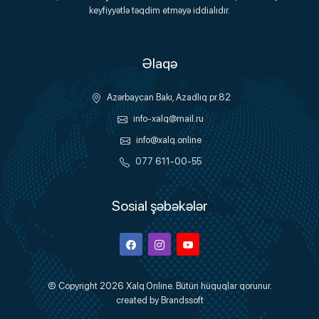
keyfiyyətlə təqdim etməyə iddialıdır.
Əlaqə
Azərbaycan Bakı, Azadlıq pr.82
info-xalq@mail.ru
info@xalq.online
077 611-00-55
Sosial şəbəkələr
Facebook
Instagram
Youtube
© Copyright 2026
Xalq.Online
. Bütün hüquqlar qorunur.
created by
Brandssoft