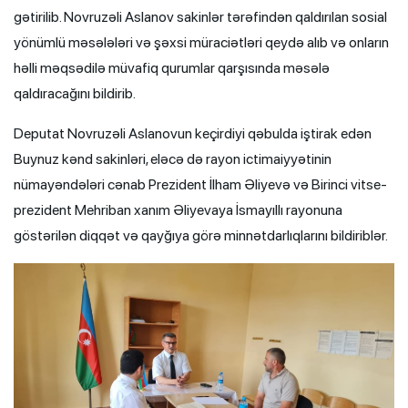
gətirilib. Novruzəli Aslanov sakinlər tərəfindən qaldırılan sosial
yönümlü məsələləri və şəxsi müraciətləri qeydə alıb və onların
həlli məqsədilə müvafiq qurumlar qarşısında məsələ
qaldıracağını bildirib.
Deputat Novruzəli Aslanovun keçirdiyi qəbulda iştirak edən
Buynuz kənd sakinləri, eləcə də rayon ictimaiyyətinin
nümayəndələri cənab Prezident İlham Əliyevə və Birinci vitse-
prezident Mehriban xanım Əliyevaya İsmayıllı rayonuna
göstərilən diqqət və qayğıya görə minnətdarlıqlarını bildiriblər.