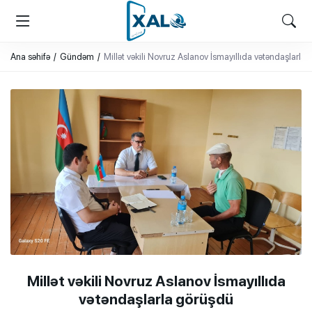
XALQ.ONLINE
ONLAYN PLATFORMA
Ana səhifə
Gündəm
Millət vəkili Novruz Aslanov İsmayıllıda vətəndaşlarla
Millət vəkili Novruz Aslanov İsmayıllıda
vətəndaşlarla görüşdü