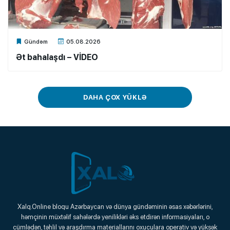
Xalq.Online
Gündəm
05.08.2026
Ət bahalaşdı – VİDEO
DAHA ÇOX YÜKLƏ
Xalq.Online
Xalq.Online bloqu Azərbaycan və dünya gündəminin əsas xəbərlərini,
həmçinin müxtəlif sahələrdə yenilikləri əks etdirən informasiyaları, o
Onlayn Platforma
cümlədən, təhlil və araşdırma materiallarını oxuculara operativ və yüksək