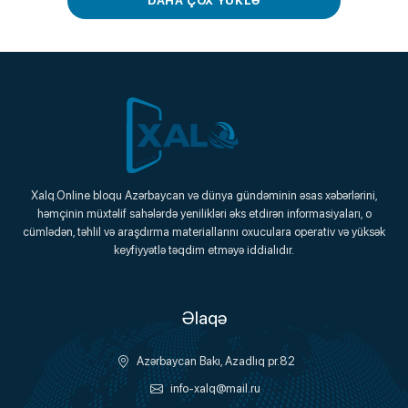
DAHA ÇOX YÜKLƏ
Xalq.Online
Xalq.Online bloqu Azərbaycan və dünya gündəminin əsas xəbərlərini,
həmçinin müxtəlif sahələrdə yenilikləri əks etdirən informasiyaları, o
Onlayn Platforma
cümlədən, təhlil və araşdırma materiallarını oxuculara operativ və yüksək
keyfiyyətlə təqdim etməyə iddialıdır.
Əlaqə
Azərbaycan Bakı, Azadlıq pr.82
info-xalq@mail.ru