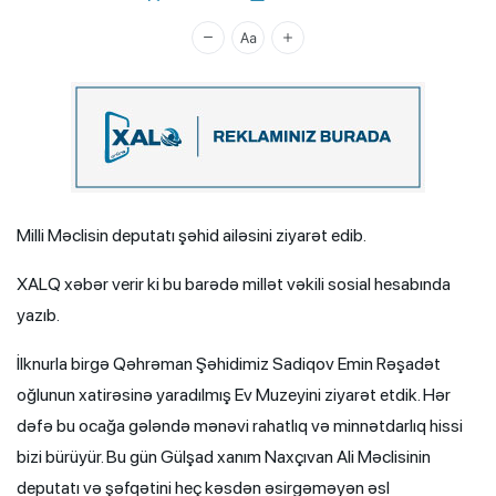
Xalq.Online
Milli Məclisin deputatı şəhid ailəsini ziyarət edib.
XALQ xəbər verir ki bu barədə millət vəkili sosial hesabında
yazıb.
İlknurla birgə Qəhrəman Şəhidimiz Sadiqov Emin Rəşadət
oğlunun xatirəsinə yaradılmış Ev Muzeyini ziyarət etdik. Hər
dəfə bu ocağa gələndə mənəvi rahatlıq və minnətdarlıq hissi
bizi bürüyür. Bu gün Gülşad xanım Naxçıvan Ali Məclisinin
deputatı və şəfqətini heç kəsdən əsirgəməyən əsl