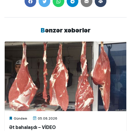
Bənzər xəbərlər
Xalq.Online
Gündəm
05.08.2026
Ət bahalaşdı – VİDEO