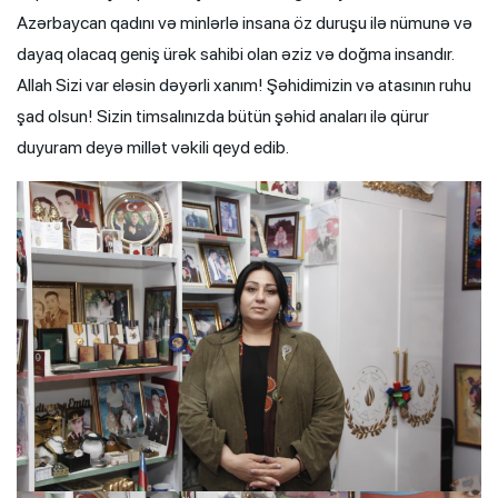
Azərbaycan qadını və minlərlə insana öz duruşu ilə nümunə və
dayaq olacaq geniş ürək sahibi olan əziz və doğma insandır.
Allah Sizi var eləsin dəyərli xanım! Şəhidimizin və atasının ruhu
şad olsun! Sizin timsalınızda bütün şəhid anaları ilə qürur
duyuram deyə millət vəkili qeyd edib.