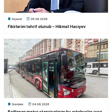
Xalq.Online
Siyasət
05.08.2026
Fikirlərim təhrif olunub – Hikmət Hacıyev
Xalq.Online
Gündəm
04.08.2026
Bağlanan metro stansiyalarını bu avtobuslar əvəz