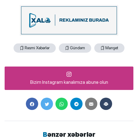
Rəsmi Xəbərlər
Gündəm
Manşet
Bizim Instagram kanalımıza abunə olun
Bənzər xəbərlər