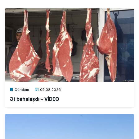
Xalq.Online
Gündəm
05.08.2026
Ət bahalaşdı – VİDEO