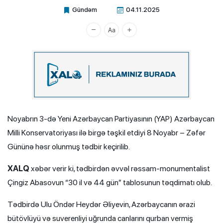
Gündəm
04.11.2025
Xalq.Online
Noyabrın 3-də Yeni Azərbaycan Partiyasının (YAP) Azərbaycan
Milli Konservatoriyası ilə birgə təşkil etdiyi 8 Noyabr – Zəfər
Gününə həsr olunmuş tədbir keçirilib.
XALQ
xəbər verir ki, tədbirdən əvvəl rəssam-monumentalist
Çingiz Abasovun “30 il və 44 gün” tablosunun təqdimatı olub.
Tədbirdə Ulu Öndər Heydər Əliyevin, Azərbaycanın ərazi
bütövlüyü və suverenliyi uğrunda canlarını qurban vermiş