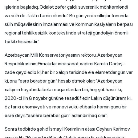
işlərinə başladıq. Ədalət zəfər çaldı, suverenlik möhkəmləndi
və sülh de-fakto təmin olundu”. Bu gün yeni reallıqlar fonunda
sülh müqaviləsinin imzalanması və kommunikasiyaların bərpası
regional təhlükəsizlik kontekstində strateji gündəliyin önəmli
tərkib hissəsidir”.
Azərbaycan Milli Konservatoriyasının rektoru, Azərbaycan
Respublikasının Əməkdar incəsənət xadimi Kamilə Dadaş-
zadə qeyd edib ki, hər bir xalqın tarixində elə əlamətdar gün var
ki, onu “əsrə bərabər gün” hesab etmək olar: “Azərbaycan
xalqının həyatında belə məqamlardan biri, heç şübhəsiz ki,
2020-ci ilin 8 noyabr gününə təsadüf edir. Lakin düşünürəm ki,
öz tarixi əhəmiyyəti və mənəvi yükü etibarilə həmin günü bir
əsrə deyil, “əsrlərə bərabər gün” adlandırmaq olar”.
Sonra tədbirdə şəhid İsmayıl Kərimlinin atası Ceyhun Kərimov
çıxış edib. “Bu gün biz Böyük Qələbəmizin 5-ci ildönümünü