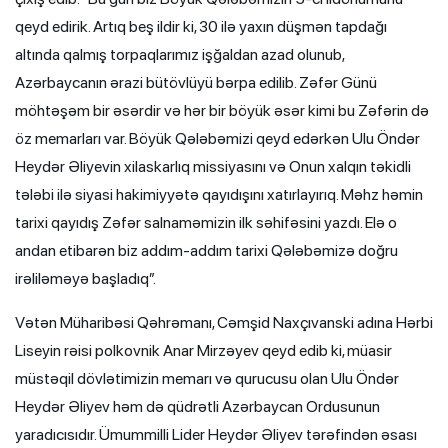
qeyd edirik. Artıq beş ildir ki, 30 ilə yaxın düşmən tapdağı
altında qalmış torpaqlarımız işğaldan azad olunub,
Azərbaycanın ərazi bütövlüyü bərpa edilib. Zəfər Günü
möhtəşəm bir əsərdir və hər bir böyük əsər kimi bu Zəfərin də
öz memarları var. Böyük Qələbəmizi qeyd edərkən Ulu Öndər
Heydər Əliyevin xilaskarlıq missiyasını və Onun xalqın təkidli
tələbi ilə siyasi hakimiyyətə qayıdışını xatırlayırıq. Məhz həmin
tarixi qayıdış Zəfər salnaməmizin ilk səhifəsini yazdı. Elə o
andan etibarən biz addım-addım tarixi Qələbəmizə doğru
irəliləməyə başladıq”.
Vətən Müharibəsi Qəhrəmanı, Cəmşid Naxçıvanski adına Hərbi
Liseyin rəisi polkovnik Anar Mirzəyev qeyd edib ki, müasir
müstəqil dövlətimizin memarı və qurucusu olan Ulu Öndər
Heydər Əliyev həm də qüdrətli Azərbaycan Ordusunun
yaradıcısıdır. Ümummilli Lider Heydər Əliyev tərəfindən əsası