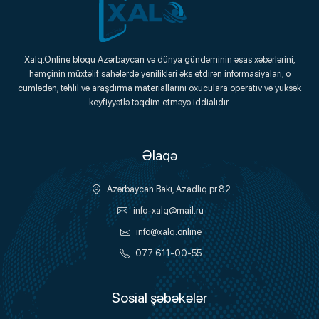
Xalq.Online
Xalq.Online bloqu Azərbaycan və dünya gündəminin əsas xəbərlərini,
həmçinin müxtəlif sahələrdə yenilikləri əks etdirən informasiyaları, o
Onlayn Platforma
cümlədən, təhlil və araşdırma materiallarını oxuculara operativ və yüksək
keyfiyyətlə təqdim etməyə iddialıdır.
Əlaqə
Azərbaycan Bakı, Azadlıq pr.82
info-xalq@mail.ru
info@xalq.online
077 611-00-55
Sosial şəbəkələr