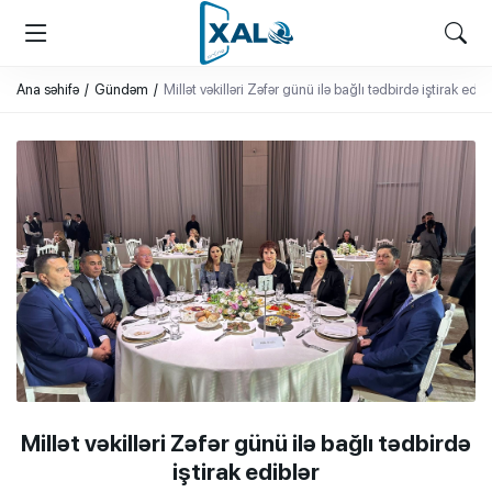
XALQ.ONLINE
ONLAYN PLATFORMA
Ana səhifə
Gündəm
Millət vəkilləri Zəfər günü ilə bağlı tədbirdə iştirak edib
Millət vəkilləri Zəfər günü ilə bağlı tədbirdə
iştirak ediblər