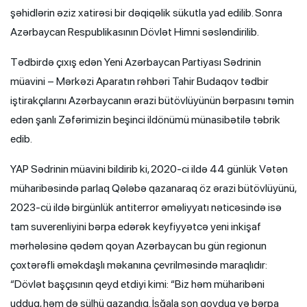
şəhidlərin əziz xatirəsi bir dəqiqəlik sükutla yad edilib. Sonra
Azərbaycan Respublikasının Dövlət Himni səsləndirilib.
Tədbirdə çıxış edən Yeni Azərbaycan Partiyası Sədrinin
müavini – Mərkəzi Aparatın rəhbəri Tahir Budaqov tədbir
iştirakçılarını Azərbaycanın ərazi bütövlüyünün bərpasını təmin
edən şanlı Zəfərimizin beşinci ildönümü münasibətilə təbrik
edib.
YAP Sədrinin müavini bildirib ki, 2020-ci ildə 44 günlük Vətən
müharibəsində parlaq Qələbə qazanaraq öz ərazi bütövlüyünü,
2023-cü ildə birgünlük antiterror əməliyyatı nəticəsində isə
tam suverenliyini bərpa edərək keyfiyyətcə yeni inkişaf
mərhələsinə qədəm qoyan Azərbaycan bu gün regionun
çoxtərəfli əməkdaşlı məkanına çevrilməsində maraqlıdır:
“Dövlət başçısının qeyd etdiyi kimi: “Biz həm müharibəni
udduq, həm də sülhü qazandıq. İşğala son qoyduq və bərpa