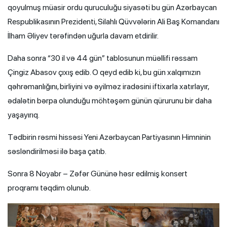
qoyulmuş müasir ordu quruculuğu siyasəti bu gün Azərbaycan
Respublikasının Prezidenti, Silahlı Qüvvələrin Ali Baş Komandanı
İlham Əliyev tərəfindən uğurla davam etdirilir.
Daha sonra “30 il və 44 gün” tablosunun müəllifi rəssam
Çingiz Abasov çıxış edib. O qeyd edib ki, bu gün xalqımızın
qəhrəmanlığını, birliyini və əyilməz iradəsini iftixarla xatırlayır,
ədalətin bərpa olunduğu möhtəşəm günün qürurunu bir daha
yaşayırıq.
Tədbirin rəsmi hissəsi Yeni Azərbaycan Partiyasının Himninin
səsləndirilməsi ilə başa çatıb.
Sonra 8 Noyabr – Zəfər Gününə həsr edilmiş konsert
proqramı təqdim olunub.