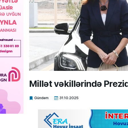
Millət vəkillərində Prez
Gündəm
31.10.2025
Xalq.Online