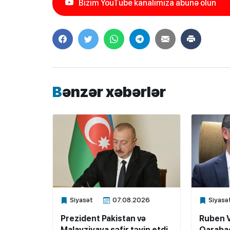
Bizim YouTube kanalımıza abunə olun
Bənzər xəbərlər
Siyasət
07.08.2026
Siyasə
Xalq.Online
Xalq.Onli
Prezident Pakistan və
Ruben 
Malayziyaya səfir təyin etdi
Qarabağ