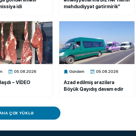
issiya idi
məhdudiyyət gətirmirik”
m
05.08.2026
Gündəm
05.08.2026
ne
Xalq.Online
laşdı – VİDEO
Azad edilmiş ərazilərə
Böyük Qayıdış davam edir
AHA ÇOX YÜKLƏ