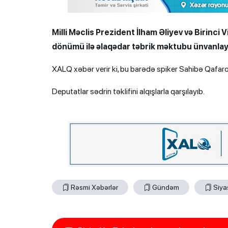
Milli Məclis Prezident İlham Əliyev və Birinc
dönümü ilə əlaqədar təbrik məktubu ünvanlay
XALQ xəbər verir ki, bu barədə spiker Sahibə Qafar
Deputatlar sədrin təklifini alqışlarla qarşılayıb.
Rəsmi Xəbərlər
Gündəm
Siya