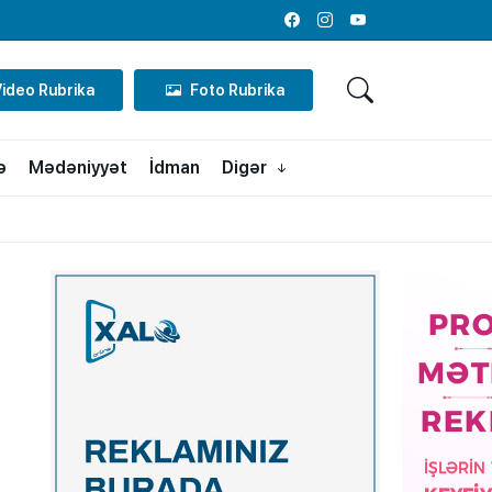
Facebook
Instagram
Youtube
Video Rubrika
Foto Rubrika
ə
Mədəniyyət
İdman
Digər