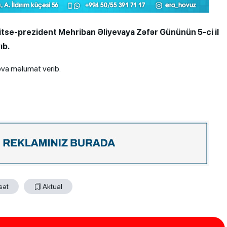
i Vitse-prezident Mehriban Əliyevaya Zəfər Gününün 5-ci il
ıb.
ova məlumat verib.
sət
Aktual