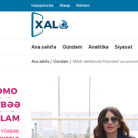
Haqqımızda
Əlaqə
Reklam
XALQ.ONLINE
ONLAYN PLATFORMA
Ana səhifə
Gündəm
Analitika
Siyasət
Ana səhifə
Gündəm
Millət vəkillərində Prezident və xanımın