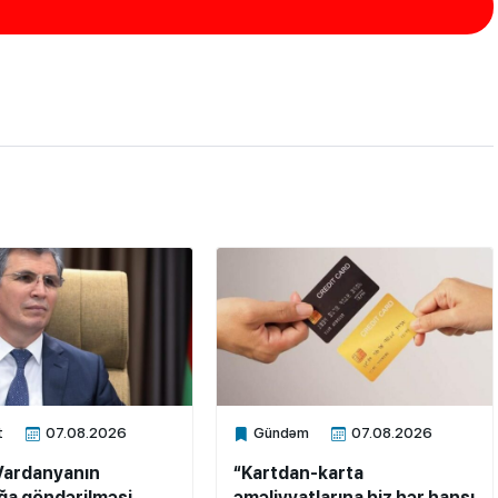
t
07.08.2026
Gündəm
07.08.2026
ne
Xalq.Online
Vardanyanın
“Kartdan-karta
a göndərilməsi
əməliyyatlarına biz hər hansı