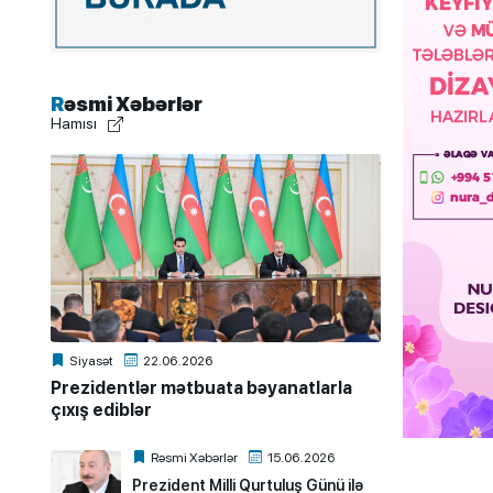
Rəsmi Xəbərlər
Hamısı
Siyasət
22.06.2026
Prezidentlər mətbuata bəyanatlarla
çıxış ediblər
Rəsmi Xəbərlər
15.06.2026
Prezident Milli Qurtuluş Günü ilə