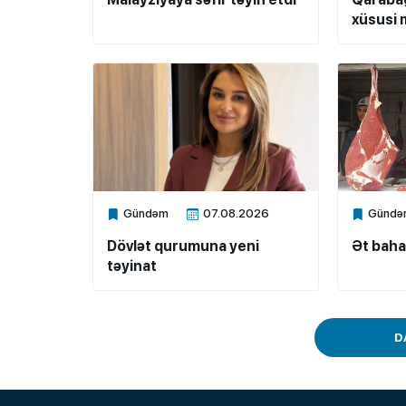
xüsusi m
Gündəm
07.08.2026
Gündə
Xalq.Online
Xalq.Onli
Dövlət qurumuna yeni
Ət baha
təyinat
D