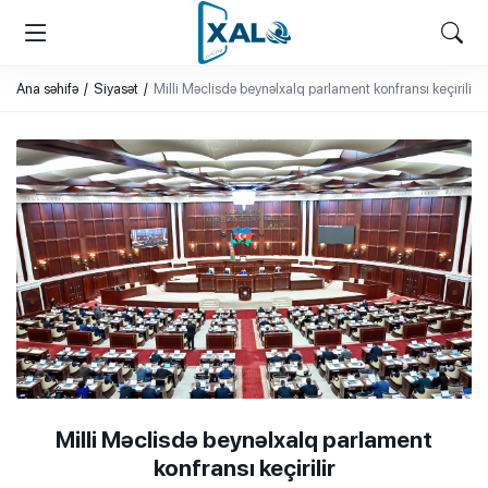
XALQ.ONLINE
ONLAYN PLATFORMA
Ana səhifə
Siyasət
Milli Məclisdə beynəlxalq parlament konfransı keçirilir
Milli Məclisdə beynəlxalq parlament
konfransı keçirilir