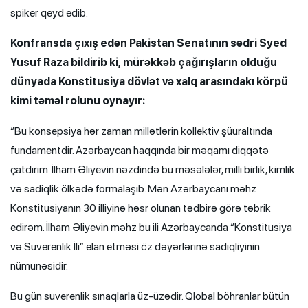
spiker qeyd edib.
Konfransda çıxış edən Pakistan Senatının sədri Syed
Yusuf Raza bildirib ki, mürəkkəb çağırışların olduğu
dünyada Konstitusiya dövlət və xalq arasındakı körpü
kimi təməl rolunu oynayır:
“Bu konsepsiya hər zaman millətlərin kollektiv şüuraltında
fundamentdir. Azərbaycan haqqında bir məqamı diqqətə
çatdırım. İlham Əliyevin nəzdində bu məsələlər, milli birlik, kimlik
və sadiqlik ölkədə formalaşıb. Mən Azərbaycanı məhz
Konstitusiyanın 30 illiyinə həsr olunan tədbirə görə təbrik
edirəm. İlham Əliyevin məhz bu ili Azərbaycanda “Konstitusiya
və Suverenlik İli” elan etməsi öz dəyərlərinə sadiqliyinin
nümunəsidir.
Bu gün suverenlik sınaqlarla üz-üzədir. Qlobal böhranlar bütün