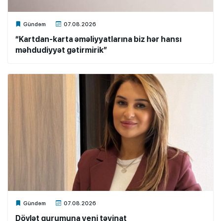
Xalq.Online
Gündəm
07.08.2026
“Kartdan-karta əməliyyatlarına biz hər hansı
məhdudiyyət gətirmirik”
Xalq.Online
Gündəm
07.08.2026
Dövlət qurumuna yeni təyinat