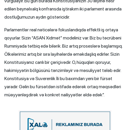
vurğulayır. Bu gün burada Konstitusiyanızın 30 illiyinə həsr
edilən beynəlxalq konfransda iştirakım iki parlament arasında
dostluğumuzun aydın göstəricidir.
Parlamentlər real nəticələrə fokuslandıqda effektli iş ortaya
qoyurlar. Sizin “ASAN Xidmət” modeliniz var. Biz bu təcrübəni
Rumıniyada tətbiq edə bilərik. Biz artıq proseslərə başlamışıq.
Ölkələrimiz artıq bir sıra layihələrdə əməkdaşlıq edirlər. Sizin
Konstitusiyanız canlı bir çəriçivədir. O, hüquqları qoruyur,
hakimiyyətin bölgüsünü tənzimləyir və məsuliyyət tələb edir.
Konstitusiya və Suverenlik İli bu baxımdan yeni bir fürsət
yaradır. Gəlin bu fürsətdən istifadə edərək ortaq məqsədləri
müəyyənləşdirək və konkret nailiyyətlər əldə edək”.