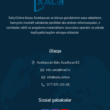
Xalq.Online
Xalq.Online bloqu Azərbaycan və dünya gündəminin əsas xəbərlərini,
həmçinin müxtəlif sahələrdə yenilikləri əks etdirən informasiyaları, o
Onlayn Platforma
cümlədən, təhlil və araşdırma materiallarını oxuculara operativ və yüksək
keyfiyyətlə təqdim etməyə iddialıdır.
Əlaqə
Azərbaycan Bakı, Azadlıq pr.82
info-xalq@mail.ru
info@xalq.online
077 611-00-55
Sosial şəbəkələr