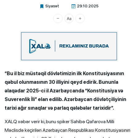
Siyasət
29.10.2025
Xalq.Online
“Bu il biz müstəqil dövlətimizin ilk Konstitusiyasının
qəbul olunmasının 30 illiyini qeyd edirik. Bununla
əlaqədar 2025-ci il Azərbaycanda “Konstitusiya və
Suverenlik İli” elan edilib. Azərbaycan dövlətçiliyinin
tarixi ağır sınaqlar və parlaq qələbələr tarixidir”.
XALQ xəbər verir ki, bunu spiker Sahibə Qafarova Milli
Məclisdə keçirilən Azərbaycan Respublikası Konstitusiyasının