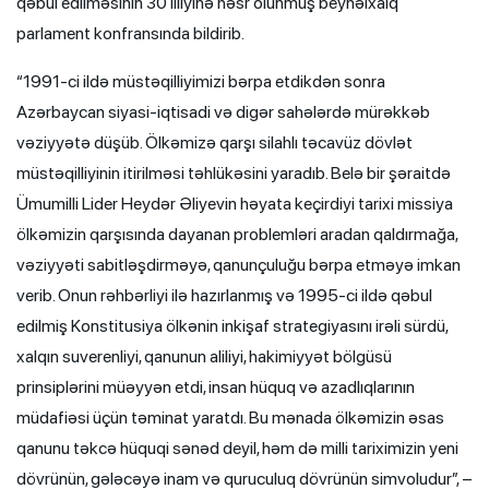
qəbul edilməsinin 30 illiyinə həsr olunmuş beynəlxalq
parlament konfransında bildirib.
“1991-ci ildə müstəqilliyimizi bərpa etdikdən sonra
Azərbaycan siyasi-iqtisadi və digər sahələrdə mürəkkəb
vəziyyətə düşüb. Ölkəmizə qarşı silahlı təcavüz dövlət
müstəqilliyinin itirilməsi təhlükəsini yaradıb. Belə bir şəraitdə
Ümumilli Lider Heydər Əliyevin həyata keçirdiyi tarixi missiya
ölkəmizin qarşısında dayanan problemləri aradan qaldırmağa,
vəziyyəti sabitləşdirməyə, qanunçuluğu bərpa etməyə imkan
verib. Onun rəhbərliyi ilə hazırlanmış və 1995-ci ildə qəbul
edilmiş Konstitusiya ölkənin inkişaf strategiyasını irəli sürdü,
xalqın suverenliyi, qanunun aliliyi, hakimiyyət bölgüsü
prinsiplərini müəyyən etdi, insan hüquq və azadlıqlarının
müdafiəsi üçün təminat yaratdı. Bu mənada ölkəmizin əsas
qanunu təkcə hüquqi sənəd deyil, həm də milli tariximizin yeni
dövrünün, gələcəyə inam və quruculuq dövrünün simvoludur”, –