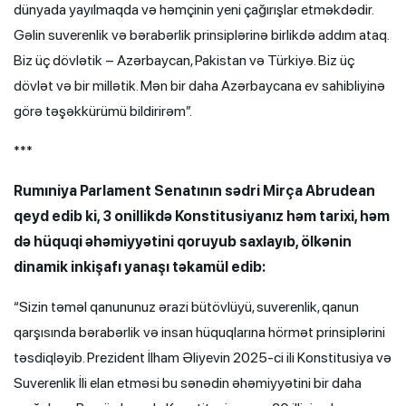
dünyada yayılmaqda və həmçinin yeni çağırışlar etməkdədir.
Gəlin suverenlik və bərabərlik prinsiplərinə birlikdə addım ataq.
Biz üç dövlətik – Azərbaycan, Pakistan və Türkiyə. Biz üç
dövlət və bir millətik. Mən bir daha Azərbaycana ev sahibliyinə
görə təşəkkürümü bildirirəm”.
***
Rumıniya Parlament Senatının sədri Mirça Abrudean
qeyd edib ki, 3 onillikdə Konstitusiyanız həm tarixi, həm
də hüquqi əhəmiyyətini qoruyub saxlayıb, ölkənin
dinamik inkişafı yanaşı təkamül edib:
“Sizin təməl qanununuz ərazi bütövlüyü, suverenlik, qanun
qarşısında bərabərlik və insan hüquqlarına hörmət prinsiplərini
təsdiqləyib. Prezident İlham Əliyevin 2025-ci ili Konstitusiya və
Suverenlik İli elan etməsi bu sənədin əhəmiyyətini bir daha