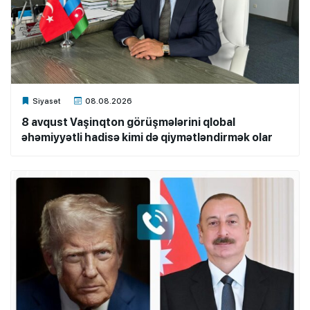
Xalq.Online
Siyasət
08.08.2026
8 avqust Vaşinqton görüşmələrini qlobal
əhəmiyyətli hadisə kimi də qiymətləndirmək olar