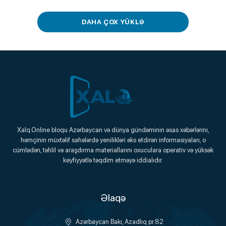
DAHA ÇOX YÜKLƏ
Xalq.Online
Xalq.Online bloqu Azərbaycan və dünya gündəminin əsas xəbərlərini,
həmçinin müxtəlif sahələrdə yenilikləri əks etdirən informasiyaları, o
Onlayn Platforma
cümlədən, təhlil və araşdırma materiallarını oxuculara operativ və yüksək
keyfiyyətlə təqdim etməyə iddialıdır.
Əlaqə
Azərbaycan Bakı, Azadlıq pr.82