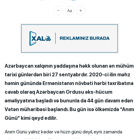
Xalq.Online
Azərbaycan xalqının yaddaşına həkk olunan ən mühüm
tarixi günlərdən biri 27 sentyabrdır. 2020-ci ilin məhz
həmin günündə Ermənistanın növbəti hərbi təxribatına
cavab olaraq Azərbaycan Ordusu əks-hücum
əməliyyatına başladı və bununla da 44 gün davam edən
Vətən müharibəsi başlandı. Bu gün isə ölkəmizdə “Anım
Günü” kimi qeyd edilir.
Anım Günü yalnız kədər və hüzn günü deyil, eyni zamanda