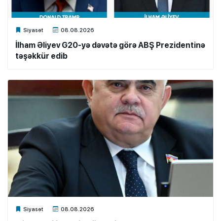
Xalq.Online
Siyasət
08.08.2026
İlham Əliyev G20-yə dəvətə görə ABŞ Prezidentinə
təşəkkür edib
Xalq.Online
Siyasət
08.08.2026