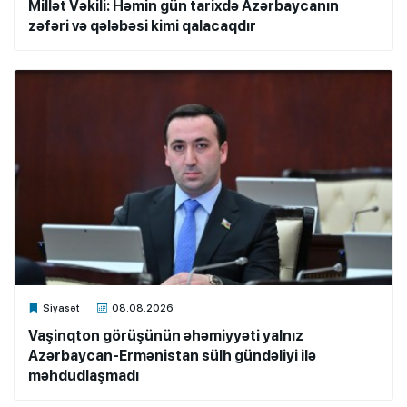
Millət Vəkili: Həmin gün tarixdə Azərbaycanın
zəfəri və qələbəsi kimi qalacaqdır
Xalq.Online
Siyasət
08.08.2026
Vaşinqton görüşünün əhəmiyyəti yalnız
Azərbaycan-Ermənistan sülh gündəliyi ilə
məhdudlaşmadı