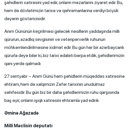
şəhidlərin xatirəsini yad edir, onların məzarlarını ziyarət edir. Bu,
həm də dövlətimizin tarixə və qəhrəmanlarına verdiyi böyük
dəyərin göstəricisidir.
Anım Gününün keçirilməsi gələcək nəsillərin yaddaşında milli
qürurun, azadlıq sevgisinin və vətənpərvərlik ruhunun
möhkəmləndirilməsinə xidmət edir. Bu gün hər bir azərbaycanlı
qürurla deyə bilər ki, biz tarixi ədaləti bərpa etdik, şəhidlərimizin
qanı yerdə qalmadı.
27 sentyabr – Anım Günü həm şəhidlərin müqəddəs xatirəsinə
ehtiram, həm də xalqımızın Zəfər tarixinin unudulmaz
səhifəsidir. Bu gün biz bir daha şəhidlərimizin ruhu qarşısında
baş əyir, onların işıqlı xatirəsini ehtiramla yad edirik.
Əminə Ağazadə
Milli Məclisin deputatı