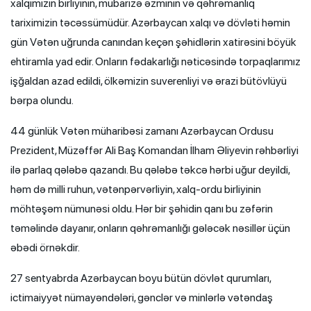
xalqımızın birliyinin, mübarizə əzminin və qəhrəmanlıq
tariximizin təcəssümüdür. Azərbaycan xalqı və dövləti həmin
gün Vətən uğrunda canından keçən şəhidlərin xatirəsini böyük
ehtiramla yad edir. Onların fədakarlığı nəticəsində torpaqlarımız
işğaldan azad edildi, ölkəmizin suverenliyi və ərazi bütövlüyü
bərpa olundu.
44 günlük Vətən müharibəsi zamanı Azərbaycan Ordusu
Prezident, Müzəffər Ali Baş Komandan İlham Əliyevin rəhbərliyi
ilə parlaq qələbə qazandı. Bu qələbə təkcə hərbi uğur deyildi,
həm də milli ruhun, vətənpərvərliyin, xalq-ordu birliyinin
möhtəşəm nümunəsi oldu. Hər bir şəhidin qanı bu zəfərin
təməlində dayanır, onların qəhrəmanlığı gələcək nəsillər üçün
əbədi örnəkdir.
27 sentyabrda Azərbaycan boyu bütün dövlət qurumları,
ictimaiyyət nümayəndələri, gənclər və minlərlə vətəndaş