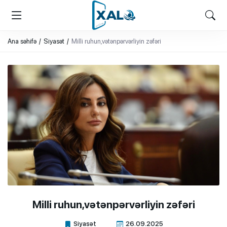
XALQ.ONLINE
ONLAYN PLATFORMA
Ana səhifə
Siyasət
Milli ruhun,vətənpərvərliyin zəfəri
Milli ruhun,vətənpərvərliyin zəfəri
Siyasət
26.09.2025