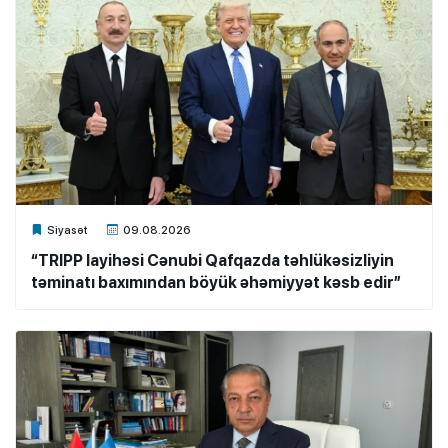
Xalq.Online
Siyasət
09.08.2026
“TRIPP layihəsi Cənubi Qafqazda təhlükəsizliyin
təminatı baxımından böyük əhəmiyyət kəsb edir”