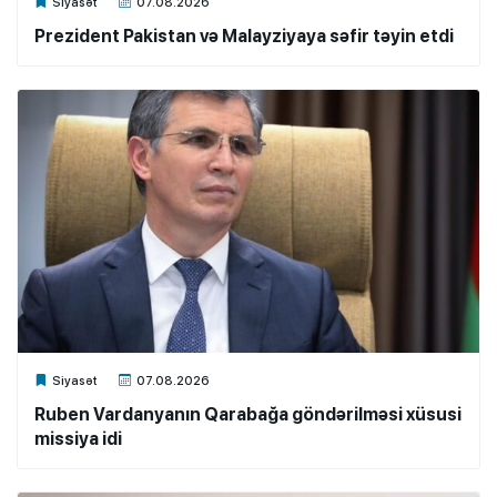
Xalq.Online
Siyasət
07.08.2026
Prezident Pakistan və Malayziyaya səfir təyin etdi
Xalq.Online
Siyasət
07.08.2026
Ruben Vardanyanın Qarabağa göndərilməsi xüsusi
missiya idi