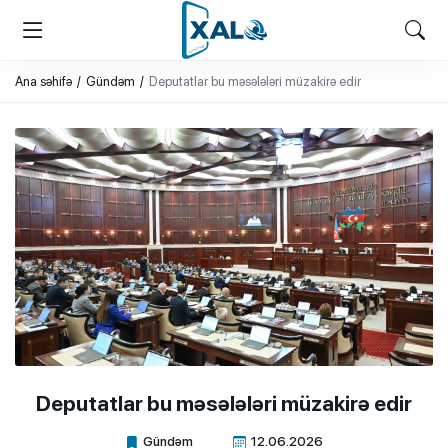
XALQ.ONLINE
ONLAYN PLATFORMA
Ana səhifə
Gündəm
Deputatlar bu məsələləri müzakirə edir
Deputatlar bu məsələləri müzakirə edir
Gündəm
12.06.2026