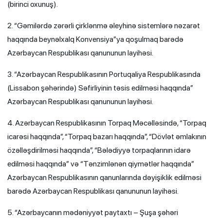
(birinci oxunuş).
2. “Gəmilərdə zərərli çirklənmə əleyhinə sistemlərə nəzarət
haqqında beynəlxalq Konvensiya”ya qoşulmaq barədə
Azərbaycan Respublikası qanununun layihəsi.
3. “Azərbaycan Respublikasının Portuqaliya Respublikasında
(Lissabon şəhərində) Səfirliyinin təsis edilməsi haqqında”
Azərbaycan Respublikası qanununun layihəsi.
4. Azərbaycan Respublikasının Torpaq Məcəlləsində, “Torpaq
icarəsi haqqında”, “Torpaq bazarı haqqında”, “Dövlət əmlakının
özəlləşdirilməsi haqqında”, “Bələdiyyə torpaqlarının idarə
edilməsi haqqında” və “Tənzimlənən qiymətlər haqqında”
Azərbaycan Respublikasının qanunlarında dəyişiklik edilməsi
barədə Azərbaycan Respublikası qanununun layihəsi.
5. “Azərbaycanın mədəniyyət paytaxtı – Şuşa şəhəri