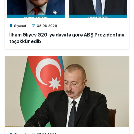
Xalq.Online
Siyasət
08.08.2026
İlham Əliyev G20-yə dəvətə görə ABŞ Prezidentinə
təşəkkür edib