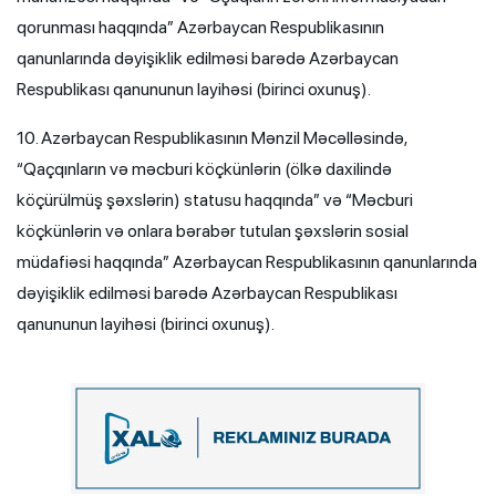
qorunması haqqında” Azərbaycan Respublikasının
qanunlarında dəyişiklik edilməsi barədə Azərbaycan
Respublikası qanununun layihəsi (birinci oxunuş).
10. Azərbaycan Respublikasının Mənzil Məcəlləsində,
“Qaçqınların və məcburi köçkünlərin (ölkə daxilində
köçürülmüş şəxslərin) statusu haqqında” və “Məcburi
köçkünlərin və onlara bərabər tutulan şəxslərin sosial
müdafiəsi haqqında” Azərbaycan Respublikasının qanunlarında
dəyişiklik edilməsi barədə Azərbaycan Respublikası
qanununun layihəsi (birinci oxunuş).