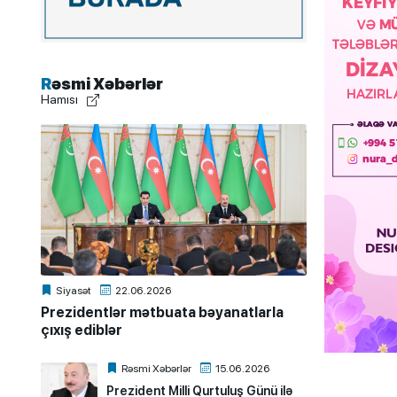
Rəsmi Xəbərlər
Hamısı
Siyasət
22.06.2026
Prezidentlər mətbuata bəyanatlarla
çıxış ediblər
Rəsmi Xəbərlər
15.06.2026
Prezident Milli Qurtuluş Günü ilə