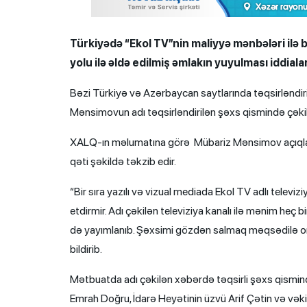
Türkiyədə “Ekol TV”nin maliyyə mənbələri ilə b
yolu ilə əldə edilmiş əmlakın yuyulması iddiaları
Bəzi Türkiyə və Azərbaycan saytlarında təqsirləndiril
Mənsimovun adı təqsirləndirilən şəxs qismində çəkili
XALQ-ın məlumatına görə Mübariz Mənsimov açıqlaması
qəti şəkildə təkzib edir.
“Bir sıra yazılı və vizual mediada Ekol TV adlı televi
etdirmir. Adı çəkilən televiziya kanalı ilə mənim heç
də yayımlanıb. Şəxsimi gözdən salmaq məqsədilə orta
bildirib.
Mətbuatda adı çəkilən xəbərdə təqsirli şəxs qismind
Emrah Doğru, İdarə Heyətinin üzvü Arif Çətin və vəkil 