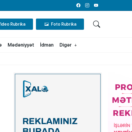
Facebook
Instagram
Youtube
Video Rubrika
Foto Rubrika
ə
Mədəniyyət
İdman
Digər