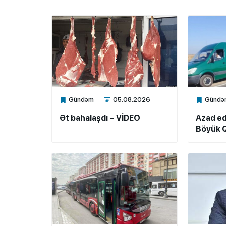
Gündəm
05.08.2026
Gündə
Xalq.Online
Xalq.Onli
Ət bahalaşdı – VİDEO
Azad ed
Böyük Q