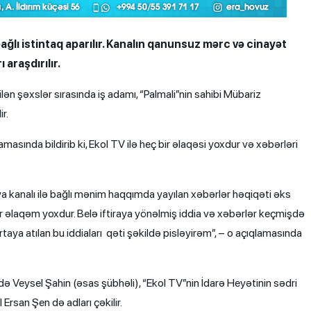
ağlı istintaq aparılır. Kanalın qanunsuz mərc və cinayət
 araşdırılır.
ən şəxslər sırasında iş adamı, “Palmali”nin sahibi Mübariz
r.
nda bildirib ki, Ekol TV ilə heç bir əlaqəsi yoxdur və xəbərləri
ziya kanalı ilə bağlı mənim haqqımda yayılan xəbərlər həqiqəti əks
 bir əlaqəm yoxdur. Belə iftiraya yönəlmiş iddia və xəbərlər keçmişdə
ya atılan bu iddiaları qəti şəkildə pisləyirəm”, – o açıqlamasında
ə Veysel Şahin (əsas şübhəli), “Ekol TV”nin İdarə Heyətinin sədri
Ersan Şen də adları çəkilir.