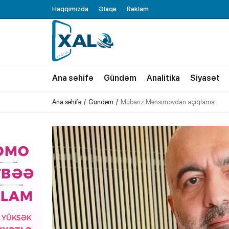
Haqqımızda
Əlaqə
Reklam
XALQ.ONLINE
ONLAYN PLATFORMA
Ana səhifə
Gündəm
Analitika
Siyasət
Ana səhifə
Gündəm
Mübariz Mənsimovdan açıqlama