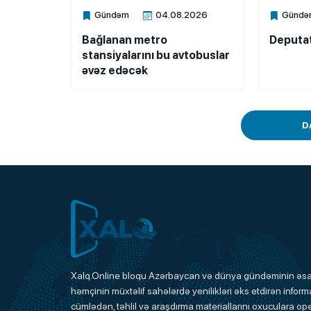
Gündəm
04.08.2026
Gündə
Xalq.Online
Xalq.Onli
Bağlanan metro
Deputat
stansiyalarını bu avtobuslar
əvəz edəcək
D
Xalq.Online
Xalq.Online bloqu Azərbaycan və dünya gündəminin əsas
həmçinin müxtəlif sahələrdə yenilikləri əks etdirən informa
cümlədən, təhlil və araşdırma materiallarını oxuculara ope