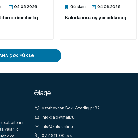
m
04.08.2026
Gündəm
04.08.2026
ne
Xalq.Online
dan xəbərdarlıq
Bakıda muzey yaradılacaq
AHA ÇOX YÜKLƏ
Əlaqə
Azərbaycan Bakı, Azadlıq pr.82
info-xalq@mail.ru
 xəbərlərini,
info@xalq.online
siyaları, o
077 611-00-55
rativ və