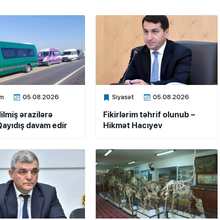
m
05.08.2026
Siyasət
05.08.2026
ne
Xalq.Online
ilmiş ərazilərə
Fikirlərim təhrif olunub –
ayıdış davam edir
Hikmət Hacıyev