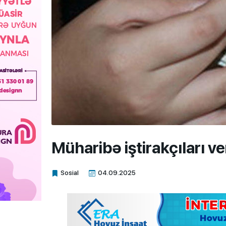
Müharibə iştirakçıları ve
Sosial
04.09.2025
Xalq.Online