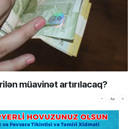
rilən müavinət artırılacaq?