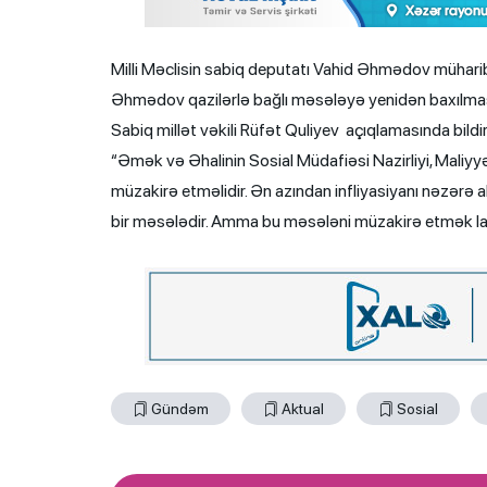
Milli Məclisin sabiq deputatı Vahid Əhmədov müharibə
Əhmədov qazilərlə bağlı məsələyə yenidən baxılmasın
Sabiq millət vəkili Rüfət Quliyev açıqlamasında bildi
“Əmək və Əhalinin Sosial Müdafiəsi Nazirliyi, Maliyyə
müzakirə etməlidir. Ən azından infliyasiyanı nəzərə 
bir məsələdir. Amma bu məsələni müzakirə etmək laz
Gündəm
Aktual
Sosial