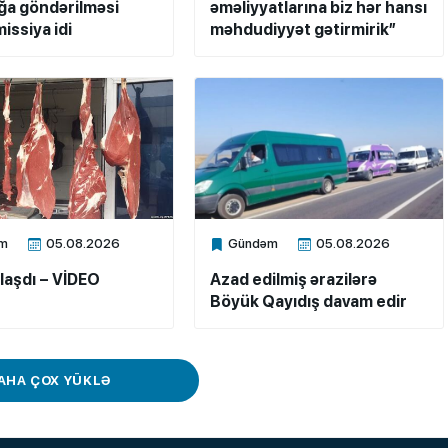
a göndərilməsi
əməliyyatlarına biz hər hansı
issiya idi
məhdudiyyət gətirmirik”
m
05.08.2026
Gündəm
05.08.2026
ne
Xalq.Online
laşdı – VİDEO
Azad edilmiş ərazilərə
Böyük Qayıdış davam edir
AHA ÇOX YÜKLƏ