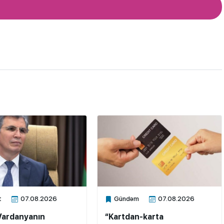
t
07.08.2026
Gündəm
07.08.2026
ne
Xalq.Online
Vardanyanın
“Kartdan-karta