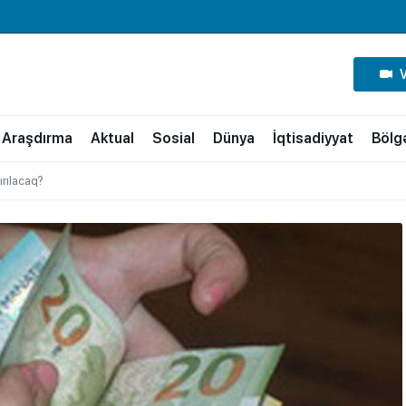
Araşdırma
Aktual
Sosial
Dünya
İqtisadiyyat
Bölg
tırılacaq?